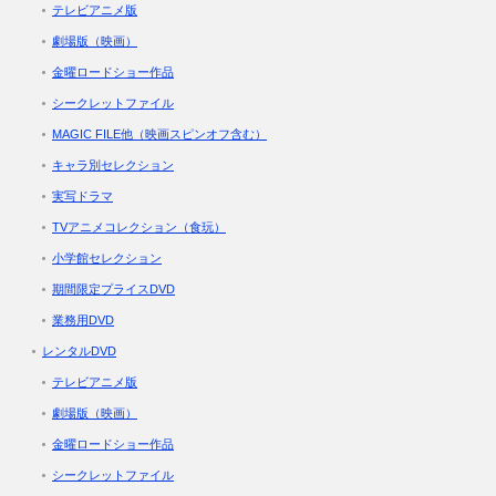
テレビアニメ版
劇場版（映画）
金曜ロードショー作品
シークレットファイル
MAGIC FILE他（映画スピンオフ含む）
キャラ別セレクション
実写ドラマ
TVアニメコレクション（食玩）
小学館セレクション
期間限定プライスDVD
業務用DVD
レンタルDVD
テレビアニメ版
劇場版（映画）
金曜ロードショー作品
シークレットファイル