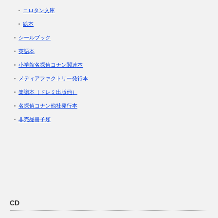
コロタン文庫
絵本
シールブック
英語本
小学館名探偵コナン関連本
メディアファクトリー発行本
楽譜本（ドレミ出版他）
名探偵コナン他社発行本
非売品冊子類
CD