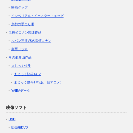
映画グッズ
インペリアル・イースター・エッグ
京都の手まり唄
名探偵コナン関連作品
ルパン三世VS名探偵コナン
実写ドラマ
その他青山作品
まじっく快斗
まじっく快斗1412
まじっく快斗TMS版（旧アニメ）
YAIBAデータ
映像ソフト
DVD
販売用DVD