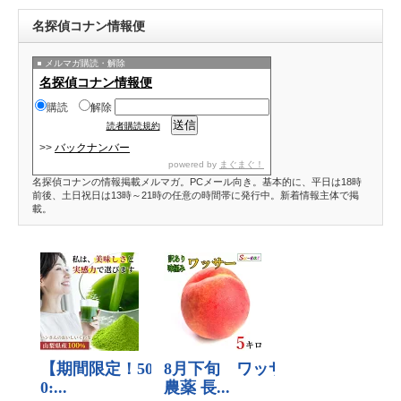
名探偵コナン情報便
メルマガ購読・解除
名探偵コナン情報便
購読
解除
読者購読規約
>>
バックナンバー
powered by
まぐまぐ！
名探偵コナンの情報掲載メルマガ。PCメール向き。基本的に、平日は18時
前後、土日祝日は13時～21時の任意の時間帯に発行中。新着情報主体で掲
載。