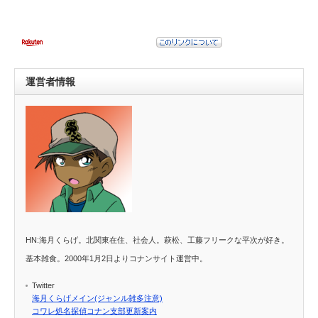
運営者情報
HN:海月くらげ。北関東在住、社会人。萩松、工藤フリークな平次が好き。
基本雑食。2000年1月2日よりコナンサイト運営中。
Twitter
海月くらげメイン(ジャンル雑多注意)
コワレ処名探偵コナン支部更新案内