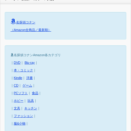
名探偵コナン
（Amazon全商品／最新順）
名探偵コナンAmazon各カテゴリ
｜
DVD
｜
Blu-ray
｜
｜
本・コミック
｜
｜
Kindle
｜
洋書
｜
｜
CD
｜
ゲーム
｜
｜
PCソフト
｜
食品
｜
｜
ホビー
｜
玩具
｜
｜
文具
｜
キッチン
｜
｜
ファッション
｜
｜
服&小物
｜