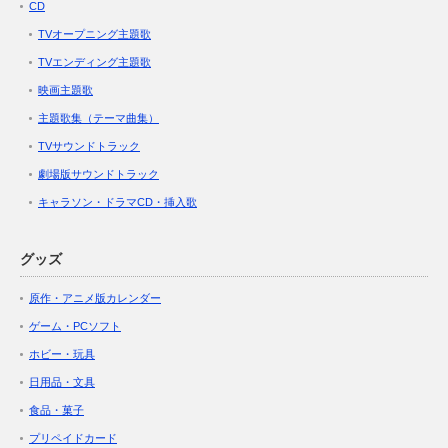
CD
TVオープニング主題歌
TVエンディング主題歌
映画主題歌
主題歌集（テーマ曲集）
TVサウンドトラック
劇場版サウンドトラック
キャラソン・ドラマCD・挿入歌
グッズ
原作・アニメ版カレンダー
ゲーム・PCソフト
ホビー・玩具
日用品・文具
食品・菓子
プリペイドカード