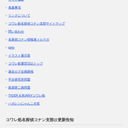
免責事項
リンクについて
コワレ処名探偵コナン支部サイトマップ
問い合わせ
名探偵コナン情報便メルマガ
pixiv
イラスト展示室
コワレ処運営日記トップ
過去ログ企画跡地
平次研究所同盟
萩原研二病同盟
TIGER & BUNNYコワレ処
ハガレンにゃんこ分室
コワレ処名探偵コナン支部@更新告知