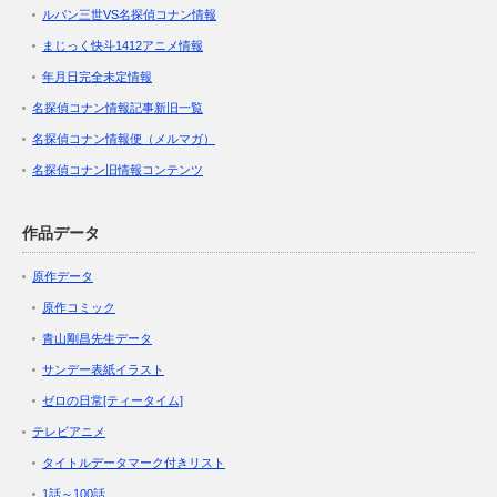
ルパン三世VS名探偵コナン情報
まじっく快斗1412アニメ情報
年月日完全未定情報
名探偵コナン情報記事新旧一覧
名探偵コナン情報便（メルマガ）
名探偵コナン旧情報コンテンツ
作品データ
原作データ
原作コミック
青山剛昌先生データ
サンデー表紙イラスト
ゼロの日常[ティータイム]
テレビアニメ
タイトルデータマーク付きリスト
1話～100話