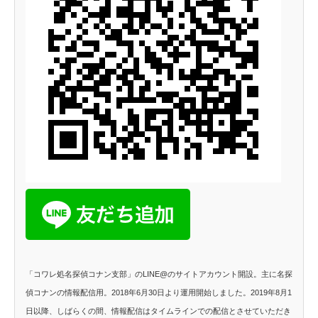
「コワレ処名探偵コナン支部」のLINE@のサイトアカウント開設。主に名探
偵コナンの情報配信用。2018年6月30日より運用開始しました。2019年8月1
日以降、しばらくの間、情報配信はタイムラインでの配信とさせていただき