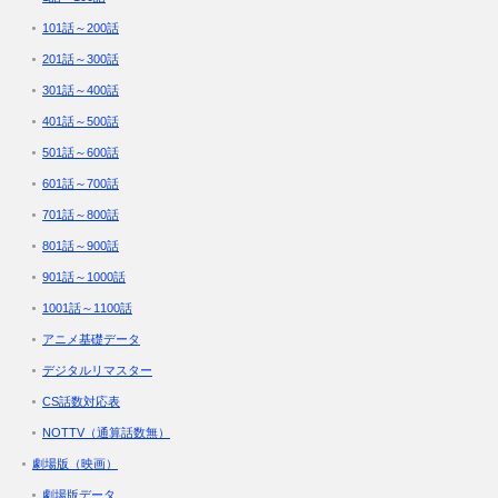
101話～200話
201話～300話
301話～400話
401話～500話
501話～600話
601話～700話
701話～800話
801話～900話
901話～1000話
1001話～1100話
アニメ基礎データ
デジタルリマスター
CS話数対応表
NOTTV（通算話数無）
劇場版（映画）
劇場版データ