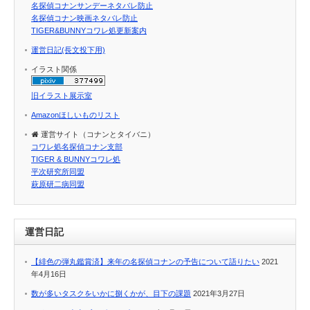
名探偵コナンサンデーネタバレ防止
名探偵コナン映画ネタバレ防止
TIGER&BUNNYコワレ処更新案内
運営日記(長文投下用)
イラスト関係
旧イラスト展示室
Amazonほしいものリスト
運営サイト（コナンとタイバニ）
コワレ処名探偵コナン支部
TIGER & BUNNYコワレ処
平次研究所同盟
萩原研二病同盟
運営日記
【緋色の弾丸鑑賞済】来年の名探偵コナンの予告について語りたい
2021
年4月16日
数が多いタスクをいかに捌くかが、目下の課題
2021年3月27日