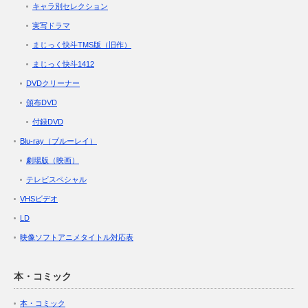
キャラ別セレクション
実写ドラマ
まじっく快斗TMS版（旧作）
まじっく快斗1412
DVDクリーナー
頒布DVD
付録DVD
Blu-ray（ブルーレイ）
劇場版（映画）
テレビスペシャル
VHSビデオ
LD
映像ソフトアニメタイトル対応表
本・コミック
本・コミック