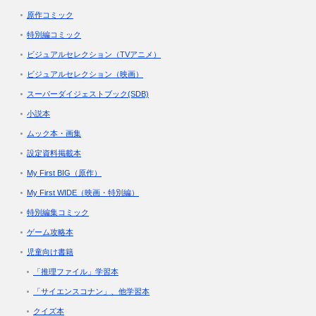
原作コミック
特別編コミック
ビジュアルセレクション（TVアニメ）
ビジュアルセレクション（映画）
スーパーダイジェストブック(SDB)
小説本
ムック本・画集
設定資料掲載本
My First BIG（原作）
My First WIDE（映画・特別編）
特別編集コミック
ゲーム攻略本
児童向け書籍
「推理ファイル」学習本
「サイエンスコナン」、他学習本
クイズ本