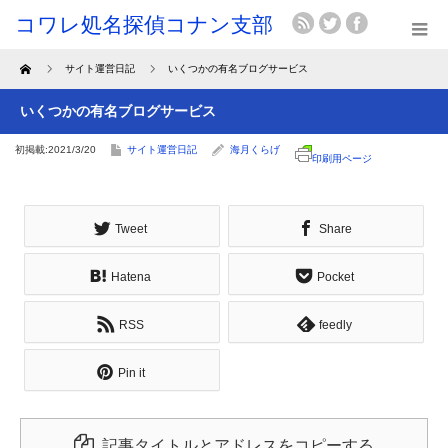
Home
サイト運営日記
いくつかの有名ブログサービス
いくつかの有名ブログサービス
初掲載:2021/3/20
サイト運営日記
海月くらげ
印刷用ページ
Tweet
Share
Hatena
Pocket
RSS
feedly
Pin it
記事タイトルとアドレスをコピーする