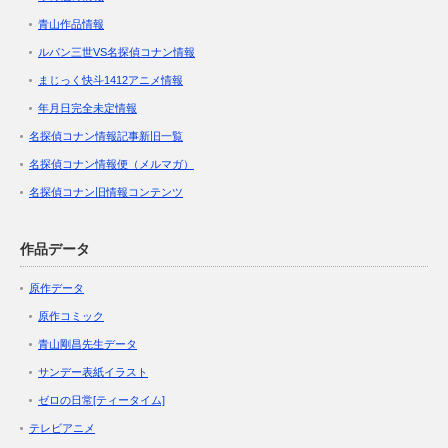
青山作品情報
ルパン三世VS名探偵コナン情報
まじっく快斗1412アニメ情報
年月日完全未定情報
名探偵コナン情報記事新旧一覧
名探偵コナン情報便（メルマガ）
名探偵コナン旧情報コンテンツ
作品データ
原作データ
原作コミック
青山剛昌先生データ
サンデー表紙イラスト
ゼロの日常[ティータイム]
テレビアニメ