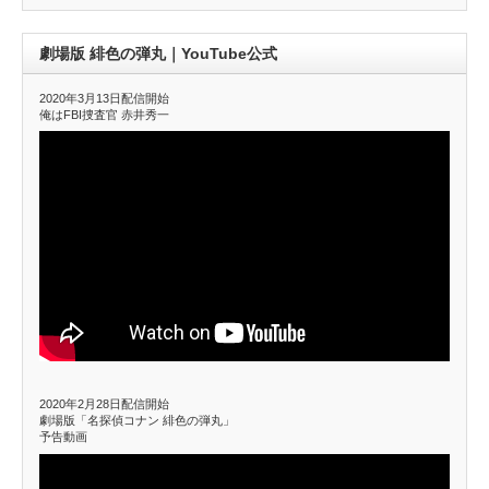
劇場版 緋色の弾丸｜YouTube公式
2020年3月13日配信開始
俺はFBI捜査官 赤井秀一
2020年2月28日配信開始
劇場版「名探偵コナン 緋色の弾丸」
予告動画