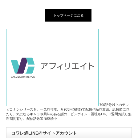
トップページに戻る
700話分以上のテレ
ビコナンシリーズを、一気見可能。月933円(税抜)で配信作品見放題。話数順に見
たり、気になるキャラや興味のある話の、ピンポイント視聴もOK。2週間お試し無
料期間有り。配信話数追加継続中
コワレ処LINE@サイトアカウント