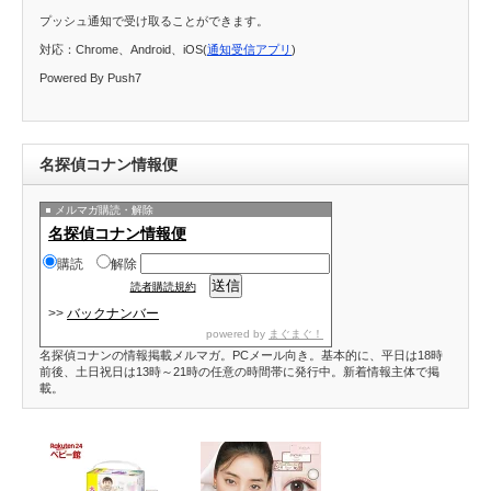
プッシュ通知で受け取ることができます。
対応：Chrome、Android、iOS(
通知受信アプリ
)
Powered By Push7
名探偵コナン情報便
メルマガ購読・解除
名探偵コナン情報便
購読
解除
読者購読規約
>>
バックナンバー
powered by
まぐまぐ！
名探偵コナンの情報掲載メルマガ。PCメール向き。基本的に、平日は18時
前後、土日祝日は13時～21時の任意の時間帯に発行中。新着情報主体で掲
載。