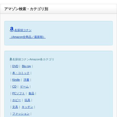
アマゾン検索・カテゴリ別
名探偵コナン
（Amazon全商品／最新順）
名探偵コナンAmazon各カテゴリ
｜
DVD
｜
Blu-ray
｜
｜
本・コミック
｜
｜
Kindle
｜
洋書
｜
｜
CD
｜
ゲーム
｜
｜
PCソフト
｜
食品
｜
｜
ホビー
｜
玩具
｜
｜
文具
｜
キッチン
｜
｜
ファッション
｜