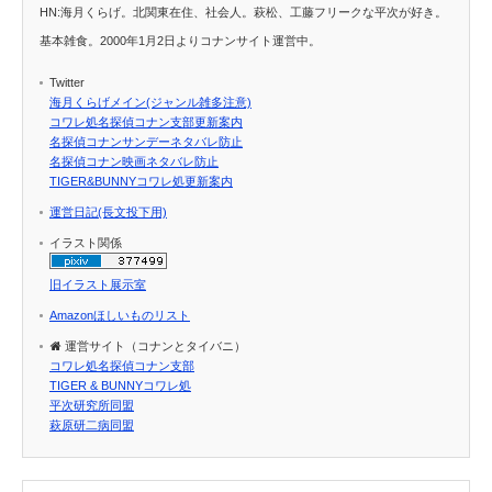
HN:海月くらげ。北関東在住、社会人。萩松、工藤フリークな平次が好き。
基本雑食。2000年1月2日よりコナンサイト運営中。
Twitter
海月くらげメイン(ジャンル雑多注意)
コワレ処名探偵コナン支部更新案内
名探偵コナンサンデーネタバレ防止
名探偵コナン映画ネタバレ防止
TIGER&BUNNYコワレ処更新案内
運営日記(長文投下用)
イラスト関係
旧イラスト展示室
Amazonほしいものリスト
運営サイト（コナンとタイバニ）
コワレ処名探偵コナン支部
TIGER & BUNNYコワレ処
平次研究所同盟
萩原研二病同盟