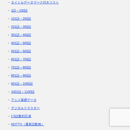
タイトルデータマーク付きリスト
1話～100話
101話～200話
201話～300話
301話～400話
401話～500話
501話～600話
601話～700話
701話～800話
801話～900話
901話～1000話
1001話～1100話
アニメ基礎データ
デジタルリマスター
CS話数対応表
NOTTV（通算話数無）