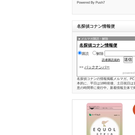
Powered By Push7
名探偵コナン情報便
メルマガ購読・解除
名探偵コナン情報便
購読
解除
読者購読規約
>>
バックナンバー
powered
名探偵コナンの情報掲載メルマガ。PC
本的に、平日は18時前後、土日祝日は1
意の時間帯に発行中。新着情報主体で