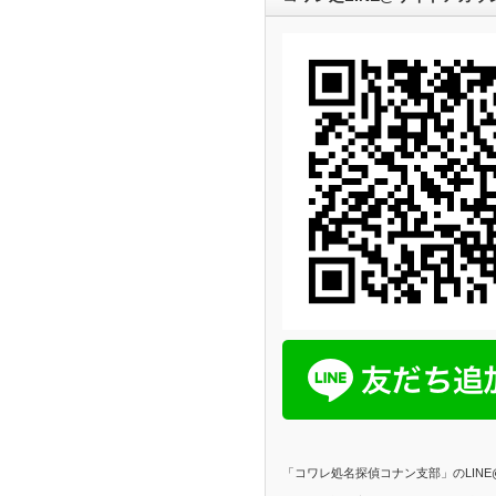
「コワレ処名探偵コナン支部」のLIN