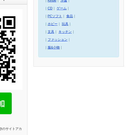
｜
Kindle
｜
洋書
｜
｜
CD
｜
ゲーム
｜
｜
PCソフト
｜
食品
｜
｜
ホビー
｜
玩具
｜
｜
文具
｜
キッチン
｜
｜
ファッション
｜
｜
服&小物
｜
E@のサイトアカ