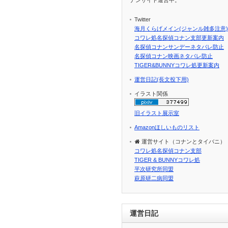
Twitter
海月くらげメイン(ジャンル雑多注意)
コワレ処名探偵コナン支部更新案内
名探偵コナンサンデーネタバレ防止
名探偵コナン映画ネタバレ防止
TIGER&BUNNYコワレ処更新案内
運営日記(長文投下用)
イラスト関係
旧イラスト展示室
Amazonほしいものリスト
運営サイト（コナンとタイバニ）
コワレ処名探偵コナン支部
TIGER & BUNNYコワレ処
平次研究所同盟
萩原研二病同盟
運営日記