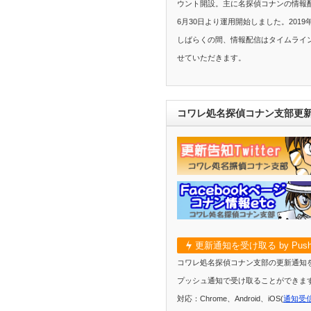
ウント開設。主に名探偵コナンの情報配
6月30日より運用開始しました。2019
しばらくの間、情報配信はタイムライ
せていただきます。
コワレ処名探偵コナン支部更
更新通知を受け取る by Push
コワレ処名探偵コナン支部の更新通知
プッシュ通知で受け取ることができま
対応：Chrome、Android、iOS(
通知受