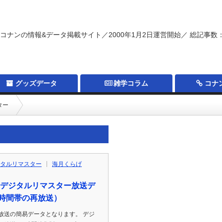
コナンの情報&データ掲載サイト／2000年1月2日運営開始／ 総記事数：
グッズデータ
雑学コラム
コナ
ター
タルリマスター
海月くらげ
 デジタルリマスター放送デ
時間帯の再放送）
放送の簡易データとなります。 デジ