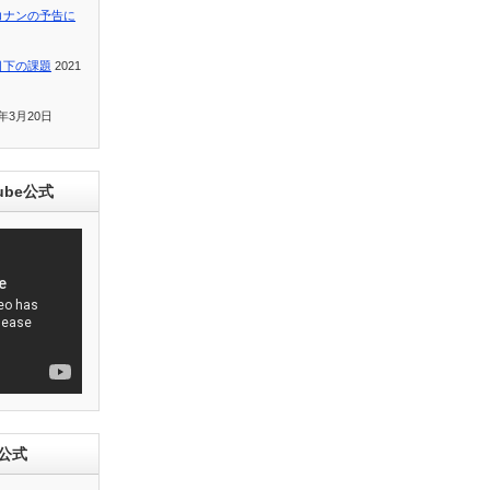
コナンの予告に
目下の課題
2021
1年3月20日
ube公式
e公式