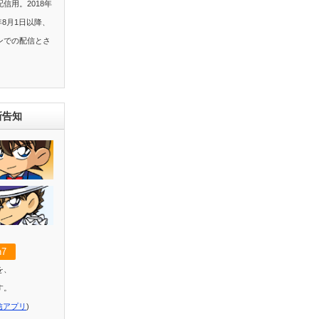
信用。2018年
年8月1日以降、
ンでの配信とさ
新告知
7
を、
す。
信アプリ
)