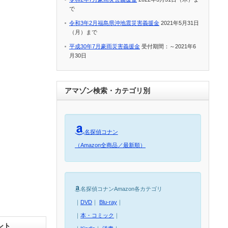
で
令和3年2月福島県沖地震災害義援金
2021年5月31日
（月）まで
平成30年7月豪雨災害義援金
受付期間：～2021年6
月30日
アマゾン検索・カテゴリ別
名探偵コナン
（Amazon全商品／最新順）
名探偵コナンAmazon各カテゴリ
｜
DVD
｜
Blu-ray
｜
｜
本・コミック
｜
ント