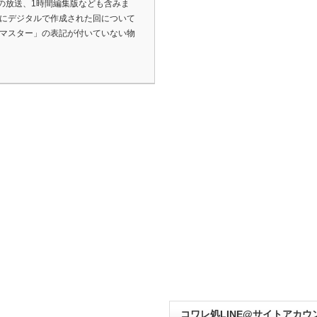
の放送、1時間編集版なども含みま
既にデジタルで作成された回について
リマスター」の表記が付いていない物
コワレ処LINE@サイトアカウ