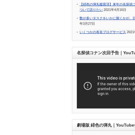
【緋色の弾丸鑑賞済】来年の名探偵
ついて語りたい
2021年4月16日
数が多いタスクをいかに捌くかが、
年3月27日
いくつかの有名ブログサービス
202
名探偵コナン次回予告｜YouT
劇場版 緋色の弾丸｜YouTub