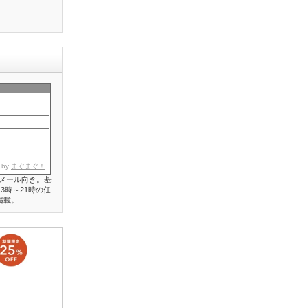
 by
まぐまぐ！
メール向き。基
3時～21時の任
掲載。