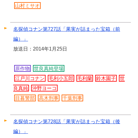
山村ミサオ
名探偵コナン第727話「果実が詰まった宝箱（前
編）」
放送日：2014年1月25日
原作物
世良真純登場
江戸川コナン
毛利小五郎
毛利蘭
鈴木園子
世
良真純
沖野ヨーコ
目暮警部
高木刑事
千葉刑事
名探偵コナン第728話「果実が詰まった宝箱（後
編）」