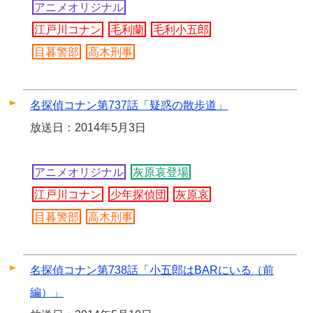
アニメオリジナル
江戸川コナン
毛利蘭
毛利小五郎
目暮警部
高木刑事
名探偵コナン第737話「疑惑の散歩道」
放送日：2014年5月3日
アニメオリジナル
灰原哀登場
江戸川コナン
少年探偵団
灰原哀
目暮警部
高木刑事
名探偵コナン第738話「小五郎はBARにいる（前
編）」