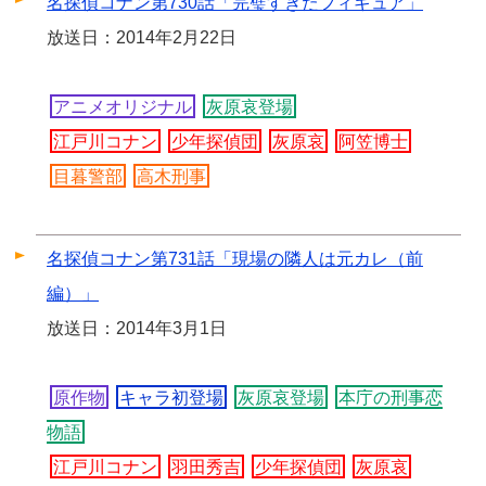
名探偵コナン第730話「完璧すぎたフィギュア」
放送日：2014年2月22日
アニメオリジナル
灰原哀登場
江戸川コナン
少年探偵団
灰原哀
阿笠博士
目暮警部
高木刑事
名探偵コナン第731話「現場の隣人は元カレ（前
編）」
放送日：2014年3月1日
原作物
キャラ初登場
灰原哀登場
本庁の刑事恋
物語
江戸川コナン
羽田秀吉
少年探偵団
灰原哀