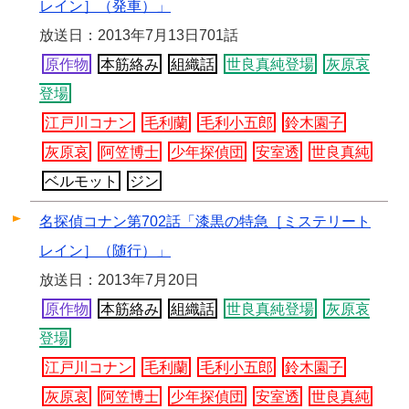
レイン］（発車）」
放送日：2013年7月13日701話
原作物
本筋絡み
組織話
世良真純登場
灰原哀
登場
江戸川コナン
毛利蘭
毛利小五郎
鈴木園子
灰原哀
阿笠博士
少年探偵団
安室透
世良真純
ベルモット
ジン
名探偵コナン第702話「漆黒の特急［ミステリート
レイン］（随行）」
放送日：2013年7月20日
原作物
本筋絡み
組織話
世良真純登場
灰原哀
登場
江戸川コナン
毛利蘭
毛利小五郎
鈴木園子
灰原哀
阿笠博士
少年探偵団
安室透
世良真純