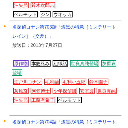
沖矢昴
鈴木次郎吉
ベルモット
ジン
ウオッカ
名探偵コナン第703話「漆黒の特急［ミステリート
レイン］（交差）」
放送日：2013年7月27日
原作物
本筋絡み
組織話
世良真純登場
灰原哀
登場
江戸川コナン
毛利蘭
毛利小五郎
鈴木園子
灰原哀
阿笠博士
少年探偵団
安室透
世良真純
沖矢昴
工藤有希子
ベルモット
名探偵コナン第704話「漆黒の特急［ミステリート