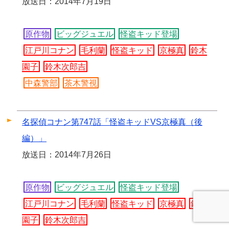
放送日：2014年7月19日
原作物
ビッグジュエル
怪盗キッド登場
江戸川コナン
毛利蘭
怪盗キッド
京極真
鈴木
園子
鈴木次郎吉
中森警部
茶木警視
名探偵コナン第747話「怪盗キッドVS京極真（後
編）」
放送日：2014年7月26日
原作物
ビッグジュエル
怪盗キッド登場
江戸川コナン
毛利蘭
怪盗キッド
京極真
鈴木
園子
鈴木次郎吉