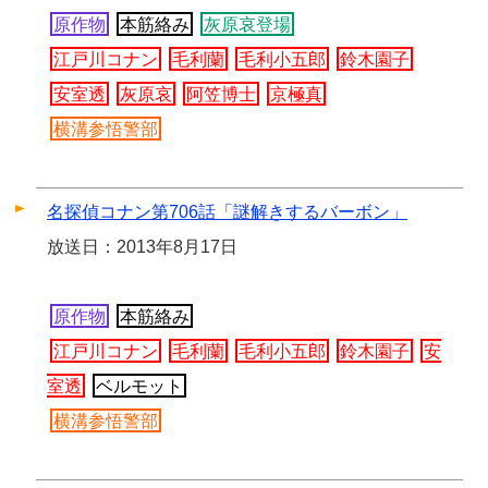
原作物
本筋絡み
灰原哀登場
江戸川コナン
毛利蘭
毛利小五郎
鈴木園子
安室透
灰原哀
阿笠博士
京極真
横溝参悟警部
名探偵コナン第706話「謎解きするバーボン」
放送日：2013年8月17日
原作物
本筋絡み
江戸川コナン
毛利蘭
毛利小五郎
鈴木園子
安
室透
ベルモット
横溝参悟警部