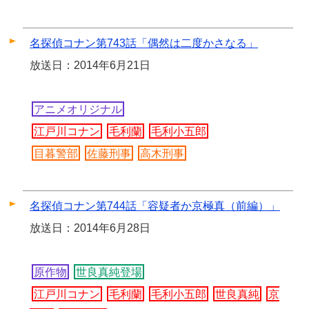
名探偵コナン第743話「偶然は二度かさなる」
放送日：2014年6月21日
アニメオリジナル
江戸川コナン
毛利蘭
毛利小五郎
目暮警部
佐藤刑事
高木刑事
名探偵コナン第744話「容疑者か京極真（前編）」
放送日：2014年6月28日
原作物
世良真純登場
江戸川コナン
毛利蘭
毛利小五郎
世良真純
京