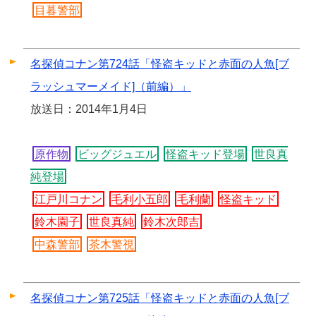
目暮警部
名探偵コナン第724話「怪盗キッドと赤面の人魚[ブ
ラッシュマーメイド]（前編）」
放送日：2014年1月4日
原作物
ビッグジュエル
怪盗キッド登場
世良真
純登場
江戸川コナン
毛利小五郎
毛利蘭
怪盗キッド
鈴木園子
世良真純
鈴木次郎吉
中森警部
茶木警視
名探偵コナン第725話「怪盗キッドと赤面の人魚[ブ