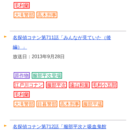
毛利蘭
大滝警部
高木刑事
名探偵コナン第711話「みんなが見ていた（後
編）」
放送日：2013年9月28日
原作物
服部平次登場
江戸川コナン
服部平次
遠山和葉
毛利小五郎
毛利蘭
大滝警部
目暮警部
高木刑事
服部平蔵
名探偵コナン第712話「服部平次と吸血鬼館