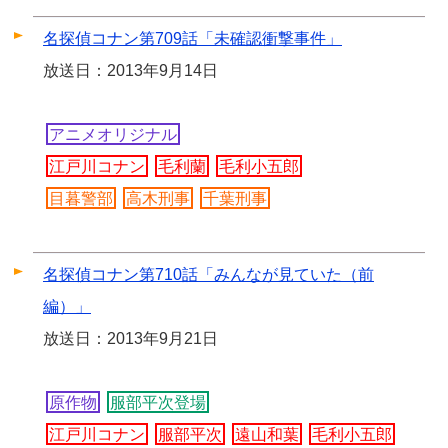
名探偵コナン第709話「未確認衝撃事件」
放送日：2013年9月14日
アニメオリジナル
江戸川コナン
毛利蘭
毛利小五郎
目暮警部
高木刑事
千葉刑事
名探偵コナン第710話「みんなが見ていた（前
編）」
放送日：2013年9月21日
原作物
服部平次登場
江戸川コナン
服部平次
遠山和葉
毛利小五郎