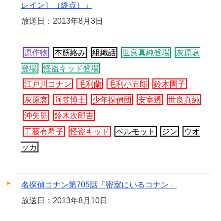
レイン］（終点）」
放送日：2013年8月3日
原作物
本筋絡み
組織話
世良真純登場
灰原哀
登場
怪盗キッド登場
江戸川コナン
毛利蘭
毛利小五郎
鈴木園子
灰原哀
阿笠博士
少年探偵団
安室透
世良真純
沖矢昴
鈴木次郎吉
工藤有希子
怪盗キッド
ベルモット
ジン
ウオ
ッカ
名探偵コナン第705話「密室にいるコナン」
放送日：2013年8月10日