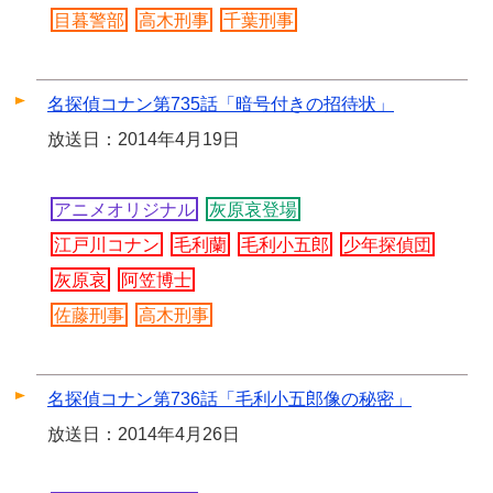
目暮警部
高木刑事
千葉刑事
名探偵コナン第735話「暗号付きの招待状」
放送日：2014年4月19日
アニメオリジナル
灰原哀登場
江戸川コナン
毛利蘭
毛利小五郎
少年探偵団
灰原哀
阿笠博士
佐藤刑事
高木刑事
名探偵コナン第736話「毛利小五郎像の秘密」
放送日：2014年4月26日