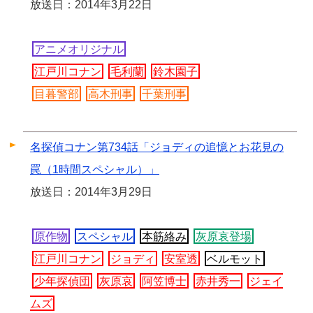
放送日：2014年3月22日
アニメオリジナル
江戸川コナン
毛利蘭
鈴木園子
目暮警部
高木刑事
千葉刑事
名探偵コナン第734話「ジョディの追憶とお花見の
罠（1時間スペシャル）」
放送日：2014年3月29日
原作物
スペシャル
本筋絡み
灰原哀登場
江戸川コナン
ジョディ
安室透
ベルモット
少年探偵団
灰原哀
阿笠博士
赤井秀一
ジェイ
ムズ