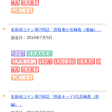
極真
鈴木園子
山村ミサオ
名探偵コナン第745話「容疑者か京極真（後編）」
放送日：2014年7月5日
原作物
世良真純登場
江戸川コナン
毛利蘭
毛利小五郎
世良真純
京
極真
鈴木園子
山村ミサオ
名探偵コナン第746話「怪盗キッドVS京極真（前
編）」