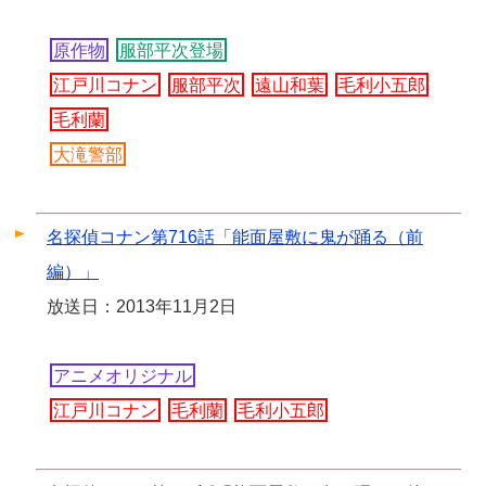
原作物
服部平次登場
江戸川コナン
服部平次
遠山和葉
毛利小五郎
毛利蘭
大滝警部
名探偵コナン第716話「能面屋敷に鬼が踊る（前
編）」
放送日：2013年11月2日
アニメオリジナル
江戸川コナン
毛利蘭
毛利小五郎