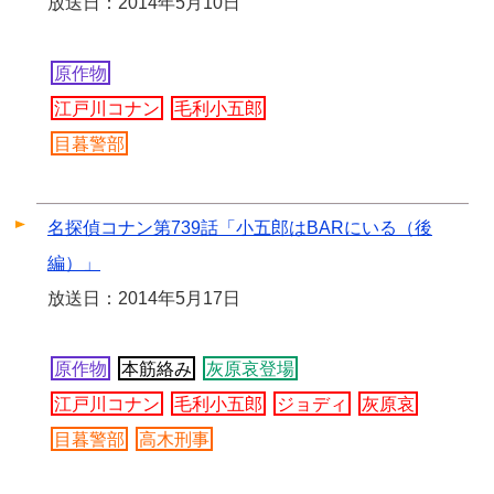
放送日：2014年5月10日
原作物
江戸川コナン
毛利小五郎
目暮警部
名探偵コナン第739話「小五郎はBARにいる（後
編）」
放送日：2014年5月17日
原作物
本筋絡み
灰原哀登場
江戸川コナン
毛利小五郎
ジョディ
灰原哀
目暮警部
高木刑事