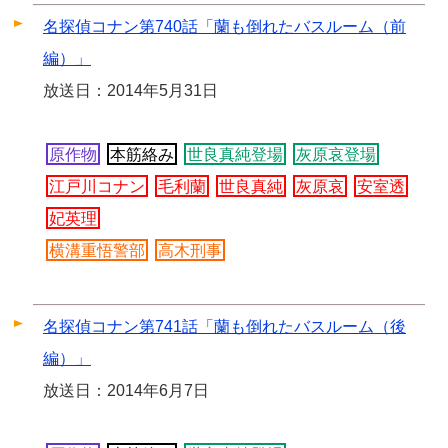
名探偵コナン第740話「蘭も倒れたバスルーム（前
編）」
放送日：2014年5月31日
原作物
本筋絡み
世良真純登場
灰原哀登場
江戸川コナン
毛利蘭
世良真純
灰原哀
安室透
妃英理
横溝重悟警部
高木刑事
名探偵コナン第741話「蘭も倒れたバスルーム（後
編）」
放送日：2014年6月7日