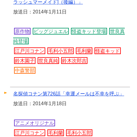
ラッシュマーメイド]（後編）」
放送日：2014年1月11日
原作物
ビッグジュエル
怪盗キッド登場
世良真
純登場
江戸川コナン
毛利小五郎
毛利蘭
怪盗キッド
鈴木園子
世良真純
鈴木次郎吉
中森警部
名探偵コナン第726話「幸運メールは不幸を呼ぶ」
放送日：2014年1月18日
アニメオリジナル
江戸川コナン
毛利蘭
毛利小五郎