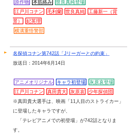
原作物
本筋絡み
世良真純登場
江戸川コナン
毛利蘭
世良真純
工藤新一（背
景）
妃英理
横溝重悟警部
名探偵コナン第742話「Jリーガーとの約束」
放送日：2014年6月14日
アニメオリジナル
キャラ初登場
灰原哀登場
江戸川コナン
真田貴大
灰原哀
少年探偵団
※真田貴大選手は、映画「11人目のストライカー」
に登場したキャラですが、
「テレビアニメでの初登場」が742話となりま
す。