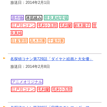
放送日：2014年2月1日
原作物
本筋絡み
世良真純登場
江戸川コナン
毛利小五郎
毛利蘭
鈴木園子
世
良真純
目暮警部
高木刑事
千葉刑事
名探偵コナン第729話「ダイヤと絵画と大女優」
放送日：2014年2月8日
アニメオリジナル
江戸川コナン
毛利蘭
毛利小五郎