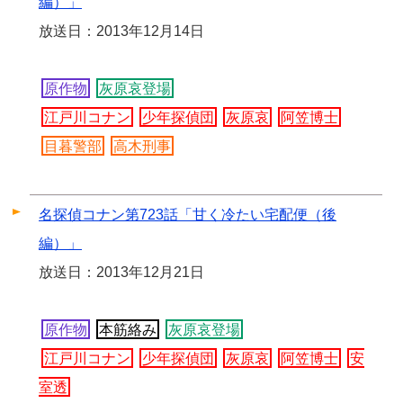
編）」
放送日：2013年12月14日
原作物
灰原哀登場
江戸川コナン
少年探偵団
灰原哀
阿笠博士
目暮警部
高木刑事
名探偵コナン第723話「甘く冷たい宅配便（後
編）」
放送日：2013年12月21日
原作物
本筋絡み
灰原哀登場
江戸川コナン
少年探偵団
灰原哀
阿笠博士
安
室透