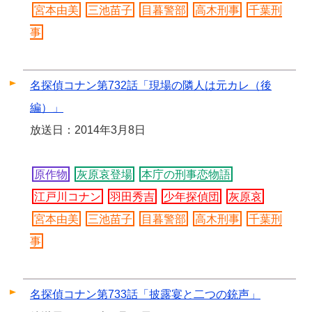
宮本由美
三池苗子
目暮警部
高木刑事
千葉刑
事
名探偵コナン第732話「現場の隣人は元カレ（後
編）」
放送日：2014年3月8日
原作物
灰原哀登場
本庁の刑事恋物語
江戸川コナン
羽田秀吉
少年探偵団
灰原哀
宮本由美
三池苗子
目暮警部
高木刑事
千葉刑
事
名探偵コナン第733話「披露宴と二つの銃声」