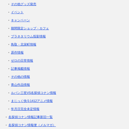
その他グッズ発売
イベント
キャンペーン
期間限定ショップ・カフェ
プラネタリウム投影情報
鳥取・北栄町情報
原作情報
ゼロの日常情報
記事掲載情報
その他の情報
青山作品情報
ルパン三世VS名探偵コナン情報
まじっく快斗1412アニメ情報
年月日完全未定情報
名探偵コナン情報記事新旧一覧
名探偵コナン情報便（メルマガ）