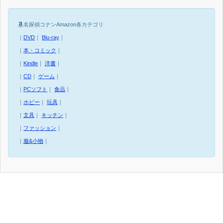
名探偵コナンAmazon各カテゴリ
｜
DVD
｜
Blu-ray
｜
｜
本・コミック
｜
｜
Kindle
｜
洋書
｜
｜
CD
｜
ゲーム
｜
｜
PCソフト
｜
食品
｜
｜
ホビー
｜
玩具
｜
｜
文具
｜
キッチン
｜
｜
ファッション
｜
｜
服&小物
｜