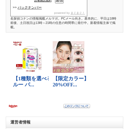
読者購読規約
>>
バックナンバー
powered by
まぐまぐ！
名探偵コナンの情報掲載メルマガ。PCメール向き。基本的に、平日は18時
前後、土日祝日は13時～21時の任意の時間帯に発行中。新着情報主体で掲
載。
運営者情報