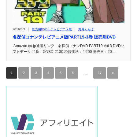
2016/8/1
販売用DVD｜テレビアニメ版
海月くらげ
名探偵コナンテレビアニメ版PART19-3巻 販売用DVD
Amazon.co.jp通販リンク 名探偵コナンDVD PART19 Vol.3 DVDソ
フトデータ 品番：ONBD-2130 税抜価格：4,200 発売日：20…
1
2
3
4
5
6
…
17
»