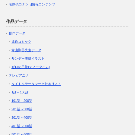
名探偵コナン旧情報コンテンツ
作品データ
原作データ
原作コミック
青山剛昌先生データ
サンデー表紙イラスト
ゼロの日常[ティータイム]
テレビアニメ
タイトルデータマーク付きリスト
1話～100話
101話～200話
201話～300話
301話～400話
401話～500話
501話～600話