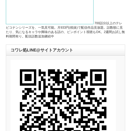
700話分以上のテレ
ビコナンシリーズを、一気見可能。月933円(税抜)で配信作品見放題。話数順に見
たり、気になるキャラや興味のある話の、ピンポイント視聴もOK。2週間お試し無
料期間有り。配信話数追加継続中
コワレ処LINE@サイトアカウント