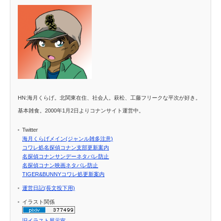
HN:海月くらげ。北関東在住、社会人。萩松、工藤フリークな平次が好き。
基本雑食。2000年1月2日よりコナンサイト運営中。
Twitter
海月くらげメイン(ジャンル雑多注意)
コワレ処名探偵コナン支部更新案内
名探偵コナンサンデーネタバレ防止
名探偵コナン映画ネタバレ防止
TIGER&BUNNYコワレ処更新案内
運営日記(長文投下用)
イラスト関係
旧イラスト展示室