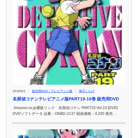
2016/8/1
販売用DVD｜テレビアニメ版
海月くらげ
名探偵コナンテレビアニメ版PART19-10巻 販売用DVD
Amazon.co.jp通販リンク 名探偵コナン PART19 Vol.10 [DVD]
DVDソフトデータ 品番：ONBD-2137 税抜価格：4,200 発売…