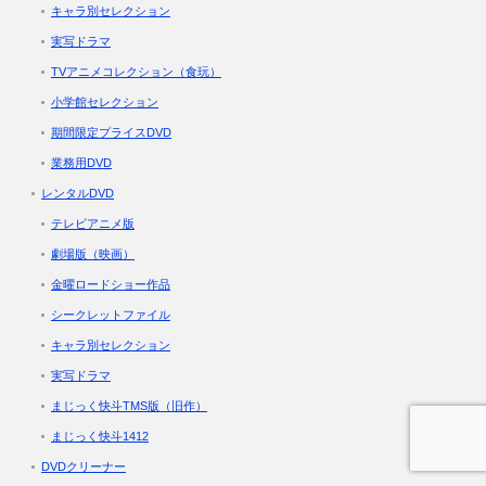
キャラ別セレクション
実写ドラマ
TVアニメコレクション（食玩）
小学館セレクション
期間限定プライスDVD
業務用DVD
レンタルDVD
テレビアニメ版
劇場版（映画）
金曜ロードショー作品
シークレットファイル
キャラ別セレクション
実写ドラマ
まじっく快斗TMS版（旧作）
まじっく快斗1412
DVDクリーナー