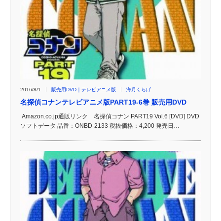
2016/8/1
販売用DVD｜テレビアニメ版
海月くらげ
名探偵コナンテレビアニメ版PART19-6巻 販売用DVD
Amazon.co.jp通販リンク 名探偵コナン PART19 Vol.6 [DVD] DVD
ソフトデータ 品番：ONBD-2133 税抜価格：4,200 発売日…