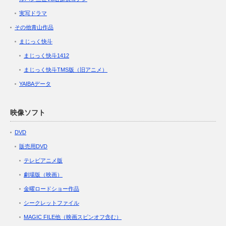
実写ドラマ
その他青山作品
まじっく快斗
まじっく快斗1412
まじっく快斗TMS版（旧アニメ）
YAIBAデータ
映像ソフト
DVD
販売用DVD
テレビアニメ版
劇場版（映画）
金曜ロードショー作品
シークレットファイル
MAGIC FILE他（映画スピンオフ含む）