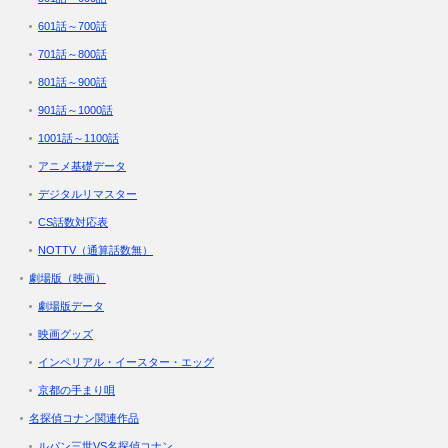
601話～700話
701話～800話
801話～900話
901話～1000話
1001話～1100話
アニメ基礎データ
デジタルリマスター
CS話数対応表
NOTTV（通算話数無）
劇場版（映画）
劇場版データ
映画グッズ
インペリアル・イースター・エッグ
京都の手まり唄
名探偵コナン関連作品
ルパン三世VS名探偵コナン