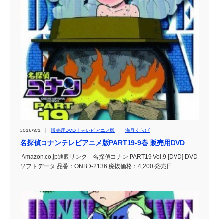
2016/8/1
販売用DVD｜テレビアニメ版
海月くらげ
名探偵コナンテレビアニメ版PART19-9巻 販売用DVD
Amazon.co.jp通販リンク 名探偵コナン PART19 Vol.9 [DVD] DVD
ソフトデータ 品番：ONBD-2136 税抜価格：4,200 発売日…