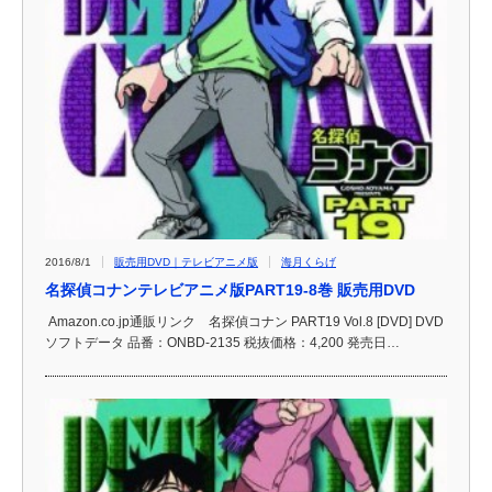
2016/8/1
販売用DVD｜テレビアニメ版
海月くらげ
名探偵コナンテレビアニメ版PART19-8巻 販売用DVD
Amazon.co.jp通販リンク 名探偵コナン PART19 Vol.8 [DVD] DVD
ソフトデータ 品番：ONBD-2135 税抜価格：4,200 発売日…