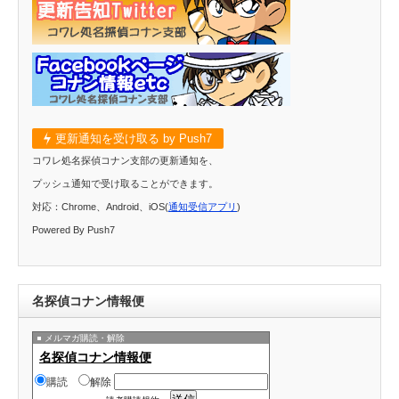
更新通知を受け取る by Push7
コワレ処名探偵コナン支部の更新通知を、
プッシュ通知で受け取ることができます。
対応：Chrome、Android、iOS(
通知受信アプリ
)
Powered By Push7
名探偵コナン情報便
メルマガ購読・解除
名探偵コナン情報便
購読
解除