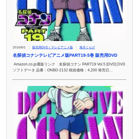
2016/8/1
販売用DVD｜テレビアニメ版
海月くらげ
名探偵コナンテレビアニメ版PART19-5巻 販売用DVD
Amazon.co.jp通販リンク 名探偵コナン PART19 Vol.5 [DVD] DVD
ソフトデータ 品番：ONBD-2132 税抜価格：4,200 発売日…