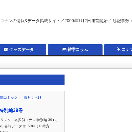
コナンの情報&データ掲載サイト／2000年1月2日運営開始／ 総記事数：
グッズデータ
雑学コラム
コナ
編コミック
海月くらげ
特別編39巻
p通販リンク 名探偵コナン 特別編 39 (て
 書籍データ 新ISBN（13桁方