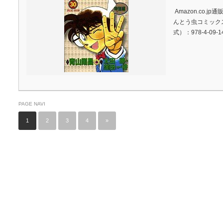
Amazon.co.j
んとう虫コミックス)
式）：978-4-09-1
PAGE NAVI
1
2
3
4
»