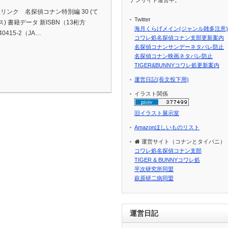
p通販リンク 名探偵コナン特別編 30 (て
Twitter
 書籍データ 新ISBN（13桁方
海月くらげメイン(ジャンル雑多注意)
40415-2（JA…
コワレ処名探偵コナン支部更新案内
名探偵コナンサンデーネタバレ防止
名探偵コナン映画ネタバレ防止
TIGER&BUNNYコワレ処更新案内
運営日記(長文投下用)
イラスト関係
旧イラスト展示室
Amazonほしいものリスト
運営サイト（コナンとタイバニ）
コワレ処名探偵コナン支部
TIGER & BUNNYコワレ処
平次研究所同盟
萩原研二病同盟
運営日記