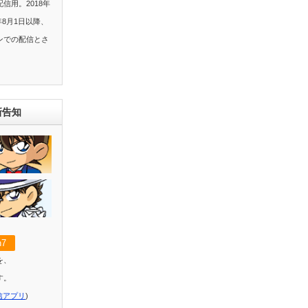
信用。2018年
年8月1日以降、
ンでの配信とさ
新告知
7
を、
す。
信アプリ
)