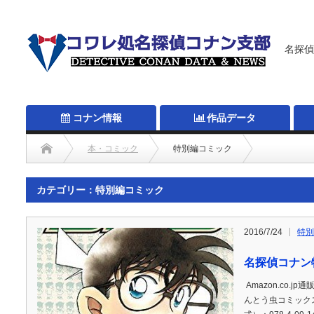
名探偵
コナン情報
作品データ
本・コミック
特別編コミック
カテゴリー：特別編コミック
2016/7/24
特別
名探偵コナン
Amazon.co.j
んとう虫コミックス)