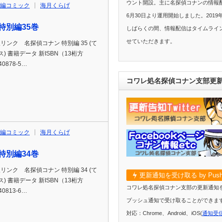
ウント開設。主に名探偵コナンの情報配
編コミック
海月くらげ
6月30日より運用開始しました。2019
特別編35巻
しばらくの間、情報配信はタイムライ
せていただきます。
p通販リンク 名探偵コナン 特別編 35 (て
 書籍データ 新ISBN（13桁方
40878-5…
コワレ処名探偵コナン支部更
編コミック
海月くらげ
特別編34巻
p通販リンク 名探偵コナン 特別編 34 (て
更新通知を受け取る by Push
 書籍データ 新ISBN（13桁方
コワレ処名探偵コナン支部の更新通知
40813-6…
プッシュ通知で受け取ることができま
対応：Chrome、Android、iOS(
通知受