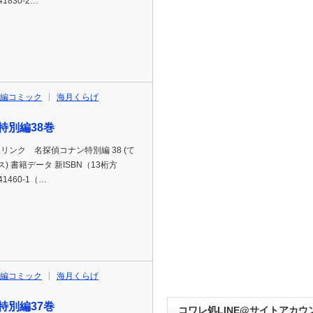
41830-2…
編コミック
海月くらげ
特別編38巻
p通販リンク 名探偵コナン特別編 38 (て
 書籍データ 新ISBN（13桁方
41460-1（…
編コミック
海月くらげ
特別編37巻
コワレ処LINE@サイトアカウ