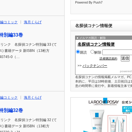
Powered By Push7
編コミック
海月くらげ
名探偵コナン情報便
特別編33巻
メルマガ購読・解除
名探偵コナン情報便
p通販リンク 名探偵コナン特別編 33 (て
 書籍データ 新ISBN（13桁方
購読
解除
40745-0（…
読者購読規約
>>
バックナンバー
powered
名探偵コナンの情報掲載メルマガ。PC
本的に、平日は18時前後、土日祝日は1
意の時間帯に発行中。新着情報主体で
編コミック
海月くらげ
特別編32巻
p通販リンク 名探偵コナン特別編 32 (て
 書籍データ 新ISBN（13桁方