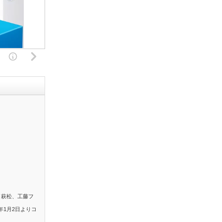
。萩松、工藤フ
年1月2日よりコ