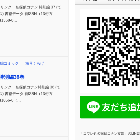
p通販リンク 名探偵コナン 特別編 37 (て
 書籍データ 新ISBN（13桁方
41368-0…
編コミック
海月くらげ
特別編36巻
p通販リンク 名探偵コナン特別編 36 (て
 書籍データ 新ISBN（13桁方
41056-6（…
「コワレ処名探偵コナン支部」のLIN