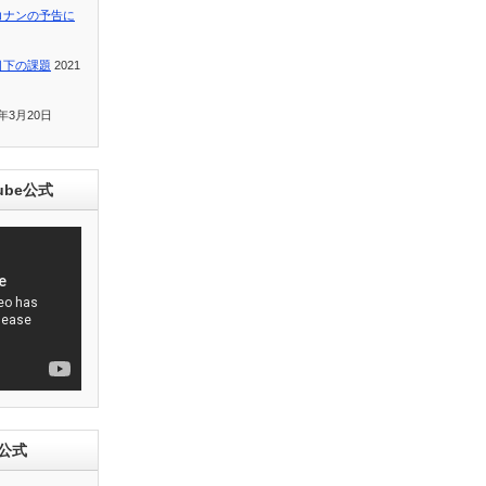
コナンの予告に
目下の課題
2021
1年3月20日
ube公式
e公式