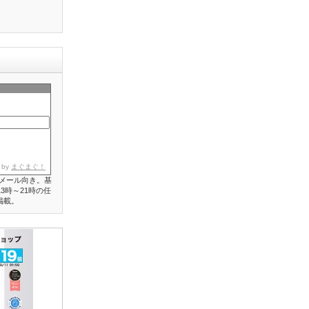
 by
まぐまぐ！
メール向き。基
3時～21時の任
掲載。