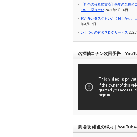
【緋色の弾丸鑑賞済】来年の名探偵
ついて語りたい
2021年4月16日
数が多いタスクをいかに捌くかが、
年3月27日
いくつかの有名ブログサービス
202
名探偵コナン次回予告｜YouT
劇場版 緋色の弾丸｜YouTub