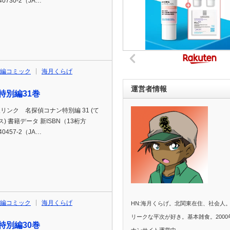
40730-2（JA…
編コミック
海月くらげ
運営者情報
特別編31巻
p通販リンク 名探偵コナン特別編 31 (て
 書籍データ 新ISBN（13桁方
40457-2（JA…
編コミック
海月くらげ
HN:海月くらげ。北関東在住、社会人
リークな平次が好き。基本雑食。2000
特別編30巻
ナンサイト運営中。