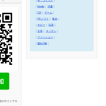
｜
本・コミック
｜
｜
Kindle
｜
洋書
｜
｜
CD
｜
ゲーム
｜
｜
PCソフト
｜
食品
｜
｜
ホビー
｜
玩具
｜
｜
文具
｜
キッチン
｜
｜
ファッション
｜
｜
服&小物
｜
E@のサイトアカ