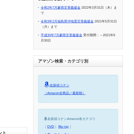
令和2年7月豪雨災害義援金
2022年3月31日（木）ま
で
令和3年2月福島県沖地震災害義援金
2021年5月31日
（月）まで
平成30年7月豪雨災害義援金
受付期間：～2021年6
月30日
アマゾン検索・カテゴリ別
名探偵コナン
（Amazon全商品／最新順）
名探偵コナンAmazon各カテゴリ
｜
DVD
｜
Blu-ray
｜
ント