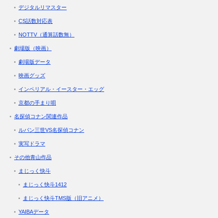
デジタルリマスター
CS話数対応表
NOTTV（通算話数無）
劇場版（映画）
劇場版データ
映画グッズ
インペリアル・イースター・エッグ
京都の手まり唄
名探偵コナン関連作品
ルパン三世VS名探偵コナン
実写ドラマ
その他青山作品
まじっく快斗
まじっく快斗1412
まじっく快斗TMS版（旧アニメ）
YAIBAデータ