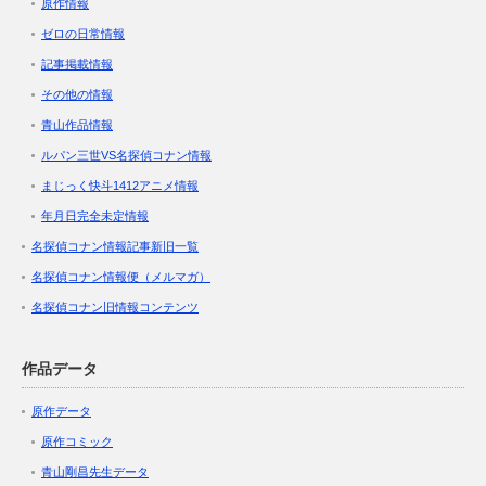
原作情報
ゼロの日常情報
記事掲載情報
その他の情報
青山作品情報
ルパン三世VS名探偵コナン情報
まじっく快斗1412アニメ情報
年月日完全未定情報
名探偵コナン情報記事新旧一覧
名探偵コナン情報便（メルマガ）
名探偵コナン旧情報コンテンツ
作品データ
原作データ
原作コミック
青山剛昌先生データ