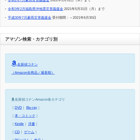
令和2年7月豪雨災害義援金
2022年3月31日（木）まで
令和3年2月福島県沖地震災害義援金
2021年5月31日（月）まで
平成30年7月豪雨災害義援金
受付期間：～2021年6月30日
アマゾン検索・カテゴリ別
名探偵コナン
（Amazon全商品／最新順）
名探偵コナンAmazon各カテゴリ
｜
DVD
｜
Blu-ray
｜
｜
本・コミック
｜
｜
Kindle
｜
洋書
｜
｜
CD
｜
ゲーム
｜