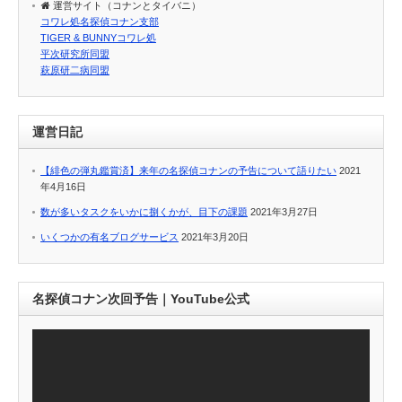
運営サイト（コナンとタイバニ）
コワレ処名探偵コナン支部
TIGER & BUNNYコワレ処
平次研究所同盟
萩原研二病同盟
運営日記
【緋色の弾丸鑑賞済】来年の名探偵コナンの予告について語りたい
2021
年4月16日
数が多いタスクをいかに捌くかが、目下の課題
2021年3月27日
いくつかの有名ブログサービス
2021年3月20日
名探偵コナン次回予告｜YouTube公式