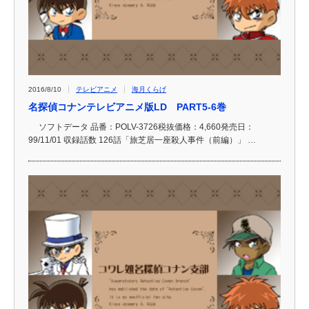
2016/8/10
テレビアニメ
海月くらげ
名探偵コナンテレビアニメ版LD PART5-6巻
ソフトデータ 品番：POLV-3726税抜価格：4,660発売日：
99/11/01 収録話数 126話「旅芝居一座殺人事件（前編）」 …