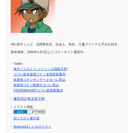
HN:海月くらげ。北関東在住、社会人。萩松、工藤フリークな平次が好き。
基本雑食。2000年1月2日よりコナンサイト運営中。
Twitter
海月くらげメイン(ジャンル雑多注意)
コワレ処名探偵コナン支部更新案内
名探偵コナンサンデーネタバレ防止
名探偵コナン映画ネタバレ防止
TIGER&BUNNYコワレ処更新案内
運営日記(長文投下用)
イラスト関係
旧イラスト展示室
Amazonほしいものリスト