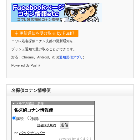
更新通知を受け取る by Push7
コワレ処名探偵コナン支部の更新通知を、
プッシュ通知で受け取ることができます。
対応：Chrome、Android、iOS(
通知受信アプリ
)
Powered By Push7
名探偵コナン情報便
メルマガ購読・解除
名探偵コナン情報便
購読
解除
読者購読規約
>>
バックナンバー
powered by
まぐまぐ！