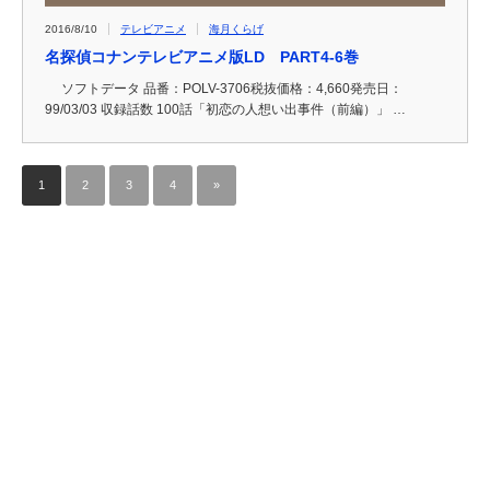
2016/8/10
テレビアニメ
海月くらげ
名探偵コナンテレビアニメ版LD PART4-6巻
ソフトデータ 品番：POLV-3706税抜価格：4,660発売日：
99/03/03 収録話数 100話「初恋の人想い出事件（前編）」 …
1
2
3
4
»