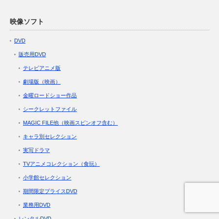
映像ソフト
DVD
販売用DVD
テレビアニメ版
劇場版（映画）
金曜ロードショー作品
シークレットファイル
MAGIC FILE他（映画スピンオフ含む）
キャラ別セレクション
実写ドラマ
TVアニメコレクション（食玩）
小学館セレクション
期間限定プライスDVD
業務用DVD
レンタルDVD