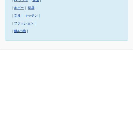
｜
PCソフト
｜
食品
｜
｜
ホビー
｜
玩具
｜
｜
文具
｜
キッチン
｜
｜
ファッション
｜
｜
服&小物
｜