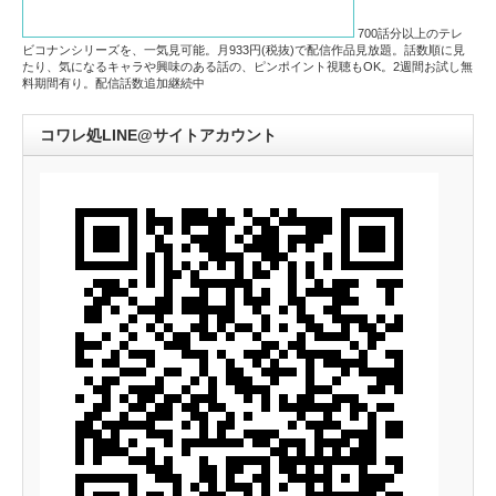
700話分以上のテレ
ビコナンシリーズを、一気見可能。月933円(税抜)で配信作品見放題。話数順に見
たり、気になるキャラや興味のある話の、ピンポイント視聴もOK。2週間お試し無
料期間有り。配信話数追加継続中
コワレ処LINE@サイトアカウント