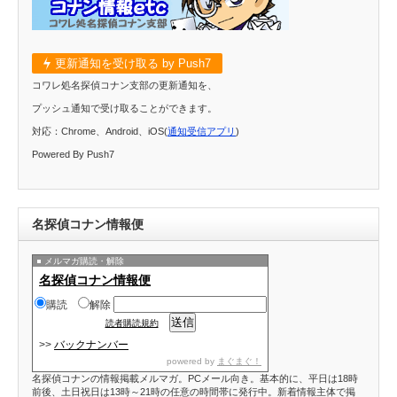
更新通知を受け取る by Push7
コワレ処名探偵コナン支部の更新通知を、
プッシュ通知で受け取ることができます。
対応：Chrome、Android、iOS(
通知受信アプリ
)
Powered By Push7
名探偵コナン情報便
メルマガ購読・解除
名探偵コナン情報便
購読
解除
読者購読規約
>>
バックナンバー
powered by
まぐまぐ！
名探偵コナンの情報掲載メルマガ。PCメール向き。基本的に、平日は18時
前後、土日祝日は13時～21時の任意の時間帯に発行中。新着情報主体で掲