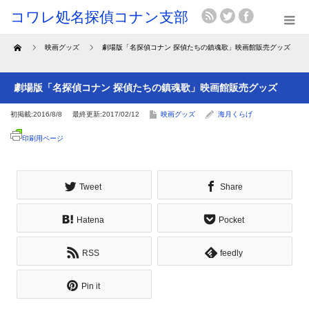
Home
映画グッズ
劇場版「名探偵コナン 探偵たちの鎮魂歌」映画館販売グッズ
劇場版「名探偵コナン 探偵たちの鎮魂歌」映画館販売グッズ
初掲載:2016/8/8
最終更新:2017/02/12
映画グッズ
海月くらげ
印刷用ページ
Tweet
Share
Hatena
Pocket
RSS
feedly
Pin it