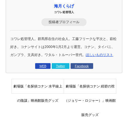
海月くらげ
コワレ処管理人
投稿者プロフィール
コワレ処管理人。群馬県在住の社会人。工藤フリークな平次と、萩松
好き。コナンサイトは2000年1月2月より運営。コナン、タイバニ、
ガンプラ、文具好き。ワタル・トルーパー世代。
ほしいものリスト
WEB
Twitter
Facebook
劇場版「名探偵コナン 水平線上
劇場版「名探偵コナン 紺碧の棺
の陰謀」映画館販売グッズ
（ジョリー・ロジャー）」映画館
販売グッズ