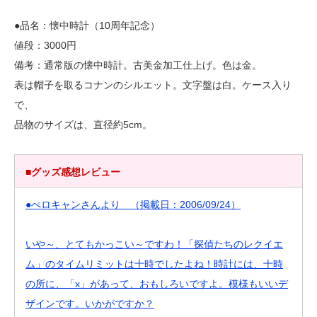
●品名：懐中時計（10周年記念）
値段：3000円
備考：通常版の懐中時計。古美金加工仕上げ。色は金。
表は帽子を取るコナンのシルエット。文字盤は白。ケース入り
で、
品物のサイズは、直径約5cm。
■グッズ感想レビュー
●ぺロキャンさんより （掲載日：2006/09/24）
いや～、とてもかっこい～ですわ！「探偵たちのレクイエ
ム」のタイムリミットは十時でしたよね！時計には、十時
の所に、「x」があって、おもしろいですよ。模様もいいデ
ザインです。いかがですか？