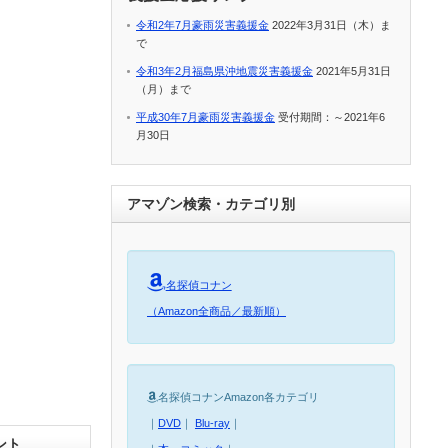
令和2年7月豪雨災害義援金
2022年3月31日（木）ま
で
令和3年2月福島県沖地震災害義援金
2021年5月31日
（月）まで
平成30年7月豪雨災害義援金
受付期間：～2021年6
月30日
アマゾン検索・カテゴリ別
名探偵コナン
（Amazon全商品／最新順）
名探偵コナンAmazon各カテゴリ
｜
DVD
｜
Blu-ray
｜
ント