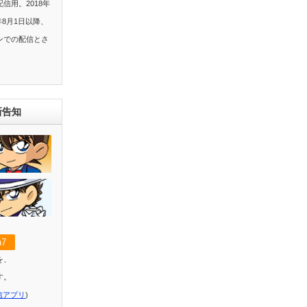
信用。2018年
年8月1日以降、
ンでの配信とさ
新告知
7
を、
す。
信アプリ
)