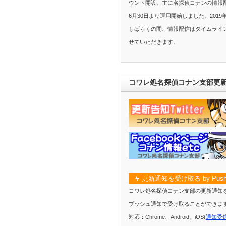
ウント開設。主に名探偵コナンの情報配
6月30日より運用開始しました。2019
しばらくの間、情報配信はタイムライ
せていただきます。
コワレ処名探偵コナン支部更
更新通知を受け取る by Push
コワレ処名探偵コナン支部の更新通知
プッシュ通知で受け取ることができま
対応：Chrome、Android、iOS(
通知受