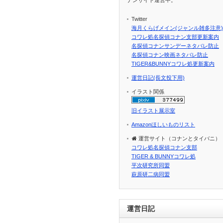
Twitter
海月くらげメイン(ジャンル雑多注意)
コワレ処名探偵コナン支部更新案内
名探偵コナンサンデーネタバレ防止
名探偵コナン映画ネタバレ防止
TIGER&BUNNYコワレ処更新案内
運営日記(長文投下用)
イラスト関係
旧イラスト展示室
Amazonほしいものリスト
運営サイト（コナンとタイバニ）
コワレ処名探偵コナン支部
TIGER & BUNNYコワレ処
平次研究所同盟
萩原研二病同盟
運営日記