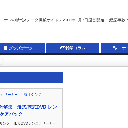
コナンの情報&データ掲載サイト／2000年1月2日運営開始／ 総記事数：
グッズデータ
雑学コラム
コナ
Dクリーナー
海月くらげ
解決 湿式/乾式DVD レン
Wケアパック
p通販リンク TDK DVDレンズクリーナー