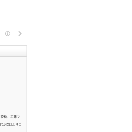
。萩松、工藤フ
年1月2日よりコ