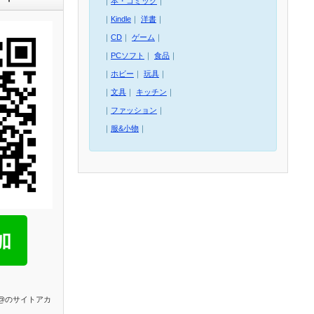
｜
本・コミック
｜
｜
Kindle
｜
洋書
｜
｜
CD
｜
ゲーム
｜
｜
PCソフト
｜
食品
｜
｜
ホビー
｜
玩具
｜
｜
文具
｜
キッチン
｜
｜
ファッション
｜
｜
服&小物
｜
E@のサイトアカ