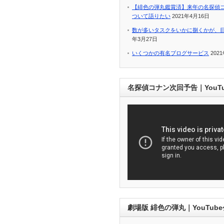
【緋色の弾丸鑑賞済】来年の名探偵
ついて語りたい
2021年4月16日
数が多いタスクをいかに捌くかが、
年3月27日
いくつかの有名ブログサービス
202
名探偵コナン次回予告｜YouT
劇場版 緋色の弾丸｜YouTub