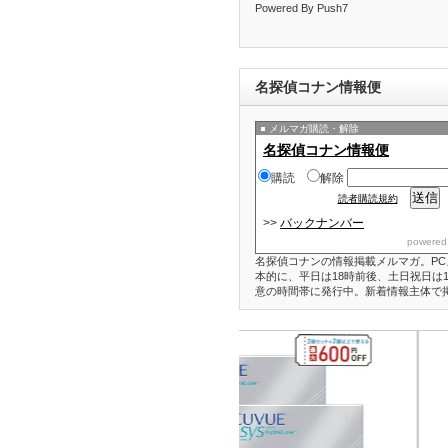
Powered By Push7
名探偵コナン情報便
メルマガ購読・解除
名探偵コナン情報便
購読
解除
読者購読規約
>>
バックナンバー
powered
名探偵コナンの情報掲載メルマガ。PC
本的に、平日は18時前後、土日祝日は1
意の時間帯に発行中。新着情報主体で