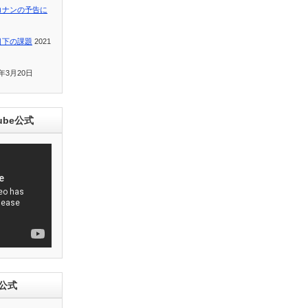
コナンの予告に
目下の課題
2021
1年3月20日
ube公式
e公式