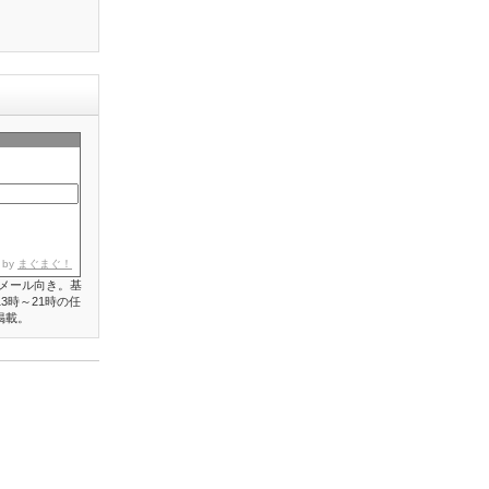
 by
まぐまぐ！
メール向き。基
3時～21時の任
掲載。