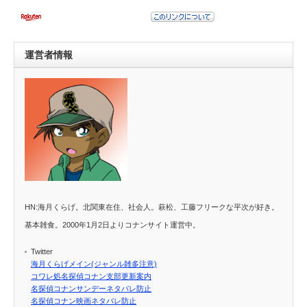
運営者情報
HN:海月くらげ。北関東在住、社会人。萩松、工藤フリークな平次が好き。
基本雑食。2000年1月2日よりコナンサイト運営中。
Twitter
海月くらげメイン(ジャンル雑多注意)
コワレ処名探偵コナン支部更新案内
名探偵コナンサンデーネタバレ防止
名探偵コナン映画ネタバレ防止