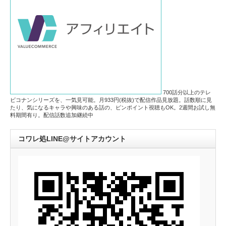
700話分以上のテレ
ビコナンシリーズを、一気見可能。月933円(税抜)で配信作品見放題。話数順に見
たり、気になるキャラや興味のある話の、ピンポイント視聴もOK。2週間お試し無
料期間有り。配信話数追加継続中
コワレ処LINE@サイトアカウント