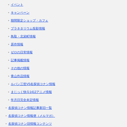
イベント
キャンペーン
期間限定ショップ・カフェ
プラネタリウム投影情報
鳥取・北栄町情報
原作情報
ゼロの日常情報
記事掲載情報
その他の情報
青山作品情報
ルパン三世VS名探偵コナン情報
まじっく快斗1412アニメ情報
年月日完全未定情報
名探偵コナン情報記事新旧一覧
名探偵コナン情報便（メルマガ）
名探偵コナン旧情報コンテンツ