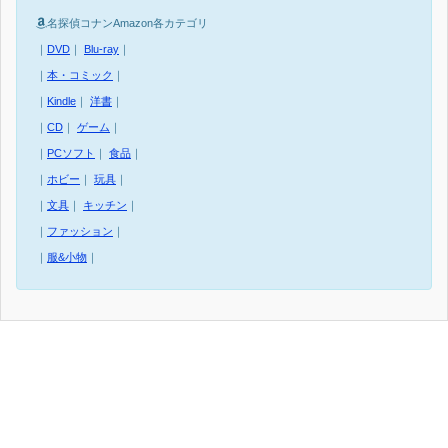
名探偵コナンAmazon各カテゴリ
｜
DVD
｜
Blu-ray
｜
｜
本・コミック
｜
｜
Kindle
｜
洋書
｜
｜
CD
｜
ゲーム
｜
｜
PCソフト
｜
食品
｜
｜
ホビー
｜
玩具
｜
｜
文具
｜
キッチン
｜
｜
ファッション
｜
｜
服&小物
｜