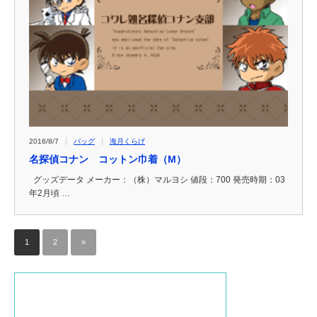
2016/8/7
バッグ
海月くらげ
名探偵コナン コットン巾着（M）
グッズデータ メーカー：（株）マルヨシ 値段：700 発売時期：03
年2月頃 …
1
2
»