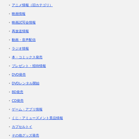
アニメ情報（旧カテゴリ）
映画情報
映画試写会情報
再放送情報
動画・音声配信
ラジオ情報
本・コミックス発売
プレゼント・招待情報
DVD発売
DVDレンタル開始
BD発売
CD発売
ゲーム・アプリ情報
くじ・アミューズメント景品情報
カプセルトイ
その他グッズ発売