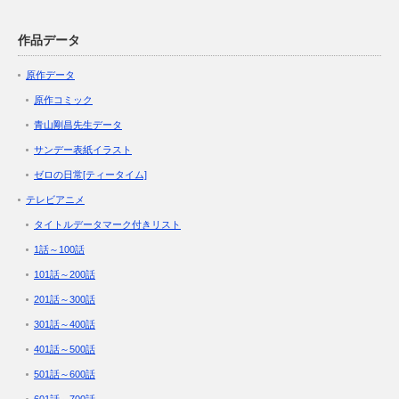
作品データ
原作データ
原作コミック
青山剛昌先生データ
サンデー表紙イラスト
ゼロの日常[ティータイム]
テレビアニメ
タイトルデータマーク付きリスト
1話～100話
101話～200話
201話～300話
301話～400話
401話～500話
501話～600話
601話～700話