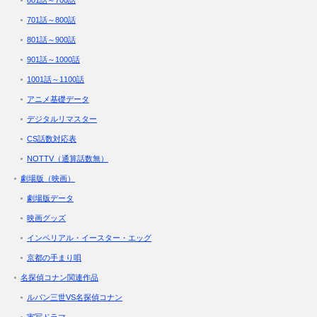
701話～800話
801話～900話
901話～1000話
1001話～1100話
アニメ基礎データ
デジタルリマスター
CS話数対応表
NOTTV（通算話数無）
劇場版（映画）
劇場版データ
映画グッズ
インペリアル・イースター・エッグ
京都の手まり唄
名探偵コナン関連作品
ルパン三世VS名探偵コナン
実写ドラマ