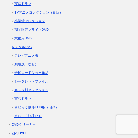
実写ドラマ
TVアニメコレクション（食玩）
小学館セレクション
期間限定プライスDVD
業務用DVD
レンタルDVD
テレビアニメ版
劇場版（映画）
金曜ロードショー作品
シークレットファイル
キャラ別セレクション
実写ドラマ
まじっく快斗TMS版（旧作）
まじっく快斗1412
DVDクリーナー
頒布DVD