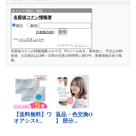
メルマガ購読・解除
名探偵コナン情報便
購読
解除
読者購読規約
>>
バックナンバー
powered by
まぐまぐ！
名探偵コナンの情報掲載メルマガ。PCメール向き。基本的に、平日は18時
前後、土日祝日は13時～21時の任意の時間帯に発行中。新着情報主体で掲
載。