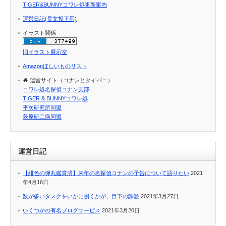
TIGER&BUNNYコワレ処更新案内
運営日記(長文投下用)
イラスト関係
旧イラスト展示室
Amazonほしいものリスト
運営サイト（コナンとタイバニ）
コワレ処名探偵コナン支部
TIGER & BUNNYコワレ処
平次研究所同盟
萩原研二病同盟
運営日記
【緋色の弾丸鑑賞済】来年の名探偵コナンの予告について語りたい
2021
年4月16日
数が多いタスクをいかに捌くかが、目下の課題
2021年3月27日
いくつかの有名ブログサービス
2021年3月20日