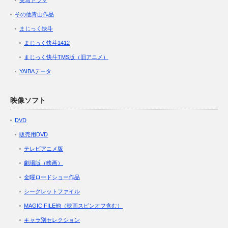
その他青山作品
まじっく快斗
まじっく快斗1412
まじっく快斗TMS版（旧アニメ）
YAIBAデータ
映像ソフト
DVD
販売用DVD
テレビアニメ版
劇場版（映画）
金曜ロードショー作品
シークレットファイル
MAGIC FILE他（映画スピンオフ含む）
キャラ別セレクション