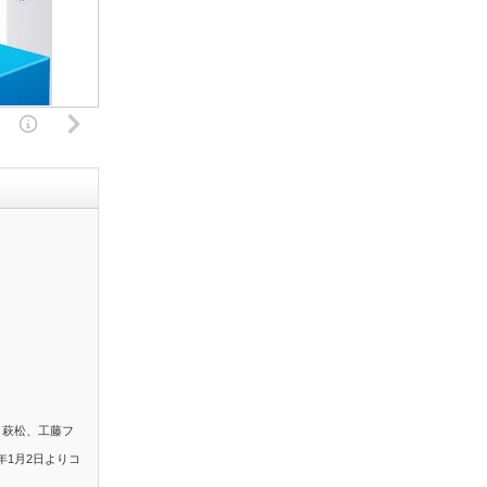
。萩松、工藤フ
年1月2日よりコ