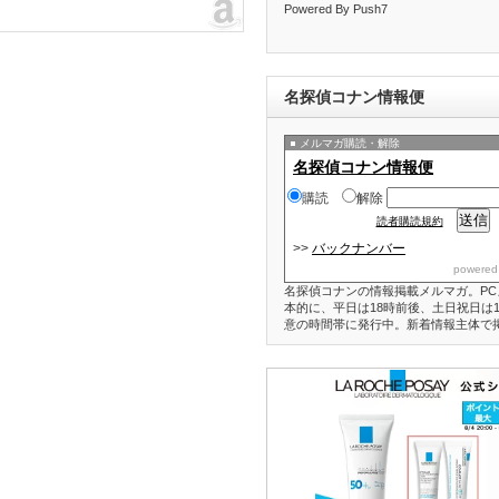
Powered By Push7
名探偵コナン情報便
メルマガ購読・解除
名探偵コナン情報便
購読
解除
読者購読規約
>>
バックナンバー
powered
名探偵コナンの情報掲載メルマガ。PC
本的に、平日は18時前後、土日祝日は1
意の時間帯に発行中。新着情報主体で