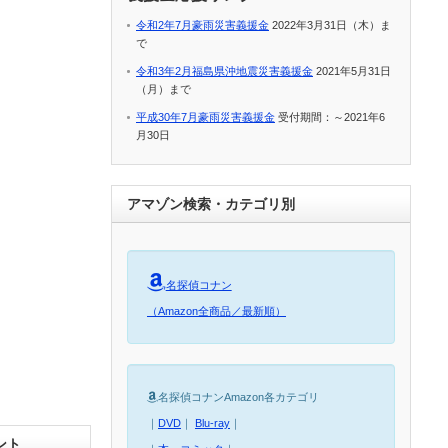
令和2年7月豪雨災害義援金
2022年3月31日（木）ま
で
令和3年2月福島県沖地震災害義援金
2021年5月31日
（月）まで
平成30年7月豪雨災害義援金
受付期間：～2021年6
月30日
アマゾン検索・カテゴリ別
名探偵コナン
（Amazon全商品／最新順）
名探偵コナンAmazon各カテゴリ
｜
DVD
｜
Blu-ray
｜
ント