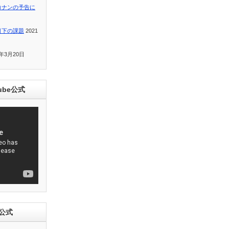
コナンの予告に
目下の課題
2021
1年3月20日
ube公式
e公式