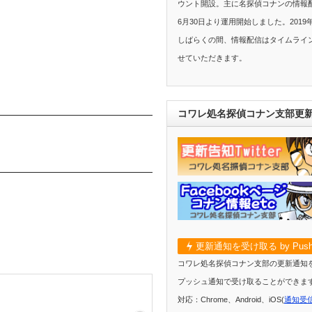
ウント開設。主に名探偵コナンの情報配
6月30日より運用開始しました。2019
しばらくの間、情報配信はタイムライ
せていただきます。
コワレ処名探偵コナン支部更
更新通知を受け取る by Push
コワレ処名探偵コナン支部の更新通知
プッシュ通知で受け取ることができま
対応：Chrome、Android、iOS(
通知受