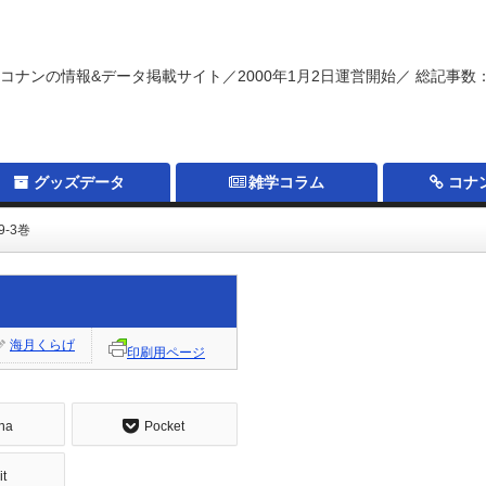
コナンの情報&データ掲載サイト／2000年1月2日運営開始／ 総記事数：
グッズデータ
雑学コラム
コナ
-3巻
海月くらげ
印刷用ページ
na
Pocket
it