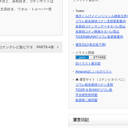
平次と、萩松好き。コナンサイトは
ラ、文具好き。ワタル・トルーパー世
Twitter
海月くらげメイン(ジャンル雑多注意)
コワレ処名探偵コナン支部更新案内
名探偵コナンサンデーネタバレ防止
名探偵コナン映画ネタバレ防止
TIGER&BUNNYコワレ処更新案内
運営日記(長文投下用)
コナンテレビ版ビデオ PART9-4巻
イラスト関係
旧イラスト展示室
Amazonほしいものリスト
運営サイト（コナンとタイバニ）
コワレ処名探偵コナン支部
TIGER & BUNNYコワレ処
平次研究所同盟
萩原研二病同盟
運営日記