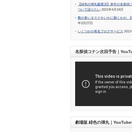
【緋色の弾丸鑑賞済】来年の名探偵
ついて語りたい
2021年4月16日
数が多いタスクをいかに捌くかが、
年3月27日
いくつかの有名ブログサービス
202
名探偵コナン次回予告｜YouT
劇場版 緋色の弾丸｜YouTub