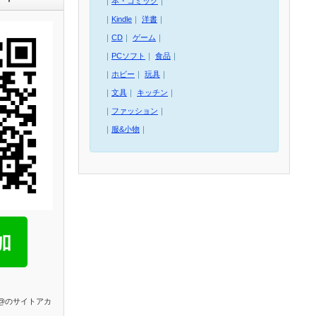
｜
本・コミック
｜
｜
Kindle
｜
洋書
｜
｜
CD
｜
ゲーム
｜
｜
PCソフト
｜
食品
｜
｜
ホビー
｜
玩具
｜
｜
文具
｜
キッチン
｜
｜
ファッション
｜
｜
服&小物
｜
E@のサイトアカ