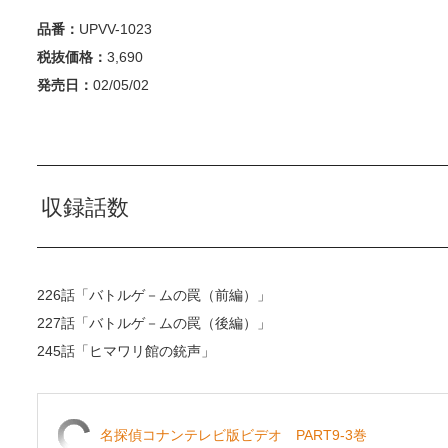
品番：
UPVV-1023
税抜価格：
3,690
発売日：
02/05/02
収録話数
226話「バトルゲ－ムの罠（前編）」
227話「バトルゲ－ムの罠（後編）」
245話「ヒマワリ館の銃声」
名探偵コナンテレビ版ビデオ PART9-3巻