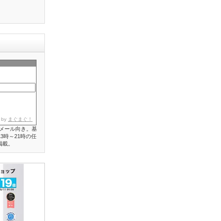
 by
まぐまぐ！
メール向き。基
3時～21時の任
掲載。