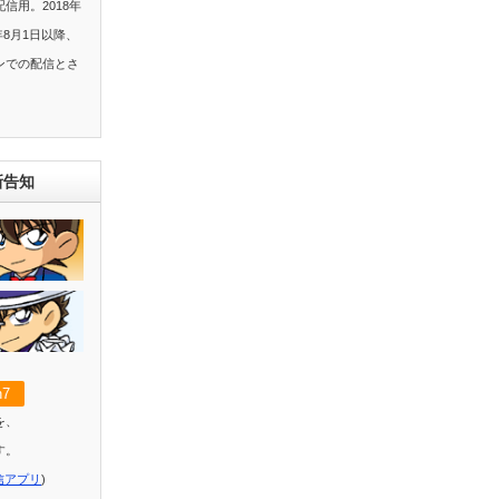
信用。2018年
年8月1日以降、
ンでの配信とさ
新告知
7
を、
す。
信アプリ
)