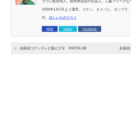
コワレ処管理人。群馬県在住の社会人。工藤フリークな
2000年1月2月より運営。コナン、タイバニ、ガンプ
代。
ほしいものリスト
WEB
Twitter
Facebook
名探偵コナンテレビ版ビデオ PART9-2巻
名探偵