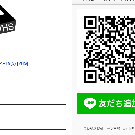
T9(3) [VHS]
「コワレ処名探偵コナン支部」のLIN