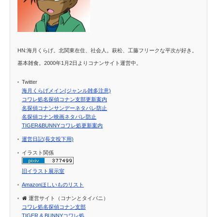
HN:海月くらげ。北関東在住、社会人。萩松、工藤フリークな平次が好き。
基本雑食。2000年1月2日よりコナンサイト運営中。
Twitter
海月くらげメイン(ジャンル雑多注意)
コワレ処名探偵コナン支部更新案内
名探偵コナンサンデーネタバレ防止
名探偵コナン映画ネタバレ防止
TIGER&BUNNYコワレ処更新案内
運営日記(長文投下用)
イラスト関係
旧イラスト展示室
Amazonほしいものリスト
運営サイト（コナンとタイバニ）
コワレ処名探偵コナン支部
TIGER & BUNNYコワレ処