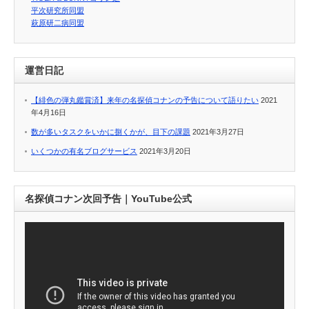
平次研究所同盟
萩原研二病同盟
運営日記
【緋色の弾丸鑑賞済】来年の名探偵コナンの予告について語りたい
2021
年4月16日
数が多いタスクをいかに捌くかが、目下の課題
2021年3月27日
いくつかの有名ブログサービス
2021年3月20日
名探偵コナン次回予告｜YouTube公式