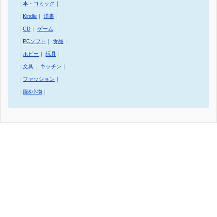
｜
本・コミック
｜
｜
Kindle
｜
洋書
｜
｜
CD
｜
ゲーム
｜
｜
PCソフト
｜
食品
｜
｜
ホビー
｜
玩具
｜
｜
文具
｜
キッチン
｜
｜
ファッション
｜
｜
服&小物
｜