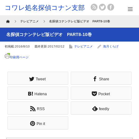
Home
テレビアニメ
名探偵コナンテレビ版ビデオ PART8-10巻
名探偵コナンテレビ版ビデオ PART8-10巻
初掲載:2016/8/10
最終更新:2017/02/12
テレビアニメ
海月くらげ
印刷用ページ
Tweet
Share
Hatena
Pocket
RSS
feedly
Pin it