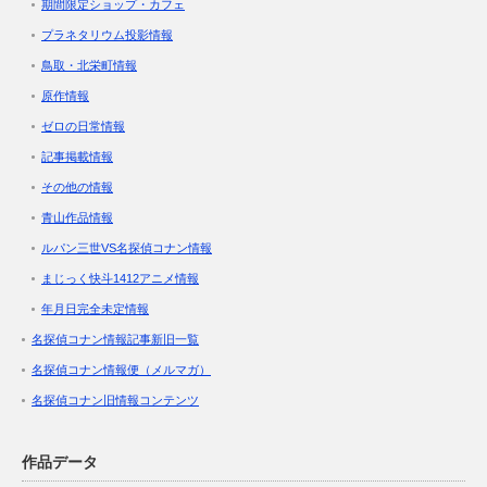
期間限定ショップ・カフェ
プラネタリウム投影情報
鳥取・北栄町情報
原作情報
ゼロの日常情報
記事掲載情報
その他の情報
青山作品情報
ルパン三世VS名探偵コナン情報
まじっく快斗1412アニメ情報
年月日完全未定情報
名探偵コナン情報記事新旧一覧
名探偵コナン情報便（メルマガ）
名探偵コナン旧情報コンテンツ
作品データ