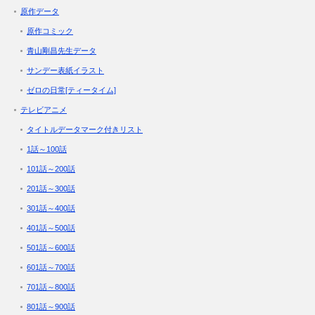
原作データ
原作コミック
青山剛昌先生データ
サンデー表紙イラスト
ゼロの日常[ティータイム]
テレビアニメ
タイトルデータマーク付きリスト
1話～100話
101話～200話
201話～300話
301話～400話
401話～500話
501話～600話
601話～700話
701話～800話
801話～900話