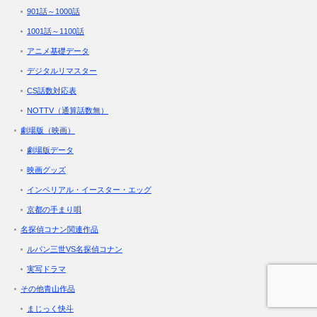
901話～1000話
1001話～1100話
アニメ基礎データ
デジタルリマスター
CS話数対応表
NOTTV（通算話数無）
劇場版（映画）
劇場版データ
映画グッズ
インペリアル・イースター・エッグ
京都の手まり唄
名探偵コナン関連作品
ルパン三世VS名探偵コナン
実写ドラマ
その他青山作品
まじっく快斗