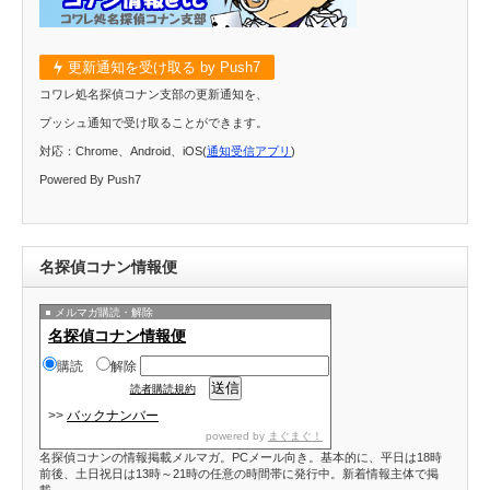
更新通知を受け取る by Push7
コワレ処名探偵コナン支部の更新通知を、
プッシュ通知で受け取ることができます。
対応：Chrome、Android、iOS(
通知受信アプリ
)
Powered By Push7
名探偵コナン情報便
メルマガ購読・解除
名探偵コナン情報便
購読
解除
読者購読規約
>>
バックナンバー
powered by
まぐまぐ！
名探偵コナンの情報掲載メルマガ。PCメール向き。基本的に、平日は18時
前後、土日祝日は13時～21時の任意の時間帯に発行中。新着情報主体で掲
載。