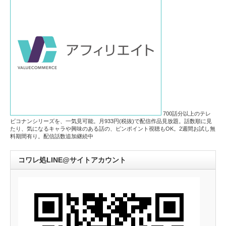
700話分以上のテレ
ビコナンシリーズを、一気見可能。月933円(税抜)で配信作品見放題。話数順に見
たり、気になるキャラや興味のある話の、ピンポイント視聴もOK。2週間お試し無
料期間有り。配信話数追加継続中
コワレ処LINE@サイトアカウント