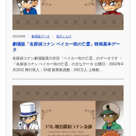
2016/8/8
劇場版データ
海月くらげ
劇場版「名探偵コナン ベイカー街の亡霊」映画基本デー
タ
名探偵コナン劇場版第六作目「ベイカー街の亡霊」のデータです ・
「名探偵コナン ベイカー街の亡霊」の主なデータ 公開日：2002年4
月20日 興行収入：33億 観客動員数：292万人 上映館…