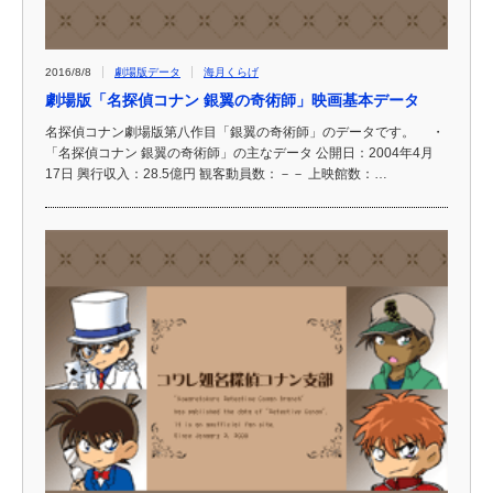
2016/8/8
劇場版データ
海月くらげ
劇場版「名探偵コナン 銀翼の奇術師」映画基本データ
名探偵コナン劇場版第八作目「銀翼の奇術師」のデータです。 ・
「名探偵コナン 銀翼の奇術師」の主なデータ 公開日：2004年4月
17日 興行収入：28.5億円 観客動員数：－－ 上映館数：…