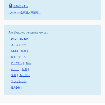
名探偵コナン
（Amazon全商品／最新順）
名探偵コナンAmazon各カテゴリ
｜
DVD
｜
Blu-ray
｜
｜
本・コミック
｜
｜
Kindle
｜
洋書
｜
｜
CD
｜
ゲーム
｜
｜
PCソフト
｜
食品
｜
｜
ホビー
｜
玩具
｜
｜
文具
｜
キッチン
｜
｜
ファッション
｜
｜
服&小物
｜