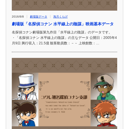
2016/8/8
劇場版データ
海月くらげ
劇場版「名探偵コナン 水平線上の陰謀」映画基本データ
名探偵コナン劇場版第九作目「水平線上の陰謀」のデータです。
・「名探偵コナン 水平線上の陰謀」の主なデータ 公開日：2005年4
月9日 興行収入：21.5億 観客動員数：－－ 上映館数：…