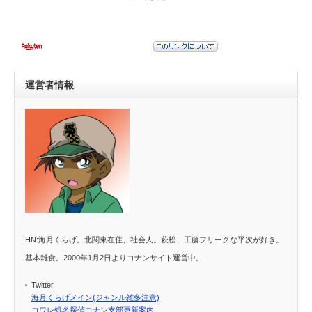
運営者情報
HN:海月くらげ。北関東在住、社会人。萩松、工藤フリークな平次が好き。
基本雑食。2000年1月2日よりコナンサイト運営中。
Twitter
海月くらげメイン(ジャンル雑多注意)
コワレ処名探偵コナン支部更新案内