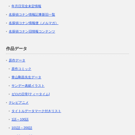
年月日完全未定情報
名探偵コナン情報記事新旧一覧
名探偵コナン情報便（メルマガ）
名探偵コナン旧情報コンテンツ
作品データ
原作データ
原作コミック
青山剛昌先生データ
サンデー表紙イラスト
ゼロの日常[ティータイム]
テレビアニメ
タイトルデータマーク付きリスト
1話～100話
101話～200話