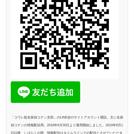
「コワレ処名探偵コナン支部」のLINE@のサイトアカウント開設。主に名探
偵コナンの情報配信用。2018年6月30日より運用開始しました。2019年8月1
日以降、しばらくの間、情報配信はタイムラインでの配信とさせていただき