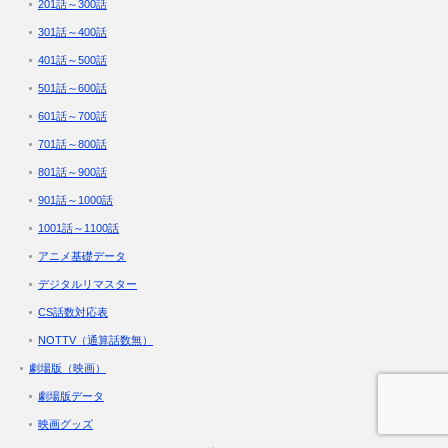
201話～300話
301話～400話
401話～500話
501話～600話
601話～700話
701話～800話
801話～900話
901話～1000話
1001話～1100話
アニメ基礎データ
デジタルリマスター
CS話数対応表
NOTTV（通算話数無）
劇場版（映画）
劇場版データ
映画グッズ