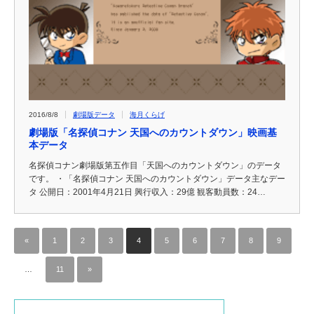
2016/8/8
劇場版データ
海月くらげ
劇場版「名探偵コナン 天国へのカウントダウン」映画基
本データ
名探偵コナン劇場版第五作目「天国へのカウントダウン」のデータ
です。 ・「名探偵コナン 天国へのカウントダウン」データ主なデー
タ 公開日：2001年4月21日 興行収入：29億 観客動員数：24…
«
1
2
3
4
5
6
7
8
9
…
11
»