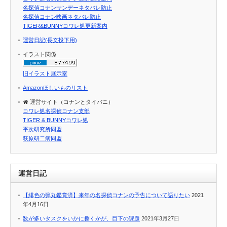
名探偵コナンサンデーネタバレ防止
名探偵コナン映画ネタバレ防止
TIGER&BUNNYコワレ処更新案内
運営日記(長文投下用)
イラスト関係
旧イラスト展示室
Amazonほしいものリスト
運営サイト（コナンとタイバニ）
コワレ処名探偵コナン支部
TIGER & BUNNYコワレ処
平次研究所同盟
萩原研二病同盟
運営日記
【緋色の弾丸鑑賞済】来年の名探偵コナンの予告について語りたい
2021
年4月16日
数が多いタスクをいかに捌くかが、目下の課題
2021年3月27日