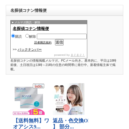
名探偵コナン情報便
メルマガ購読・解除
名探偵コナン情報便
購読
解除
読者購読規約
>>
バックナンバー
powered by
まぐまぐ！
名探偵コナンの情報掲載メルマガ。PCメール向き。基本的に、平日は18時
前後、土日祝日は13時～21時の任意の時間帯に発行中。新着情報主体で掲
載。