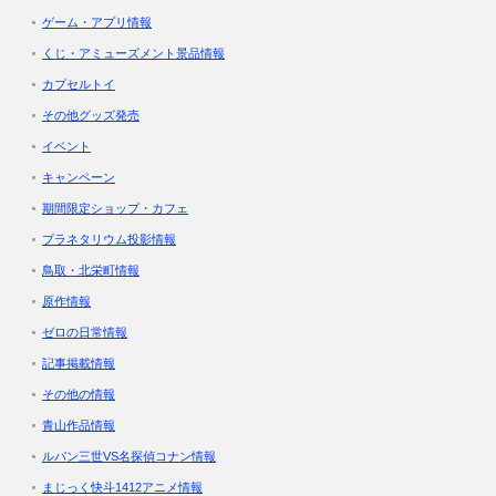
ゲーム・アプリ情報
くじ・アミューズメント景品情報
カプセルトイ
その他グッズ発売
イベント
キャンペーン
期間限定ショップ・カフェ
プラネタリウム投影情報
鳥取・北栄町情報
原作情報
ゼロの日常情報
記事掲載情報
その他の情報
青山作品情報
ルパン三世VS名探偵コナン情報
まじっく快斗1412アニメ情報