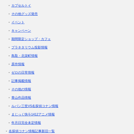
カプセルトイ
その他グッズ発売
イベント
キャンペーン
期間限定ショップ・カフェ
プラネタリウム投影情報
鳥取・北栄町情報
原作情報
ゼロの日常情報
記事掲載情報
その他の情報
青山作品情報
ルパン三世VS名探偵コナン情報
まじっく快斗1412アニメ情報
年月日完全未定情報
名探偵コナン情報記事新旧一覧