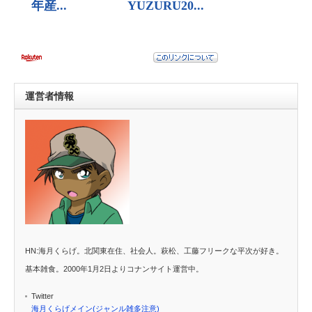
運営者情報
HN:海月くらげ。北関東在住、社会人。萩松、工藤フリークな平次が好き。
基本雑食。2000年1月2日よりコナンサイト運営中。
Twitter
海月くらげメイン(ジャンル雑多注意)