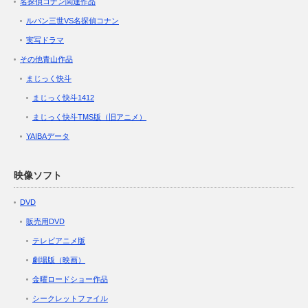
名探偵コナン関連作品
ルパン三世VS名探偵コナン
実写ドラマ
その他青山作品
まじっく快斗
まじっく快斗1412
まじっく快斗TMS版（旧アニメ）
YAIBAデータ
映像ソフト
DVD
販売用DVD
テレビアニメ版
劇場版（映画）
金曜ロードショー作品
シークレットファイル