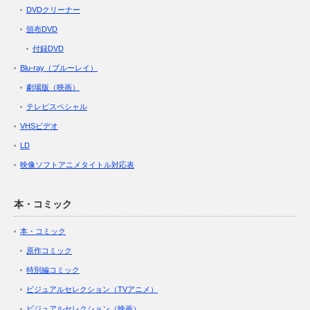
DVDクリーナー
頒布DVD
付録DVD
Blu-ray（ブルーレイ）
劇場版（映画）
テレビスペシャル
VHSビデオ
LD
映像ソフトアニメタイトル対応表
本・コミック
本・コミック
原作コミック
特別編コミック
ビジュアルセレクション（TVアニメ）
ビジュアルセレクション（映画）