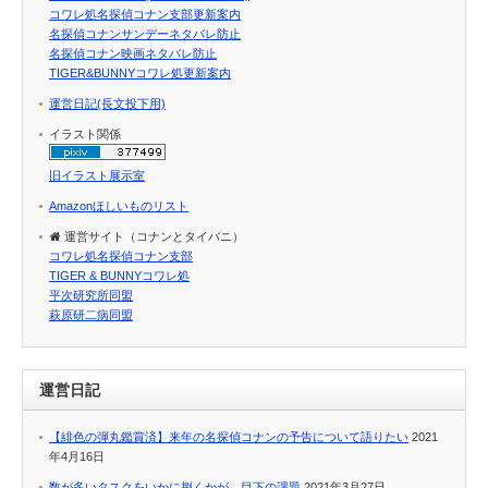
コワレ処名探偵コナン支部更新案内
名探偵コナンサンデーネタバレ防止
名探偵コナン映画ネタバレ防止
TIGER&BUNNYコワレ処更新案内
運営日記(長文投下用)
イラスト関係
旧イラスト展示室
Amazonほしいものリスト
運営サイト（コナンとタイバニ）
コワレ処名探偵コナン支部
TIGER & BUNNYコワレ処
平次研究所同盟
萩原研二病同盟
運営日記
【緋色の弾丸鑑賞済】来年の名探偵コナンの予告について語りたい
2021
年4月16日
数が多いタスクをいかに捌くかが、目下の課題
2021年3月27日