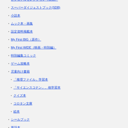
スーパーダイジェストブック(SDB)
小説本
ムック本・画集
設定資料掲載本
My First BIG（原作）
My First WIDE（映画・特別編）
特別編集コミック
ゲーム攻略本
児童向け書籍
「推理ファイル」学習本
「サイエンスコナン」、他学習本
クイズ本
コロタン文庫
絵本
シールブック
英語本