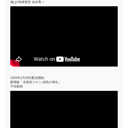
俺はFBI捜査官 赤井秀一
2020年2月28日配信開始
劇場版「名探偵コナン 緋色の弾丸」
予告動画