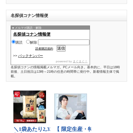
名探偵コナン情報便
メルマガ購読・解除
名探偵コナン情報便
購読
解除
読者購読規約
>>
バックナンバー
powered by
まぐまぐ！
名探偵コナンの情報掲載メルマガ。PCメール向き。基本的に、平日は18時
前後、土日祝日は13時～21時の任意の時間帯に発行中。新着情報主体で掲
載。