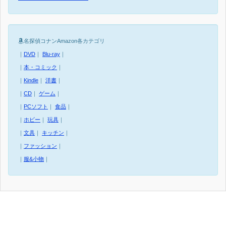
名探偵コナンAmazon各カテゴリ
｜
DVD
｜
Blu-ray
｜
｜
本・コミック
｜
｜
Kindle
｜
洋書
｜
｜
CD
｜
ゲーム
｜
｜
PCソフト
｜
食品
｜
｜
ホビー
｜
玩具
｜
｜
文具
｜
キッチン
｜
｜
ファッション
｜
｜
服&小物
｜