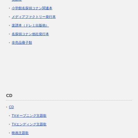
小学館名探偵コナン関連本
メディアファクトリー発行本
楽譜本（ドレミ出版他）
名探偵コナン他社発行本
非売品冊子類
CD
CD
TVオープニング主題歌
TVエンディング主題歌
映画主題歌