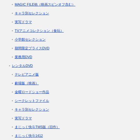
MAGIC FILE他（映画スピンオフ含む）
キャラ別セレクション
実写ドラマ
TVアニメコレクション（食玩）
小学館セレクション
期間限定プライスDVD
業務用DVD
レンタルDVD
テレビアニメ版
劇場版（映画）
金曜ロードショー作品
シークレットファイル
キャラ別セレクション
実写ドラマ
まじっく快斗TMS版（旧作）
まじっく快斗1412