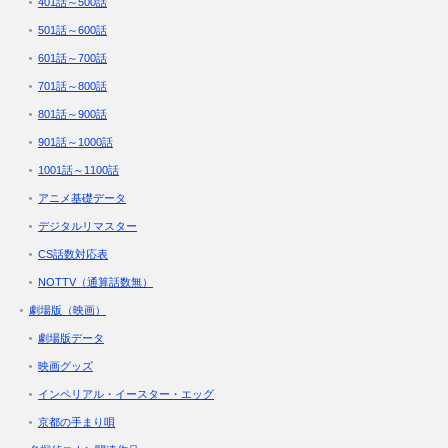
401話～500話
501話～600話
601話～700話
701話～800話
801話～900話
901話～1000話
1001話～1100話
アニメ基礎データ
デジタルリマスター
CS話数対応表
NOTTV（通算話数無）
劇場版（映画）
劇場版データ
映画グッズ
インペリアル・イースター・エッグ
京都の手まり唄