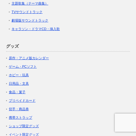
主題歌集（テーマ曲集）
TVサウンドトラック
劇場版サウンドトラック
キャラソン・ドラマCD・挿入歌
グッズ
原作・アニメ版カレンダー
ゲーム・PCソフト
ホビー・玩具
日用品・文具
食品・菓子
プリペイドカード
切手・商品券
携帯ストラップ
ショップ限定グッズ
イベント限定グッズ