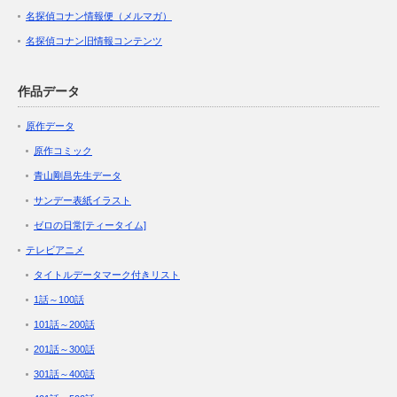
名探偵コナン情報便（メルマガ）
名探偵コナン旧情報コンテンツ
作品データ
原作データ
原作コミック
青山剛昌先生データ
サンデー表紙イラスト
ゼロの日常[ティータイム]
テレビアニメ
タイトルデータマーク付きリスト
1話～100話
101話～200話
201話～300話
301話～400話