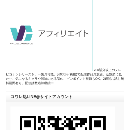
700話分以上のテレ
ビコナンシリーズを、一気見可能。月933円(税抜)で配信作品見放題。話数順に見
たり、気になるキャラや興味のある話の、ピンポイント視聴もOK。2週間お試し無
料期間有り。配信話数追加継続中
コワレ処LINE@サイトアカウント