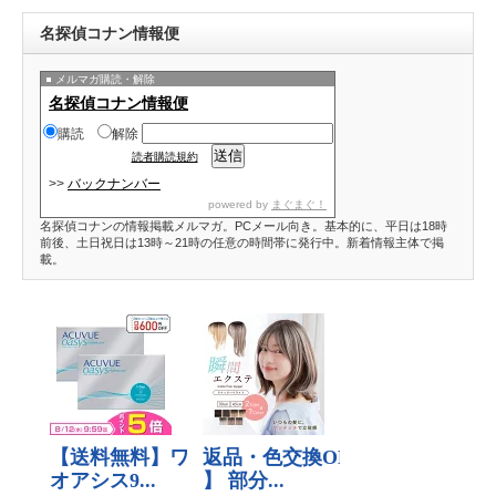
名探偵コナン情報便
メルマガ購読・解除
名探偵コナン情報便
購読
解除
読者購読規約
>>
バックナンバー
powered by
まぐまぐ！
名探偵コナンの情報掲載メルマガ。PCメール向き。基本的に、平日は18時
前後、土日祝日は13時～21時の任意の時間帯に発行中。新着情報主体で掲
載。