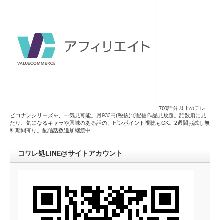
700話分以上のテレ
ビコナンシリーズを、一気見可能。月933円(税抜)で配信作品見放題。話数順に見
たり、気になるキャラや興味のある話の、ピンポイント視聴もOK。2週間お試し無
料期間有り。配信話数追加継続中
コワレ処LINE@サイトアカウント