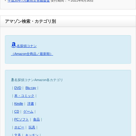
平成30年7月豪雨災害義援金
受付期間：～2021年6月30日
アマゾン検索・カテゴリ別
名探偵コナン
（Amazon全商品／最新順）
名探偵コナンAmazon各カテゴリ
｜
DVD
｜
Blu-ray
｜
｜
本・コミック
｜
｜
Kindle
｜
洋書
｜
｜
CD
｜
ゲーム
｜
｜
PCソフト
｜
食品
｜
｜
ホビー
｜
玩具
｜
｜
文具
｜
キッチン
｜