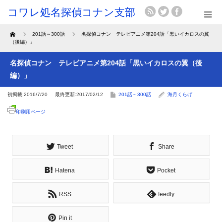
Home
201話～300話
名探偵コナン テレビアニメ第204話「黒いイカロスの翼
（後編）」
名探偵コナン テレビアニメ第204話「黒いイカロスの翼（後
編）」
初掲載:2016/7/20
最終更新:2017/02/12
201話～300話
海月くらげ
印刷用ページ
Tweet
Share
Hatena
Pocket
RSS
feedly
Pin it