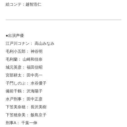
絵コンテ：越智浩仁
●出演声優
江戸川コナン： 高山みなみ
毛利小五郎： 神谷明
毛利蘭： 山崎和佳奈
城元英彦： 福田信昭
宮部耕太： 田中亮一
子門しのぶ： 水谷優子
備前千鶴： 沢海陽子
水戸刑事： 田中正彦
下笠美奈穂： 長沢美樹
下笠穂奈美： 飯島京子
刑事A： 千葉一伸