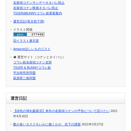
名探偵コナンサンデーネタバレ防止
名探偵コナン映画ネタバレ防止
TIGER&BUNNYコワレ処更新案内
運営日記(長文投下用)
イラスト関係
旧イラスト展示室
Amazonほしいものリスト
運営サイト（コナンとタイバニ）
コワレ処名探偵コナン支部
TIGER & BUNNYコワレ処
平次研究所同盟
萩原研二病同盟
運営日記
【緋色の弾丸鑑賞済】来年の名探偵コナンの予告について語りたい
2021
年4月16日
数が多いタスクをいかに捌くかが、目下の課題
2021年3月27日