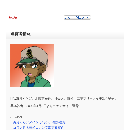
運営者情報
HN:海月くらげ。北関東在住、社会人。萩松、工藤フリークな平次が好き。
基本雑食。2000年1月2日よりコナンサイト運営中。
Twitter
海月くらげメイン(ジャンル雑多注意)
コワレ処名探偵コナン支部更新案内