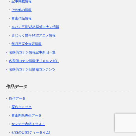
記事掲載情報
その他の情報
青山作品情報
ルパン三世VS名探偵コナン情報
まじっく快斗1412アニメ情報
年月日完全未定情報
名探偵コナン情報記事新旧一覧
名探偵コナン情報便（メルマガ）
名探偵コナン旧情報コンテンツ
作品データ
原作データ
原作コミック
青山剛昌先生データ
サンデー表紙イラスト
ゼロの日常[ティータイム]