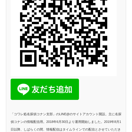
「コワレ処名探偵コナン支部」のLINE@のサイトアカウント開設。主に名探
偵コナンの情報配信用。2018年6月30日より運用開始しました。2019年8月1
日以降、しばらくの間、情報配信はタイムラインでの配信とさせていただき