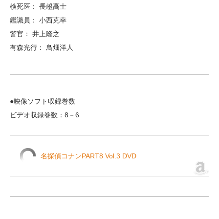
検死医： 長嶝高士
鑑識員： 小西克幸
警官： 井上隆之
有森光行： 鳥畑洋人
●映像ソフト収録巻数
ビデオ収録巻数：8－6
名探偵コナンPART8 Vol.3 DVD