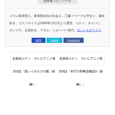
投稿者プロフィール
コワレ処管理人。群馬県在住の社会人。工藤フリークな平次と、萩松
好き。コナンサイトは2000年1月2月より運営。コナン、タイバニ、
ガンプラ、文具好き。ワタル・トルーパー世代。
ほしいものリスト
WEB
Twitter
Facebook
名探偵コナン テレビアニメ第
名探偵コナン テレビアニメ第
203話「黒いイカロスの翼（前
205話「本庁の刑事恋物語3（前
編）」
編）」