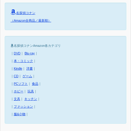
名探偵コナン
（Amazon全商品／最新順）
名探偵コナンAmazon各カテゴリ
｜
DVD
｜
Blu-ray
｜
｜
本・コミック
｜
｜
Kindle
｜
洋書
｜
｜
CD
｜
ゲーム
｜
｜
PCソフト
｜
食品
｜
｜
ホビー
｜
玩具
｜
｜
文具
｜
キッチン
｜
｜
ファッション
｜
｜
服&小物
｜