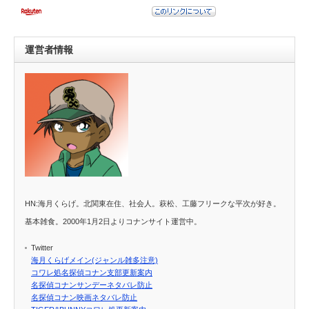
運営者情報
HN:海月くらげ。北関東在住、社会人。萩松、工藤フリークな平次が好き。
基本雑食。2000年1月2日よりコナンサイト運営中。
Twitter
海月くらげメイン(ジャンル雑多注意)
コワレ処名探偵コナン支部更新案内
名探偵コナンサンデーネタバレ防止
名探偵コナン映画ネタバレ防止