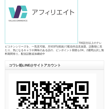
700話分以上のテレ
ビコナンシリーズを、一気見可能。月933円(税抜)で配信作品見放題。話数順に見
たり、気になるキャラや興味のある話の、ピンポイント視聴もOK。2週間お試し無
料期間有り。配信話数追加継続中
コワレ処LINE@サイトアカウント