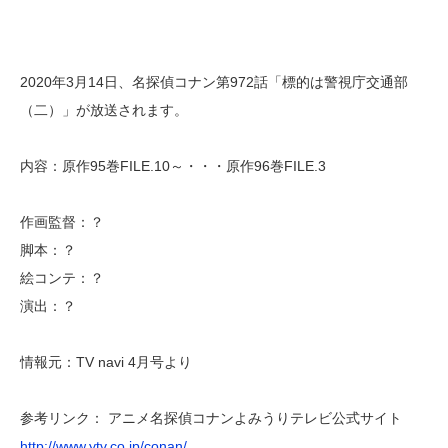
2020年3月14日、名探偵コナン第972話「標的は警視庁交通部
（二）」が放送されます。
内容：原作95巻FILE.10～・・・原作96巻FILE.3
作画監督：？
脚本：？
絵コンテ：？
演出：？
情報元：TV navi 4月号より
参考リンク： アニメ名探偵コナンよみうりテレビ公式サイト
http://www.ytv.co.jp/conan/