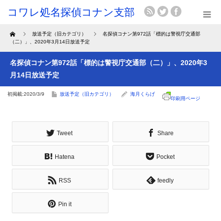
Home
放送予定（旧カテゴリ）
名探偵コナン第972話「標的は警視庁交通部
（二）」、2020年3月14日放送予定
名探偵コナン第972話「標的は警視庁交通部（二）」、2020年3
月14日放送予定
初掲載:2020/3/9
放送予定（旧カテゴリ）
海月くらげ
印刷用ページ
Tweet
Share
Hatena
Pocket
RSS
feedly
Pin it