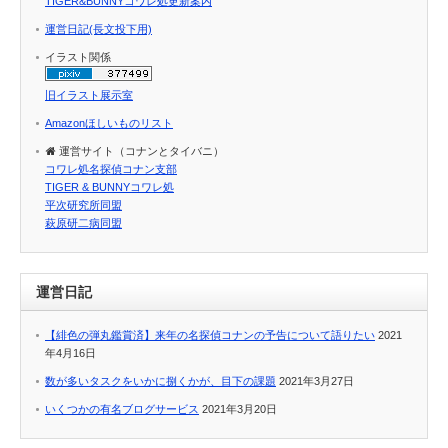
TIGER&BUNNYコワレ処更新案内
運営日記(長文投下用)
イラスト関係
旧イラスト展示室
Amazonほしいものリスト
運営サイト（コナンとタイバニ）
コワレ処名探偵コナン支部
TIGER & BUNNYコワレ処
平次研究所同盟
萩原研二病同盟
運営日記
【緋色の弾丸鑑賞済】来年の名探偵コナンの予告について語りたい
2021
年4月16日
数が多いタスクをいかに捌くかが、目下の課題
2021年3月27日
いくつかの有名ブログサービス
2021年3月20日