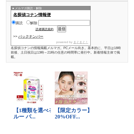
メルマガ購読・解除
名探偵コナン情報便
購読
解除
読者購読規約
>>
バックナンバー
powered by
まぐまぐ！
名探偵コナンの情報掲載メルマガ。PCメール向き。基本的に、平日は18時
前後、土日祝日は13時～21時の任意の時間帯に発行中。新着情報主体で掲
載。