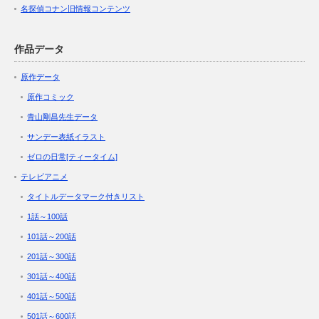
名探偵コナン旧情報コンテンツ
作品データ
原作データ
原作コミック
青山剛昌先生データ
サンデー表紙イラスト
ゼロの日常[ティータイム]
テレビアニメ
タイトルデータマーク付きリスト
1話～100話
101話～200話
201話～300話
301話～400話
401話～500話
501話～600話