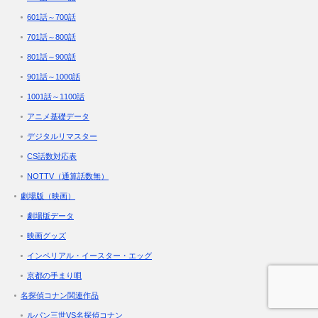
601話～700話
701話～800話
801話～900話
901話～1000話
1001話～1100話
アニメ基礎データ
デジタルリマスター
CS話数対応表
NOTTV（通算話数無）
劇場版（映画）
劇場版データ
映画グッズ
インペリアル・イースター・エッグ
京都の手まり唄
名探偵コナン関連作品
ルパン三世VS名探偵コナン