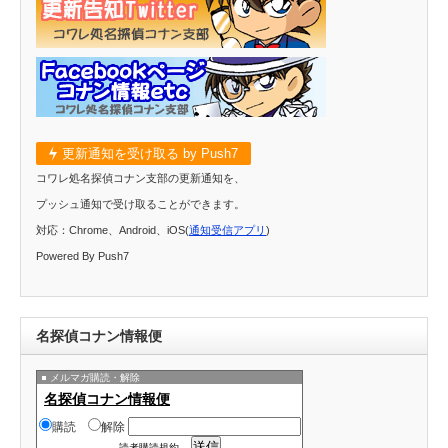
更新通知を受け取る by Push7
コワレ処名探偵コナン支部の更新通知を、
プッシュ通知で受け取ることができます。
対応：Chrome、Android、iOS(
通知受信アプリ
)
Powered By Push7
名探偵コナン情報便
メルマガ購読・解除
名探偵コナン情報便
購読
解除
読者購読規約