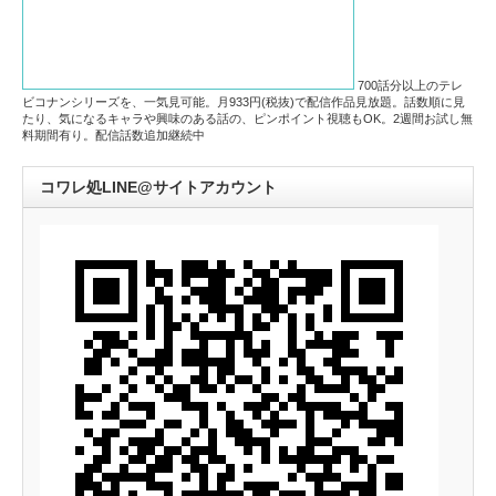
700話分以上のテレ
ビコナンシリーズを、一気見可能。月933円(税抜)で配信作品見放題。話数順に見
たり、気になるキャラや興味のある話の、ピンポイント視聴もOK。2週間お試し無
料期間有り。配信話数追加継続中
コワレ処LINE@サイトアカウント