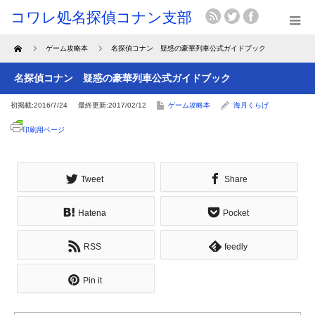
Home
ゲーム攻略本
名探偵コナン 疑惑の豪華列車公式ガイドブック
名探偵コナン 疑惑の豪華列車公式ガイドブック
初掲載:2016/7/24
最終更新:2017/02/12
ゲーム攻略本
海月くらげ
印刷用ページ
Tweet
Share
Hatena
Pocket
RSS
feedly
Pin it