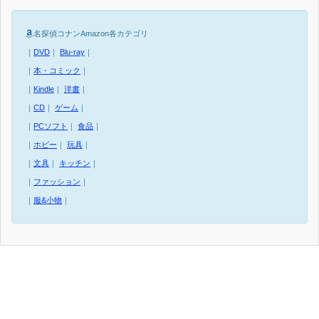
名探偵コナンAmazon各カテゴリ
｜
DVD
｜
Blu-ray
｜
｜
本・コミック
｜
｜
Kindle
｜
洋書
｜
｜
CD
｜
ゲーム
｜
｜
PCソフト
｜
食品
｜
｜
ホビー
｜
玩具
｜
｜
文具
｜
キッチン
｜
｜
ファッション
｜
｜
服&小物
｜