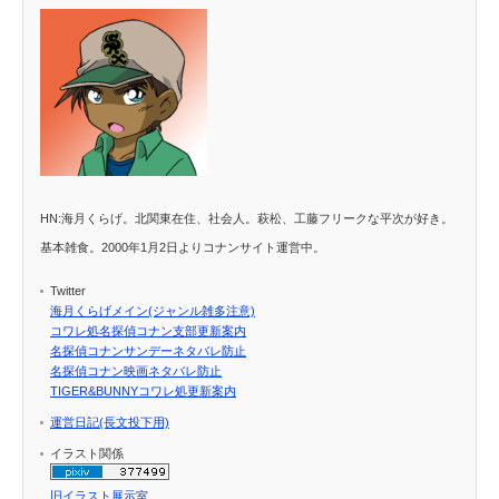
HN:海月くらげ。北関東在住、社会人。萩松、工藤フリークな平次が好き。
基本雑食。2000年1月2日よりコナンサイト運営中。
Twitter
海月くらげメイン(ジャンル雑多注意)
コワレ処名探偵コナン支部更新案内
名探偵コナンサンデーネタバレ防止
名探偵コナン映画ネタバレ防止
TIGER&BUNNYコワレ処更新案内
運営日記(長文投下用)
イラスト関係
旧イラスト展示室