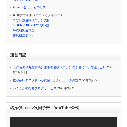
Amazonほしいものリスト
運営サイト（コナンとタイバニ）
コワレ処名探偵コナン支部
TIGER & BUNNYコワレ処
平次研究所同盟
萩原研二病同盟
運営日記
【緋色の弾丸鑑賞済】来年の名探偵コナンの予告について語りたい
2021
年4月16日
数が多いタスクをいかに捌くかが、目下の課題
2021年3月27日
いくつかの有名ブログサービス
2021年3月20日
名探偵コナン次回予告｜YouTube公式