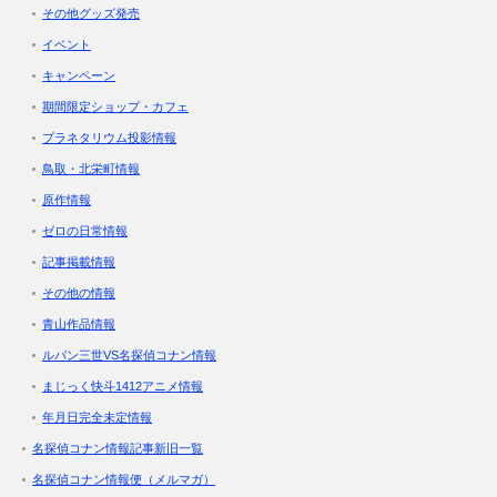
その他グッズ発売
イベント
キャンペーン
期間限定ショップ・カフェ
プラネタリウム投影情報
鳥取・北栄町情報
原作情報
ゼロの日常情報
記事掲載情報
その他の情報
青山作品情報
ルパン三世VS名探偵コナン情報
まじっく快斗1412アニメ情報
年月日完全未定情報
名探偵コナン情報記事新旧一覧
名探偵コナン情報便（メルマガ）