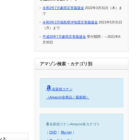
令和2年7月豪雨災害義援金
2022年3月31日（木）ま
で
令和3年2月福島県沖地震災害義援金
2021年5月31日
（月）まで
平成30年7月豪雨災害義援金
受付期間：～2021年6
月30日
アマゾン検索・カテゴリ別
名探偵コナン
（Amazon全商品／最新順）
名探偵コナンAmazon各カテゴリ
｜
DVD
｜
Blu-ray
｜
ント