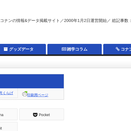
コナンの情報&データ掲載サイト／2000年1月2日運営開始／ 総記事数：
グッズデータ
雑学コラム
コナ
月くらげ
印刷用ページ
na
Pocket
it