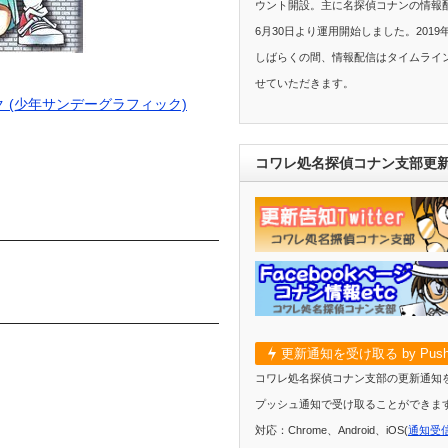
ウント開設。主に名探偵コナンの情報配
6月30日より運用開始しました。2019
しばらくの間、情報配信はタイムライ
せていただきます。
 (少年サンデーグラフィック)
コワレ処名探偵コナン支部更
更新通知を受け取る by Push
コワレ処名探偵コナン支部の更新通知
プッシュ通知で受け取ることができま
対応：Chrome、Android、iOS(
通知受