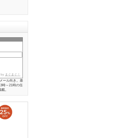
 by
まぐまぐ！
メール向き。基
3時～21時の任
掲載。