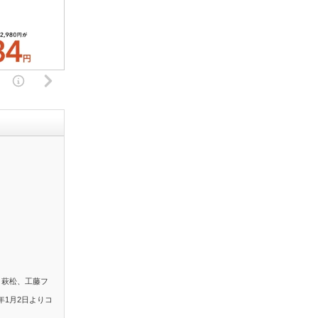
。萩松、工藤フ
年1月2日よりコ