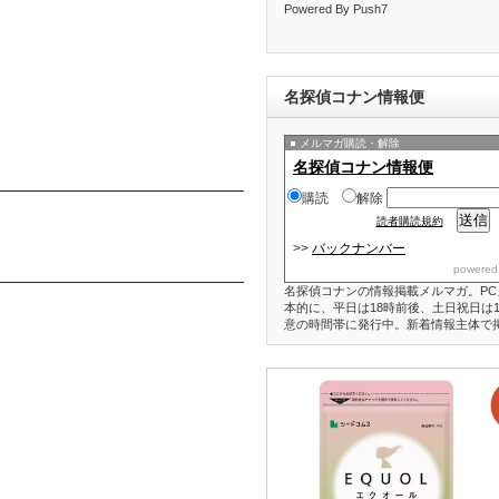
Powered By Push7
名探偵コナン情報便
メルマガ購読・解除
名探偵コナン情報便
購読
解除
読者購読規約
>>
バックナンバー
powered
名探偵コナンの情報掲載メルマガ。PC
本的に、平日は18時前後、土日祝日は1
意の時間帯に発行中。新着情報主体で