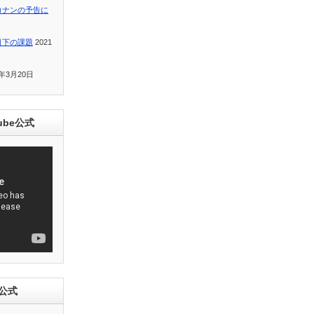
コナンの予告に
目下の課題
2021
1年3月20日
ube公式
e公式