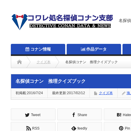
名探偵
コナン情報
作品データ
クイズ本
名探偵コナン 推理クイズブック
名探偵コナン 推理クイズブック
初掲載:2016/7/24
最終更新:2017/02/12
クイズ本
海
Tweet
Share
Hate
RSS
feedly
Pin 