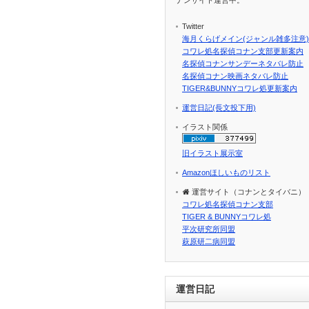
Twitter
海月くらげメイン(ジャンル雑多注意)
コワレ処名探偵コナン支部更新案内
名探偵コナンサンデーネタバレ防止
名探偵コナン映画ネタバレ防止
TIGER&BUNNYコワレ処更新案内
運営日記(長文投下用)
イラスト関係
旧イラスト展示室
Amazonほしいものリスト
運営サイト（コナンとタイバニ）
コワレ処名探偵コナン支部
TIGER & BUNNYコワレ処
平次研究所同盟
萩原研二病同盟
運営日記