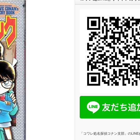
「コワレ処名探偵コナン支部」のLIN