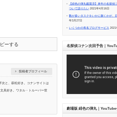
【緋色の弾丸鑑賞済】来年の名探偵
ついて語りたい
2021年4月16日
数が多いタスクをいかに捌くかが、
年3月27日
いくつかの有名ブログサービス
202
ピーする
名探偵コナン次回予告｜YouT
投稿者プロフィール
平次と、萩松好き。コナンサイトは
ラ、文具好き。ワタル・トルーパー世
劇場版 緋色の弾丸｜YouTub