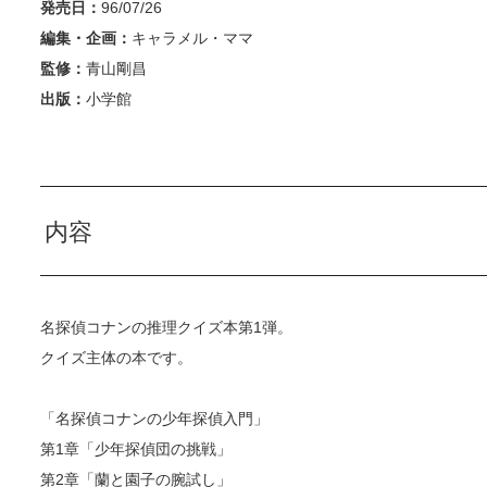
発売日：
96/07/26
編集・企画：
キャラメル・ママ
監修：
青山剛昌
出版：
小学館
内容
名探偵コナンの推理クイズ本第1弾。
クイズ主体の本です。
「名探偵コナンの少年探偵入門」
第1章「少年探偵団の挑戦」
第2章「蘭と園子の腕試し」