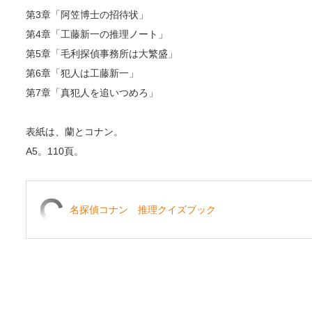
第3章「阿笠博士の招待状」
第4章「工藤新一の推理ノート」
第5章「毛利探偵事務所は大繁盛」
第6章「犯人は工藤新一」
第7章「真犯人を追いつめろ」
表紙は、蘭とコナン。
A5。110頁。
名探偵コナン 推理クイズブック