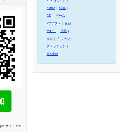
｜
本・コミック
｜
｜
Kindle
｜
洋書
｜
｜
CD
｜
ゲーム
｜
｜
PCソフト
｜
食品
｜
｜
ホビー
｜
玩具
｜
｜
文具
｜
キッチン
｜
｜
ファッション
｜
｜
服&小物
｜
E@のサイトアカ