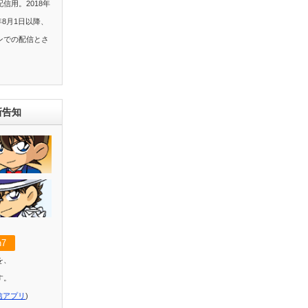
信用。2018年
年8月1日以降、
ンでの配信とさ
新告知
7
を、
す。
信アプリ
)