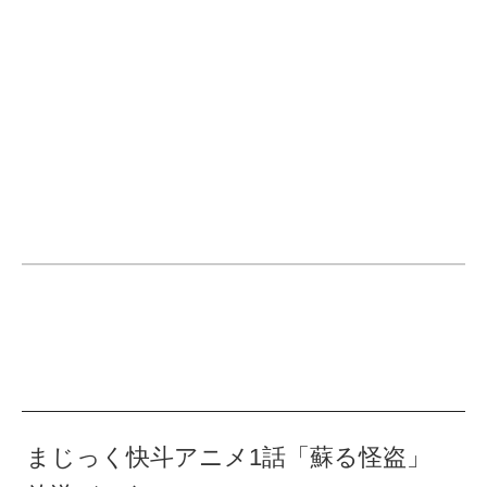
まじっく快斗アニメ1話「蘇る怪盗」