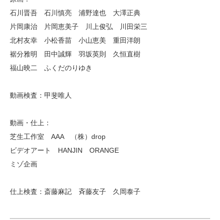
石川晋吾 石川慎亮 浦野達也 大澤正典
片岡康治 片岡恵美子 川上俊弘 川田栄三
北村友幸 小松香苗 小山恵美 重田洋朗
裾分雅明 田中誠輝 羽坂英則 久恒直樹
福山映二 ふくだのりゆき
動画検査：甲斐唯人
動画・仕上：
芝生工作室 AAA （株）drop
ビデオアート HANJIN ORANGE
ミゾ企画
仕上検査：斎藤麻記 斉藤友子 久岡泰子