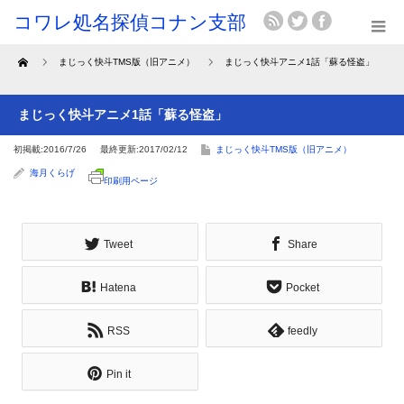
Home
まじっく快斗TMS版（旧アニメ）
まじっく快斗アニメ1話「蘇る怪盗」
まじっく快斗アニメ1話「蘇る怪盗」
初掲載:2016/7/26
最終更新:2017/02/12
まじっく快斗TMS版（旧アニメ）
海月くらげ
印刷用ページ
Tweet
Share
Hatena
Pocket
RSS
feedly
Pin it