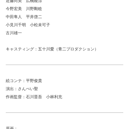
近藤尚美 広橋綾涼
今野宏美 川野剛稔
中田隼人 平井啓二
小見川千明 小松未可子
古川雄一
キャスティング：五十川愛（青二プロダクション）
絵コンテ：平野俊貴
演出：さんぺい聖
作画監督：石川晋吾 小林利充
原画：