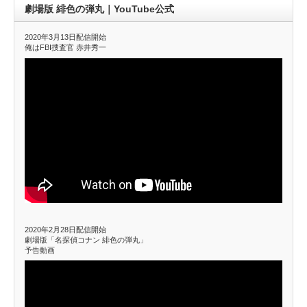
劇場版 緋色の弾丸｜YouTube公式
2020年3月13日配信開始
俺はFBI捜査官 赤井秀一
2020年2月28日配信開始
劇場版「名探偵コナン 緋色の弾丸」
予告動画