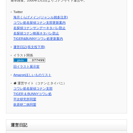
基本雑食。2000年1月2日よりコナンサイト運営中。
Twitter
海月くらげメイン(ジャンル雑多注意)
コワレ処名探偵コナン支部更新案内
名探偵コナンサンデーネタバレ防止
名探偵コナン映画ネタバレ防止
TIGER&BUNNYコワレ処更新案内
運営日記(長文投下用)
イラスト関係
旧イラスト展示室
Amazonほしいものリスト
運営サイト（コナンとタイバニ）
コワレ処名探偵コナン支部
TIGER & BUNNYコワレ処
平次研究所同盟
萩原研二病同盟
運営日記