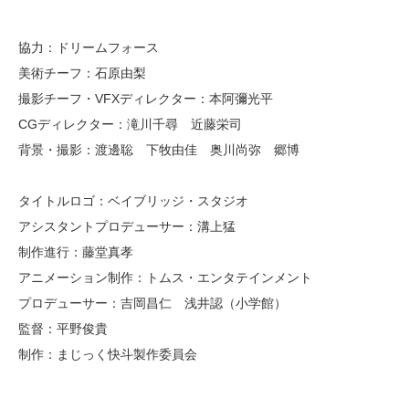
協力：ドリームフォース
美術チーフ：石原由梨
撮影チーフ・VFXディレクター：本阿彌光平
CGディレクター：滝川千尋 近藤栄司
背景・撮影：渡邊聡 下牧由佳 奥川尚弥 郷博
タイトルロゴ：ベイブリッジ・スタジオ
アシスタントプロデューサー：溝上猛
制作進行：藤堂真孝
アニメーション制作：トムス・エンタテインメント
プロデューサー：吉岡昌仁 浅井認（小学館）
監督：平野俊貴
制作：まじっく快斗製作委員会