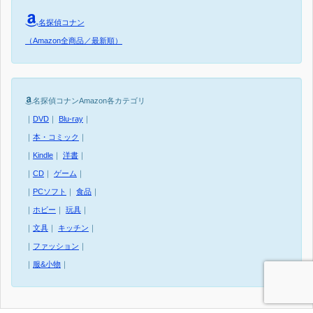
名探偵コナン
（Amazon全商品／最新順）
名探偵コナンAmazon各カテゴリ
｜
DVD
｜
Blu-ray
｜
｜
本・コミック
｜
｜
Kindle
｜
洋書
｜
｜
CD
｜
ゲーム
｜
｜
PCソフト
｜
食品
｜
｜
ホビー
｜
玩具
｜
｜
文具
｜
キッチン
｜
｜
ファッション
｜
｜
服&小物
｜