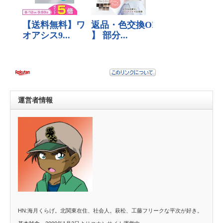
運営者情報
HN:海月くらげ。北関東在住、社会人。萩松、工藤フリークな平次が好き。