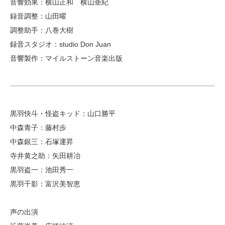
音響効果：横山正和 横山亜紀
録音調整：山田曜
調整助手：八巻大樹
録音スタジオ：studio Don Juan
音響製作：マイルストーン音楽出版
黒羽快斗・怪盗キッド：山口勝平
中森青子：藤村歩
中森銀三：石塚運昇
寺井黄之助：矢田耕冶
黒羽盗一：池田秀一
黒羽千影：富沢美智恵
声の出演