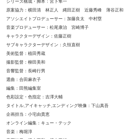
シリーズ構成・脚本：宮下隼一
原案協力：横田清 林正人 縄田正樹 近藤秀峰 薄谷正和
アソシエイトプロデューサー：加藤良太 中村塁
音楽プロデューサー：松尾康治 宮崎博子
キャラクターデザイン：佐藤正樹
サブキャラクターデザイン：久恒直樹
美術監督：植田秀蔵
撮影監督：柳田美和
音響監督：長崎行男
選曲：合田麻衣子
編集：田熊編集室
色彩設定・色指定：吉澤大輔
タイトル,アイキャッチ,エンディング映像：下山真吾
企画担当：小宅由貴恵
オンライン編集：キュー・テック
音楽：梅堀淳