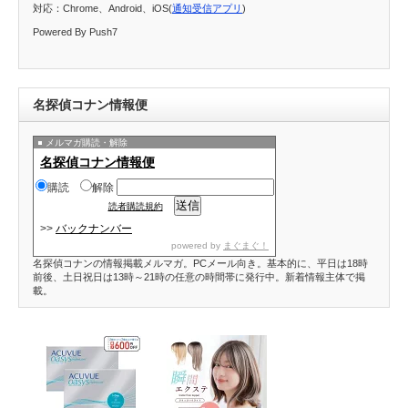
対応：Chrome、Android、iOS(
通知受信アプリ
)
Powered By Push7
名探偵コナン情報便
メルマガ購読・解除
名探偵コナン情報便
購読
解除
読者購読規約
>>
バックナンバー
powered by
まぐまぐ！
名探偵コナンの情報掲載メルマガ。PCメール向き。基本的に、平日は18時
前後、土日祝日は13時～21時の任意の時間帯に発行中。新着情報主体で掲
載。