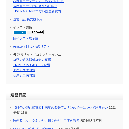
名探偵コナンサンデーネタバレ防止
名探偵コナン映画ネタバレ防止
TIGER&BUNNYコワレ処更新案内
運営日記(長文投下用)
イラスト関係
旧イラスト展示室
Amazonほしいものリスト
運営サイト（コナンとタイバニ）
コワレ処名探偵コナン支部
TIGER & BUNNYコワレ処
平次研究所同盟
萩原研二病同盟
運営日記
【緋色の弾丸鑑賞済】来年の名探偵コナンの予告について語りたい
2021
年4月16日
数が多いタスクをいかに捌くかが、目下の課題
2021年3月27日
いくつかの有名ブログサービス
2021年3月20日