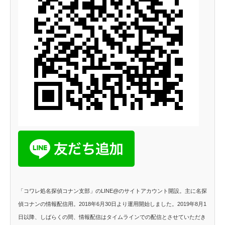
「コワレ処名探偵コナン支部」のLINE@のサイトアカウント開設。主に名探
偵コナンの情報配信用。2018年6月30日より運用開始しました。2019年8月1
日以降、しばらくの間、情報配信はタイムラインでの配信とさせていただき