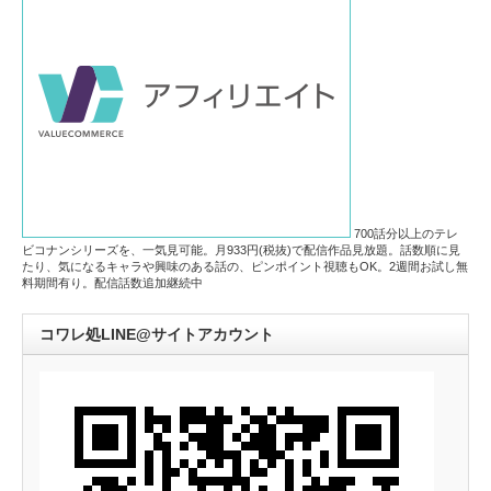
700話分以上のテレ
ビコナンシリーズを、一気見可能。月933円(税抜)で配信作品見放題。話数順に見
たり、気になるキャラや興味のある話の、ピンポイント視聴もOK。2週間お試し無
料期間有り。配信話数追加継続中
コワレ処LINE@サイトアカウント