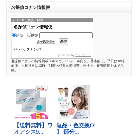
名探偵コナン情報便
メルマガ購読・解除
名探偵コナン情報便
購読
解除
読者購読規約
>>
バックナンバー
powered by
まぐまぐ！
名探偵コナンの情報掲載メルマガ。PCメール向き。基本的に、平日は18時
前後、土日祝日は13時～21時の任意の時間帯に発行中。新着情報主体で掲
載。