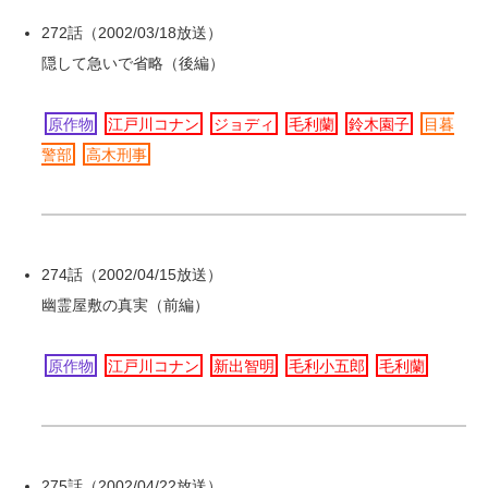
272話（2002/03/18放送）
隠して急いで省略（後編）
原作物
江戸川コナン
ジョディ
毛利蘭
鈴木園子
目暮
警部
高木刑事
274話（2002/04/15放送）
幽霊屋敷の真実（前編）
原作物
江戸川コナン
新出智明
毛利小五郎
毛利蘭
275話（2002/04/22放送）