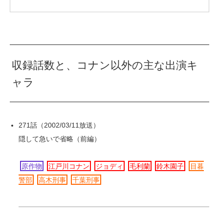
収録話数と、コナン以外の主な出演キ
ャラ
271話（2002/03/11放送）
隠して急いで省略（前編）
原作物
江戸川コナン
ジョディ
毛利蘭
鈴木園子
目暮
警部
高木刑事
千葉刑事