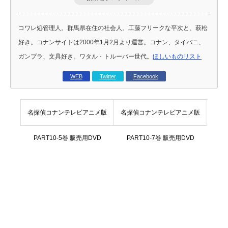
コワレ処管理人。群馬県在住の社会人。工藤フリークな平次と、萩松
好き。コナンサイトは2000年1月2月より運営。コナン、タイバニ、
ガンプラ、文具好き。ワタル・トルーパー世代。
ほしいものリスト
WEB
Twitter
Facebook
名探偵コナンテレビアニメ版
名探偵コナンテレビアニメ版
PART10-5巻 販売用DVD
PART10-7巻 販売用DVD