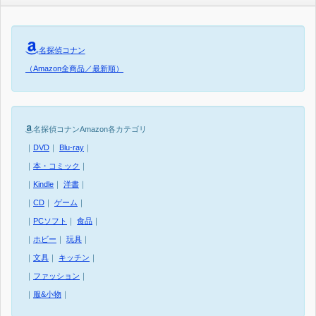
名探偵コナン
（Amazon全商品／最新順）
名探偵コナンAmazon各カテゴリ
｜
DVD
｜
Blu-ray
｜
｜
本・コミック
｜
｜
Kindle
｜
洋書
｜
｜
CD
｜
ゲーム
｜
｜
PCソフト
｜
食品
｜
｜
ホビー
｜
玩具
｜
｜
文具
｜
キッチン
｜
｜
ファッション
｜
｜
服&小物
｜