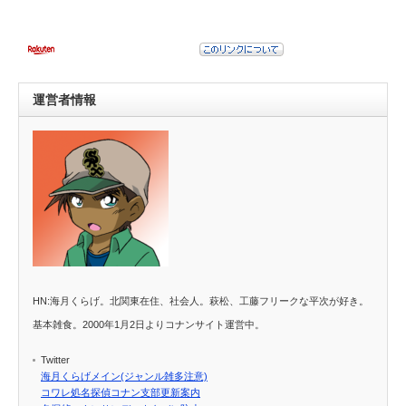
運営者情報
HN:海月くらげ。北関東在住、社会人。萩松、工藤フリークな平次が好き。
基本雑食。2000年1月2日よりコナンサイト運営中。
Twitter
海月くらげメイン(ジャンル雑多注意)
コワレ処名探偵コナン支部更新案内