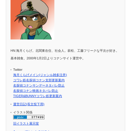
HN:海月くらげ。北関東在住、社会人。萩松、工藤フリークな平次が好き。
基本雑食。2000年1月2日よりコナンサイト運営中。
Twitter
海月くらげメイン(ジャンル雑多注意)
コワレ処名探偵コナン支部更新案内
名探偵コナンサンデーネタバレ防止
名探偵コナン映画ネタバレ防止
TIGER&BUNNYコワレ処更新案内
運営日記(長文投下用)
イラスト関係
旧イラスト展示室