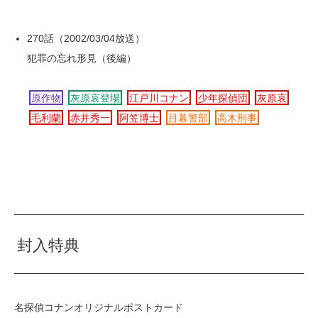
270話（2002/03/04放送）
犯罪の忘れ形見（後編）
原作物
灰原哀登場
江戸川コナン
少年探偵団
灰原哀
毛利蘭
赤井秀一
阿笠博士
目暮警部
高木刑事
封入特典
名探偵コナンオリジナルポストカード