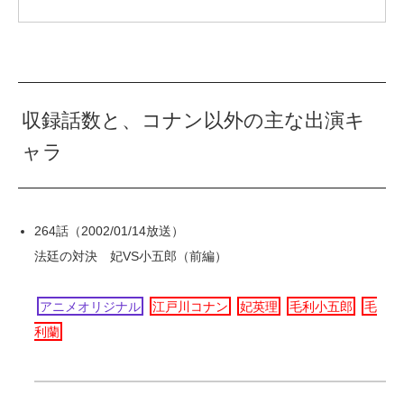
収録話数と、コナン以外の主な出演キ
ャラ
264話（2002/01/14放送）
法廷の対決 妃VS小五郎（前編）
アニメオリジナル
江戸川コナン
妃英理
毛利小五郎
毛
利蘭