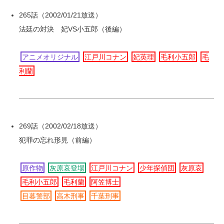
265話（2002/01/21放送）
法廷の対決 妃VS小五郎（後編）
アニメオリジナル
江戸川コナン
妃英理
毛利小五郎
毛
利蘭
269話（2002/02/18放送）
犯罪の忘れ形見（前編）
原作物
灰原哀登場
江戸川コナン
少年探偵団
灰原哀
毛利小五郎
毛利蘭
阿笠博士
目暮警部
高木刑事
千葉刑事