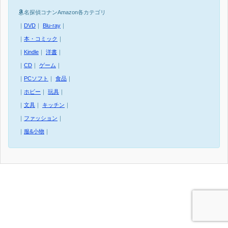
名探偵コナンAmazon各カテゴリ
｜
DVD
｜
Blu-ray
｜
｜
本・コミック
｜
｜
Kindle
｜
洋書
｜
｜
CD
｜
ゲーム
｜
｜
PCソフト
｜
食品
｜
｜
ホビー
｜
玩具
｜
｜
文具
｜
キッチン
｜
｜
ファッション
｜
｜
服&小物
｜