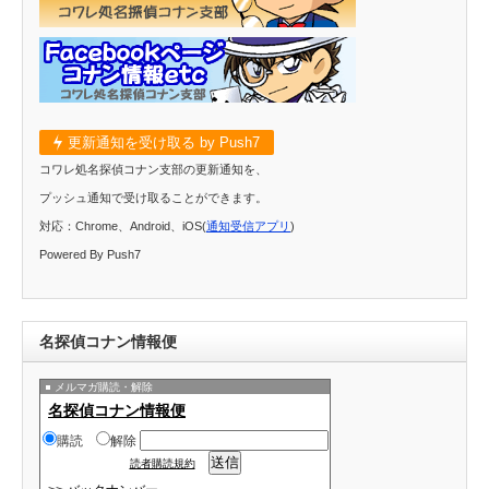
更新通知を受け取る by Push7
コワレ処名探偵コナン支部の更新通知を、
プッシュ通知で受け取ることができます。
対応：Chrome、Android、iOS(
通知受信アプリ
)
Powered By Push7
名探偵コナン情報便
メルマガ購読・解除
名探偵コナン情報便
購読
解除
読者購読規約