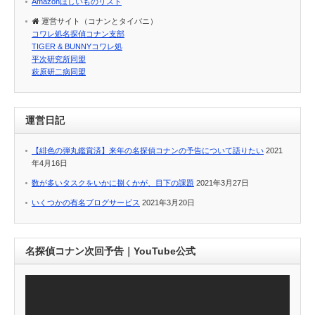
Amazonほしいものリスト
運営サイト（コナンとタイバニ）
コワレ処名探偵コナン支部
TIGER & BUNNYコワレ処
平次研究所同盟
萩原研二病同盟
運営日記
【緋色の弾丸鑑賞済】来年の名探偵コナンの予告について語りたい
2021
年4月16日
数が多いタスクをいかに捌くかが、目下の課題
2021年3月27日
いくつかの有名ブログサービス
2021年3月20日
名探偵コナン次回予告｜YouTube公式