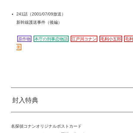
241話（2001/07/09放送）
新幹線護送事件（後編）
原作物
本庁の刑事恋物語
江戸川コナン
毛利小五郎
毛
美
封入特典
名探偵コナンオリジナルポストカード