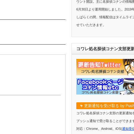
ウント開設。主に名探偵コナンの情報配
6月30日より運用開始しました。2019
しばらくの間、情報配信はタイムライ
せていただきます。
コワレ処名探偵コナン支部更
更新通知を受け取る by Push
コワレ処名探偵コナン支部の更新通知
プッシュ通知で受け取ることができま
対応：Chrome、Android、iOS(
通知受