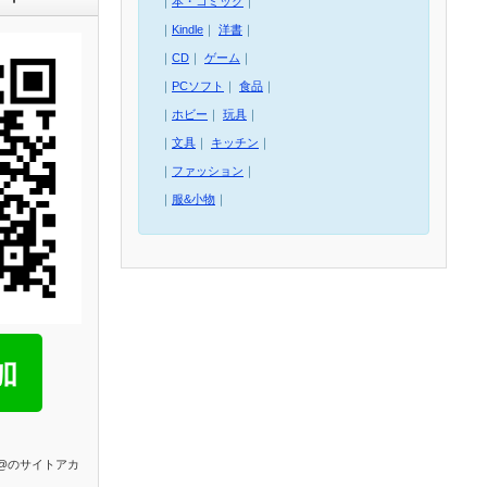
｜
本・コミック
｜
｜
Kindle
｜
洋書
｜
｜
CD
｜
ゲーム
｜
｜
PCソフト
｜
食品
｜
｜
ホビー
｜
玩具
｜
｜
文具
｜
キッチン
｜
｜
ファッション
｜
｜
服&小物
｜
E@のサイトアカ