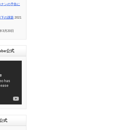
コナンの予告に
目下の課題
2021
1年3月20日
ube公式
e公式