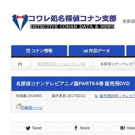
名探偵
コナン情報
作品データ
販売用DVD｜テレビアニメ版
名探偵コナンテレビアニ
名探偵コナンテレビアニメ版PART9-6巻 販売用DVD
初掲載:2016/8/1
最終更新:2017/02/12
販売用DVD｜テレビ
印刷用ページ
Tweet
Share
Hate