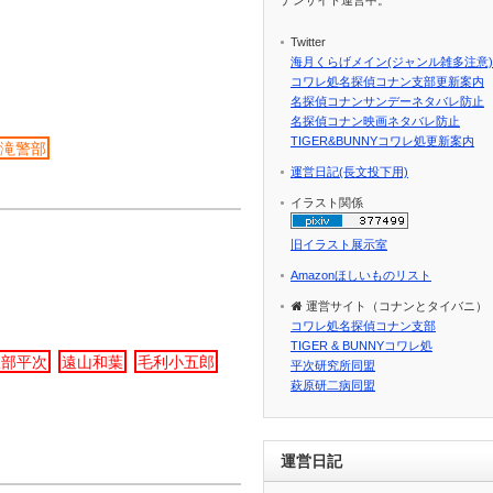
Twitter
海月くらげメイン(ジャンル雑多注意)
コワレ処名探偵コナン支部更新案内
名探偵コナンサンデーネタバレ防止
名探偵コナン映画ネタバレ防止
TIGER&BUNNYコワレ処更新案内
大滝警部
運営日記(長文投下用)
イラスト関係
旧イラスト展示室
Amazonほしいものリスト
運営サイト（コナンとタイバニ）
コワレ処名探偵コナン支部
TIGER & BUNNYコワレ処
服部平次
遠山和葉
毛利小五郎
平次研究所同盟
萩原研二病同盟
運営日記