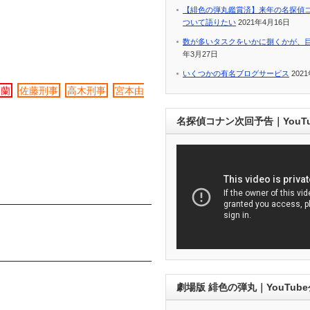
【緋色の弾丸鑑賞済】来年の名探偵
ついて語りたい
2021年4月16日
数が多いタスクをいかに捌くかが、
年3月27日
いくつかの有名ブログサービス
202
利蘭
佐藤刑事
高木刑事
宮本由
名探偵コナン次回予告｜YouT
劇場版 緋色の弾丸｜YouTub