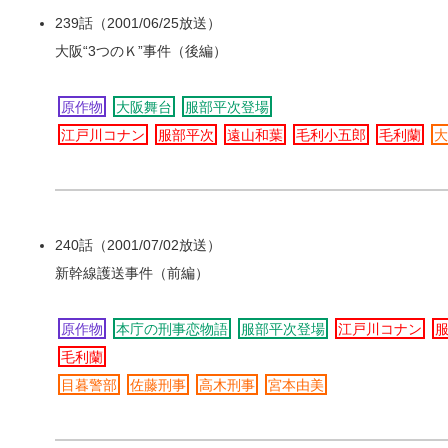
239話（2001/06/25放送）
大阪“3つのＫ”事件（後編）
原作物
大阪舞台
服部平次登場
江戸川コナン
服部平次
遠山和葉
毛利小五郎
毛利蘭
240話（2001/07/02放送）
新幹線護送事件（前編）
原作物
本庁の刑事恋物語
服部平次登場
江戸川コナン
毛利蘭
目暮警部
佐藤刑事
高木刑事
宮本由美