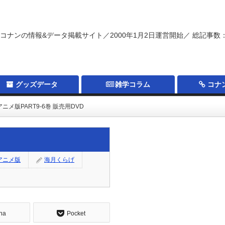
コナンの情報&データ掲載サイト／2000年1月2日運営開始／ 総記事数：
グッズデータ
雑学コラム
コナ
メ版PART9-6巻 販売用DVD
アニメ版
海月くらげ
na
Pocket