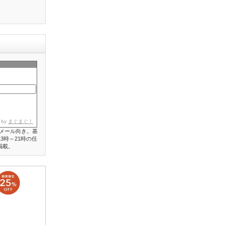
 by
まぐまぐ！
メール向き。基
3時～21時の任
掲載。