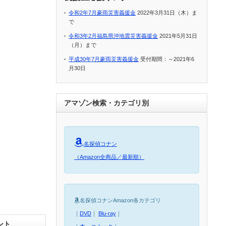
令和2年7月豪雨災害義援金
2022年3月31日（木）ま
で
令和3年2月福島県沖地震災害義援金
2021年5月31日
（月）まで
平成30年7月豪雨災害義援金
受付期間：～2021年6
月30日
アマゾン検索・カテゴリ別
名探偵コナン
（Amazon全商品／最新順）
名探偵コナンAmazon各カテゴリ
｜
DVD
｜
Blu-ray
｜
ント