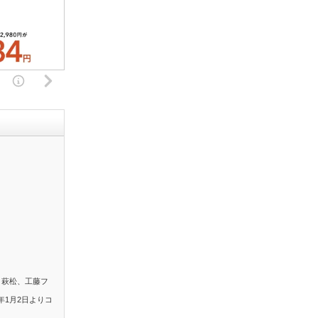
。萩松、工藤フ
年1月2日よりコ