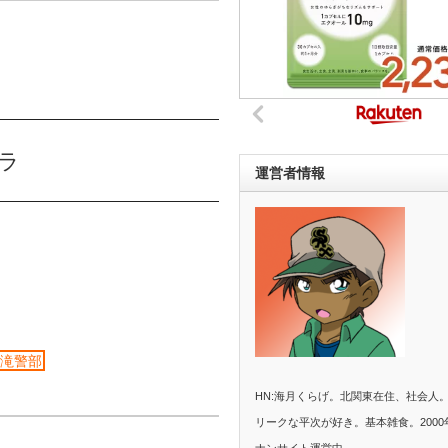
ラ
運営者情報
大滝警部
HN:海月くらげ。北関東在住、社会人
リークな平次が好き。基本雑食。2000
ナンサイト運営中。