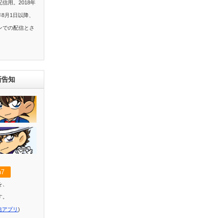
信用。2018年
年8月1日以降、
ンでの配信とさ
新告知
7
を、
す。
信アプリ
)