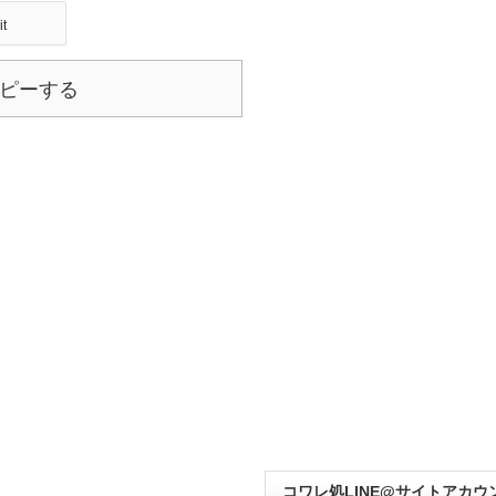
it
ピーする
コワレ処LINE@サイトアカウ