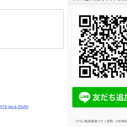
 Vol.6 [DVD]
「コワレ処名探偵コナン支部」のLIN