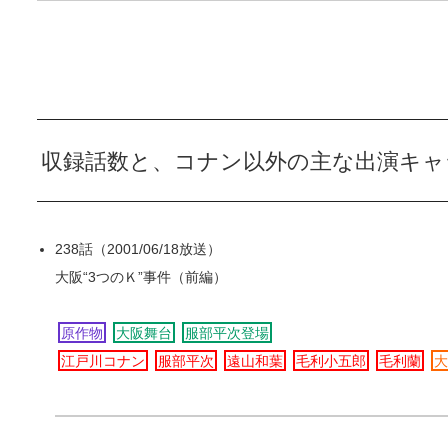
収録話数と、コナン以外の主な出演キャ
238話（2001/06/18放送）
大阪“3つのＫ”事件（前編）
原作物
大阪舞台
服部平次登場
江戸川コナン
服部平次
遠山和葉
毛利小五郎
毛利蘭