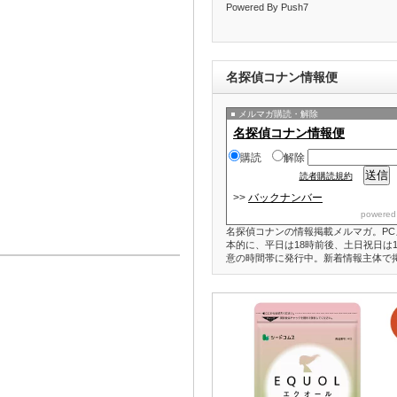
Powered By Push7
名探偵コナン情報便
メルマガ購読・解除
名探偵コナン情報便
購読
解除
読者購読規約
>>
バックナンバー
powered
名探偵コナンの情報掲載メルマガ。PC
本的に、平日は18時前後、土日祝日は1
意の時間帯に発行中。新着情報主体で