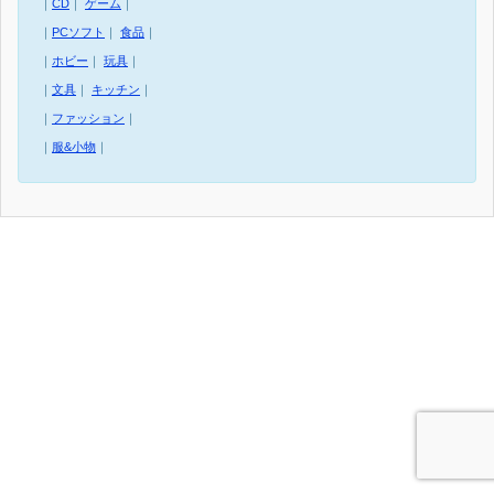
｜
CD
｜
ゲーム
｜
｜
PCソフト
｜
食品
｜
｜
ホビー
｜
玩具
｜
｜
文具
｜
キッチン
｜
｜
ファッション
｜
｜
服&小物
｜