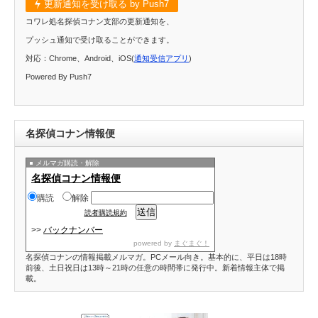
更新通知を受け取る by Push7
コワレ処名探偵コナン支部の更新通知を、
プッシュ通知で受け取ることができます。
対応：Chrome、Android、iOS(
通知受信アプリ
)
Powered By Push7
名探偵コナン情報便
メルマガ購読・解除
名探偵コナン情報便
購読
解除
読者購読規約
>>
バックナンバー
powered by
まぐまぐ！
名探偵コナンの情報掲載メルマガ。PCメール向き。基本的に、平日は18時
前後、土日祝日は13時～21時の任意の時間帯に発行中。新着情報主体で掲
載。