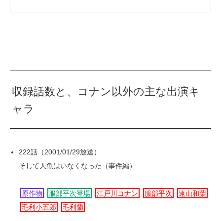
収録話数と、コナン以外の主な出演キ
ャラ
222話（2001/01/29放送）
そして人魚はいなくなった（事件編）
原作物
服部平次登場
江戸川コナン
服部平次
遠山和葉
毛利小五郎
毛利蘭