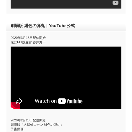
劇場版 緋色の弾丸｜YouTube公式
2020年3月13日配信開始
俺はFBI捜査官 赤井秀一
2020年2月28日配信開始
劇場版「名探偵コナン 緋色の弾丸」
予告動画