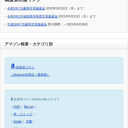
令和2年7月豪雨災害義援金
2022年3月31日（木）まで
令和3年2月福島県沖地震災害義援金
2021年5月31日（月）まで
平成30年7月豪雨災害義援金
受付期間：～2021年6月30日
アマゾン検索・カテゴリ別
名探偵コナン
（Amazon全商品／最新順）
名探偵コナンAmazon各カテゴリ
｜
DVD
｜
Blu-ray
｜
｜
本・コミック
｜
｜
Kindle
｜
洋書
｜