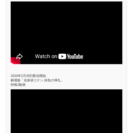
2020年2月28日配信開始
劇場版「名探偵コナン 緋色の弾丸」
特報2動画