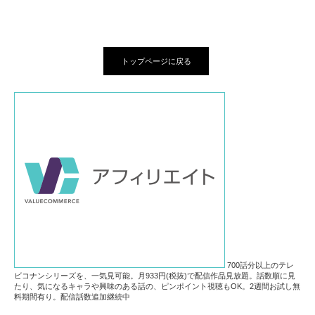
トップページに戻る
700話分以上のテレ
ビコナンシリーズを、一気見可能。月933円(税抜)で配信作品見放題。話数順に見
たり、気になるキャラや興味のある話の、ピンポイント視聴もOK。2週間お試し無
料期間有り。配信話数追加継続中