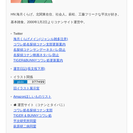
HN:海月くらげ。北関東在住、社会人。萩松、工藤フリークな平次が好き。
基本雑食。2000年1月2日よりコナンサイト運営中。
Twitter
海月くらげメイン(ジャンル雑多注意)
コワレ処名探偵コナン支部更新案内
名探偵コナンサンデーネタバレ防止
名探偵コナン映画ネタバレ防止
TIGER&BUNNYコワレ処更新案内
運営日記(長文投下用)
イラスト関係
旧イラスト展示室
Amazonほしいものリスト
運営サイト（コナンとタイバニ）
コワレ処名探偵コナン支部
TIGER & BUNNYコワレ処
平次研究所同盟
萩原研二病同盟