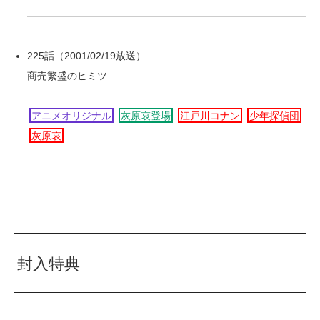
225話（2001/02/19放送）
商売繁盛のヒミツ
アニメオリジナル
灰原哀登場
江戸川コナン
少年探偵団
灰原哀
封入特典