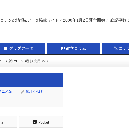
コナンの情報&データ掲載サイト／2000年1月2日運営開始／ 総記事数：
グッズデータ
雑学コラム
コナ
メ版PART8-3巻 販売用DVD
アニメ版
海月くらげ
na
Pocket