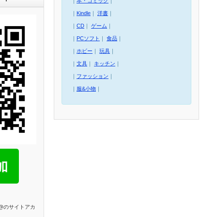
｜
本・コミック
｜
｜
Kindle
｜
洋書
｜
｜
CD
｜
ゲーム
｜
｜
PCソフト
｜
食品
｜
｜
ホビー
｜
玩具
｜
｜
文具
｜
キッチン
｜
｜
ファッション
｜
｜
服&小物
｜
E@のサイトアカ