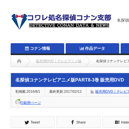
名探偵
コナン情報
作品データ
販売用DVD｜テレビアニメ版
名探偵コナンテレビアニ
名探偵コナンテレビアニメ版PART8-3巻 販売用DVD
初掲載:2016/8/1
最終更新:2017/02/12
販売用DVD｜テレビ
印刷用ページ
Tweet
Share
Hate