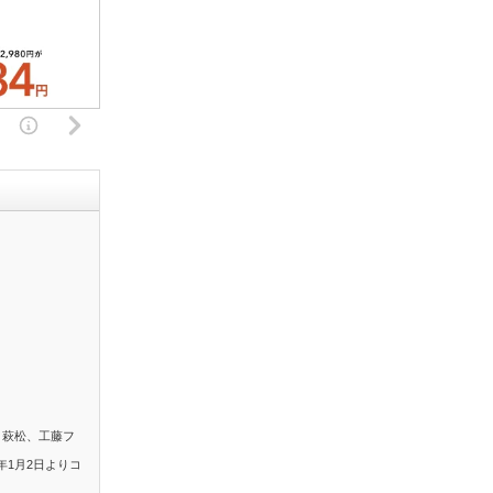
。萩松、工藤フ
年1月2日よりコ