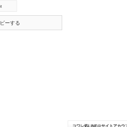
it
ピーする
コワレ処LINE@サイトアカウ