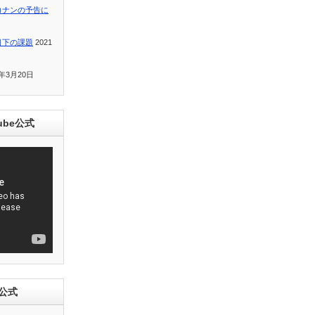
コナンの予告に
目下の課題
2021
1年3月20日
ube公式
e公式