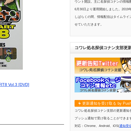
ウント開設。主に名探偵コナンの情報配
6月30日より運用開始しました。2019
しばらくの間、情報配信はタイムライ
せていただきます。
コワレ処名探偵コナン支部更
 Vol.3 [DVD]
更新通知を受け取る by Push
コワレ処名探偵コナン支部の更新通知
プッシュ通知で受け取ることができま
対応：Chrome、Android、iOS(
通知受