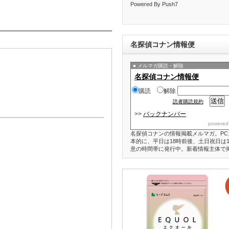
Powered By Push7
名探偵コナン情報便
メルマガ購読・解除
名探偵コナン情報便
購読
解除
読者購読規約
>>
バックナンバー
powered
名探偵コナンの情報掲載メルマガ。PC
本的に、平日は18時前後、土日祝日は1
意の時間帯に発行中。新着情報主体で