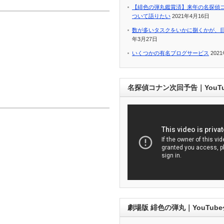
【緋色の弾丸鑑賞済】来年の名探偵
ついて語りたい
2021年4月16日
数が多いタスクをいかに捌くかが、
年3月27日
いくつかの有名ブログサービス
202
名探偵コナン次回予告｜YouT
劇場版 緋色の弾丸｜YouTub