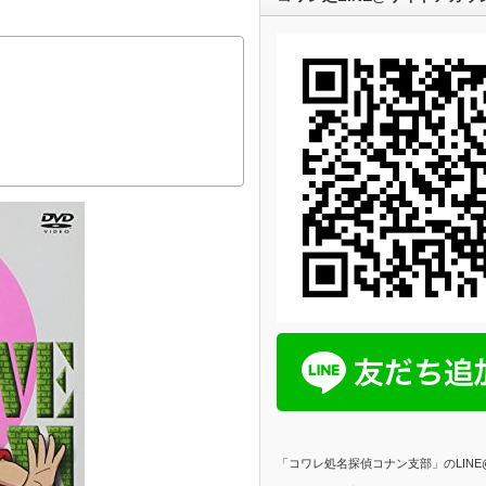
「コワレ処名探偵コナン支部」のLIN