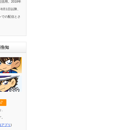
信用。2018年
年8月1日以降、
ンでの配信とさ
新告知
7
を、
す。
信アプリ
)