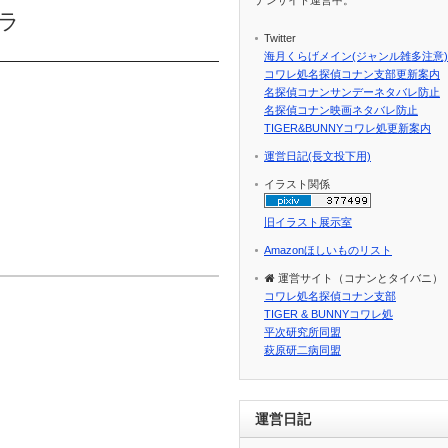
ラ
Twitter
海月くらげメイン(ジャンル雑多注意)
コワレ処名探偵コナン支部更新案内
名探偵コナンサンデーネタバレ防止
名探偵コナン映画ネタバレ防止
TIGER&BUNNYコワレ処更新案内
運営日記(長文投下用)
イラスト関係
旧イラスト展示室
Amazonほしいものリスト
運営サイト（コナンとタイバニ）
コワレ処名探偵コナン支部
TIGER & BUNNYコワレ処
平次研究所同盟
萩原研二病同盟
運営日記