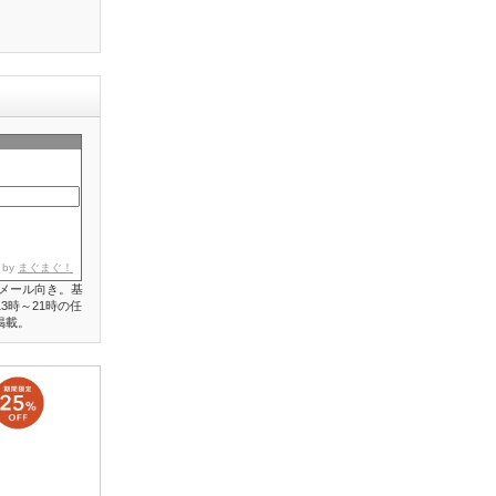
 by
まぐまぐ！
メール向き。基
3時～21時の任
掲載。