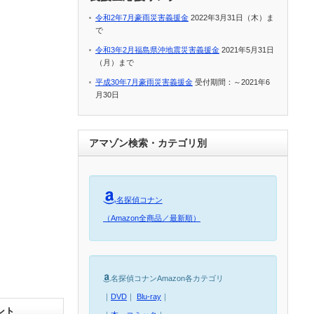
令和2年7月豪雨災害義援金
2022年3月31日（木）ま
で
令和3年2月福島県沖地震災害義援金
2021年5月31日
（月）まで
平成30年7月豪雨災害義援金
受付期間：～2021年6
月30日
アマゾン検索・カテゴリ別
名探偵コナン
（Amazon全商品／最新順）
名探偵コナンAmazon各カテゴリ
｜
DVD
｜
Blu-ray
｜
ント