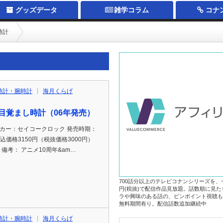
グッズデータ
雑学コラム
コナ
時計
時計・腕時計
海月くらげ
目覚まし時計（06年発売）
ーカー：セイコークロック 発売時期：
 税込価格3150円（税抜価格3000円）
 備考： アニメ10周年&am…
700話分以上のテレビコナンシリーズを、
円(税抜)で配信作品見放題。話数順に見
ラや興味のある話の、ピンポイント視聴も
無料期間有り。配信話数追加継続中
時計・腕時計
海月くらげ