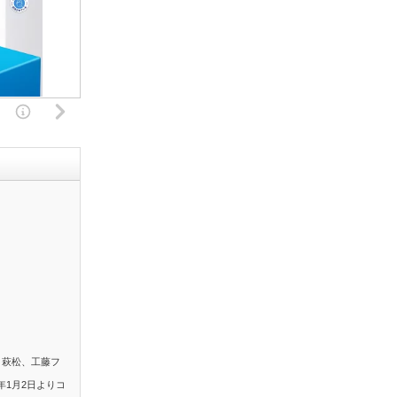
。萩松、工藤フ
年1月2日よりコ