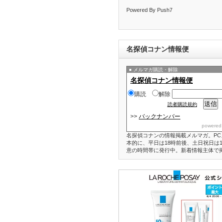
Powered By Push7
名探偵コナン情報便
メルマガ購読・解除
名探偵コナン情報便
購読
解除
読者購読規約
>>
バックナンバー
powered
名探偵コナンの情報掲載メルマガ。PC
本的に、平日は18時前後、土日祝日は1
意の時間帯に発行中。新着情報主体で