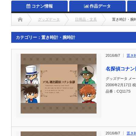
コナン情報
作品データ
グッズデータ
日用品・文具
置き時計・腕
カテゴリー：置き時計・腕時計
2016/8/7
置き
名探偵コナン
グッズデータ メ
2006年2月17日
品番：CQ117S
2016/8/7
置き