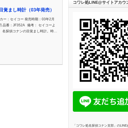
コワレ処LINE@サイトアカウ
目覚まし時計（03年発売）
カー：セイコー 発売時期：03年2月
0円 品番：JF352A 備考： セイコーよ
、名探偵コナンの目覚まし時計。時…
「コワレ処名探偵コナン支部」のLIN