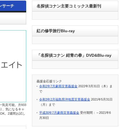
ンサーチ
名探偵コナン主要コミックス最新刊
紅の修学旅行Blu-ray
「名探偵コナン 紺青の拳」DVD&Blu-ray
義援金応援リンク
令和2年7月豪雨災害義援金
2022年3月31日（木）ま
で
令和3年2月福島県沖地震災害義援金
2021年5月31日
（月）まで
一気見可能。月933
たり、気になるキャ
平成30年7月豪雨災害義援金
受付期間：～2021年6
OK。2週間お試し
月30日