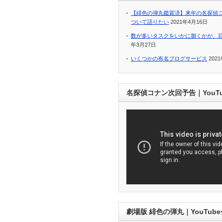
【緋色の弾丸鑑賞済】来年の名探偵
ついて語りたい
2021年4月16日
数が多いタスクをいかに捌くかが、
年3月27日
いくつかの有名ブログサービス
202
名探偵コナン次回予告｜YouT
劇場版 緋色の弾丸｜YouTub