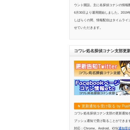
ウント開設。主に名探偵コナンの情報配
6月30日より運用開始しました。2019
しばらくの間、情報配信はタイムライ
せていただきます。
コワレ処名探偵コナン支部更
更新通知を受け取る by Push
コワレ処名探偵コナン支部の更新通知
プッシュ通知で受け取ることができま
対応：Chrome、Android、iOS(
通知受