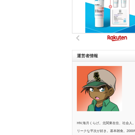
運営者情報
HN:海月くらげ。北関東在住、社会人
リークな平次が好き。基本雑食。2000