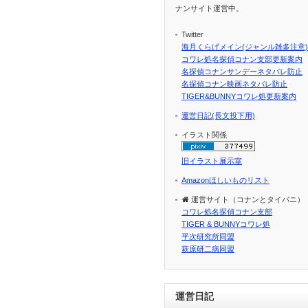
ナンサイト運営中。
Twitter
海月くらげメイン(ジャンル雑多注意)
コワレ処名探偵コナン支部更新案内
名探偵コナンサンデーネタバレ防止
名探偵コナン映画ネタバレ防止
TIGER&BUNNYコワレ処更新案内
運営日記(長文投下用)
イラスト関係
旧イラスト展示室
Amazonほしいものリスト
運営サイト（コナンとタイバニ）
コワレ処名探偵コナン支部
TIGER & BUNNYコワレ処
平次研究所同盟
萩原研二病同盟
運営日記