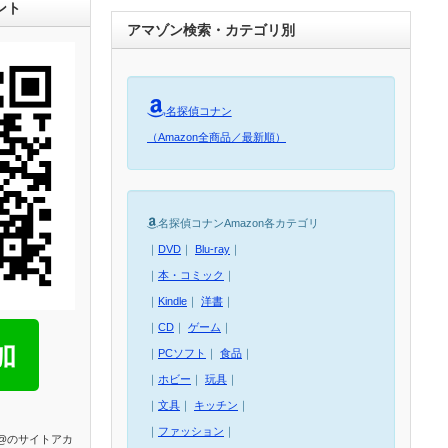
ント
アマゾン検索・カテゴリ別
名探偵コナン
（Amazon全商品／最新順）
名探偵コナンAmazon各カテゴリ
｜
DVD
｜
Blu-ray
｜
｜
本・コミック
｜
｜
Kindle
｜
洋書
｜
｜
CD
｜
ゲーム
｜
｜
PCソフト
｜
食品
｜
｜
ホビー
｜
玩具
｜
｜
文具
｜
キッチン
｜
｜
ファッション
｜
E@のサイトアカ