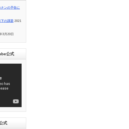
コナンの予告に
目下の課題
2021
1年3月20日
ube公式
e公式