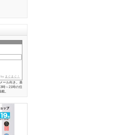
 by
まぐまぐ！
メール向き。基
3時～21時の任
掲載。