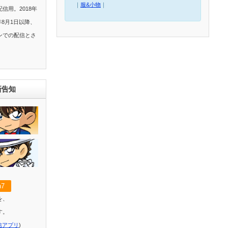
｜
服&小物
｜
信用。2018年
年8月1日以降、
ンでの配信とさ
新告知
7
を、
す。
信アプリ
)