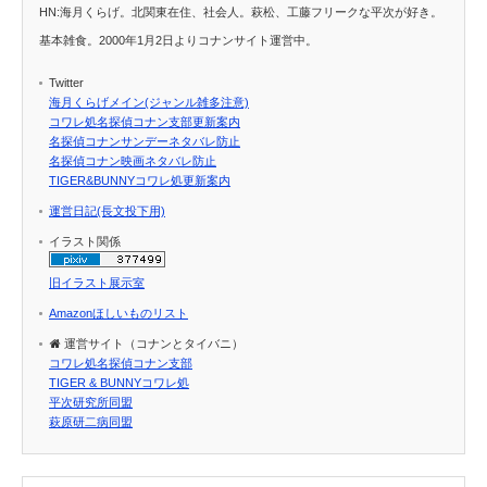
HN:海月くらげ。北関東在住、社会人。萩松、工藤フリークな平次が好き。
基本雑食。2000年1月2日よりコナンサイト運営中。
Twitter
海月くらげメイン(ジャンル雑多注意)
コワレ処名探偵コナン支部更新案内
名探偵コナンサンデーネタバレ防止
名探偵コナン映画ネタバレ防止
TIGER&BUNNYコワレ処更新案内
運営日記(長文投下用)
イラスト関係
旧イラスト展示室
Amazonほしいものリスト
運営サイト（コナンとタイバニ）
コワレ処名探偵コナン支部
TIGER & BUNNYコワレ処
平次研究所同盟
萩原研二病同盟