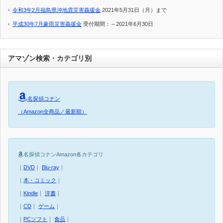
令和3年2月福島県沖地震災害義援金
2021年5月31日（月）まで
平成30年7月豪雨災害義援金
受付期間：～2021年6月30日
アマゾン検索・カテゴリ別
名探偵コナン
（Amazon全商品／最新順）
名探偵コナンAmazon各カテゴリ
｜
DVD
｜
Blu-ray
｜
｜
本・コミック
｜
｜
Kindle
｜
洋書
｜
｜
CD
｜
ゲーム
｜
｜
PCソフト
｜
食品
｜