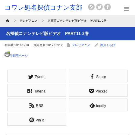
Home
テレビアニメ
名探偵コナンテレビ版ビデオ PART11-2巻
名探偵コナンテレビ版ビデオ PART11-2巻
初掲載:2016/8/10
最終更新:2017/02/12
テレビアニメ
海月くらげ
印刷用ページ
Tweet
Share
Hatena
Pocket
RSS
feedly
Pin it