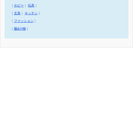
｜
ホビー
｜
玩具
｜
｜
文具
｜
キッチン
｜
｜
ファッション
｜
｜
服&小物
｜