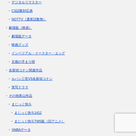
デジタルリマスター
CS話数対応表
NOTTV（通算話数無）
劇場版（映画）
劇場版データ
映画グッズ
インペリアル・イースター・エッグ
京都の手まり唄
名探偵コナン関連作品
ルパン三世VS名探偵コナン
実写ドラマ
その他青山作品
まじっく快斗
まじっく快斗1412
まじっく快斗TMS版（旧アニメ）
YAIBAデータ