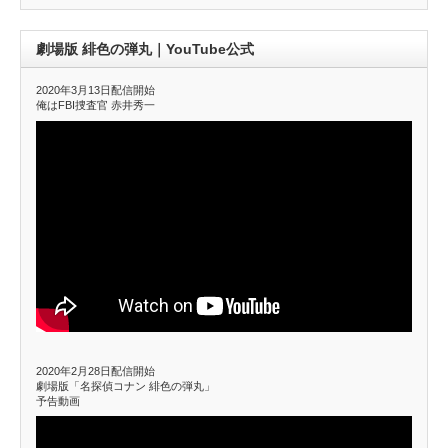
劇場版 緋色の弾丸｜YouTube公式
2020年3月13日配信開始
俺はFBI捜査官 赤井秀一
2020年2月28日配信開始
劇場版「名探偵コナン 緋色の弾丸」
予告動画