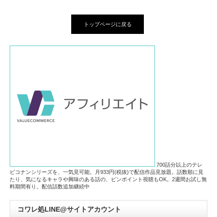
トップページに戻る
700話分以上のテレ
ビコナンシリーズを、一気見可能。月933円(税抜)で配信作品見放題。話数順に見
たり、気になるキャラや興味のある話の、ピンポイント視聴もOK。2週間お試し無
料期間有り。配信話数追加継続中
コワレ処LINE@サイトアカウント