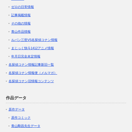
ゼロの日常情報
記事掲載情報
その他の情報
青山作品情報
ルパン三世VS名探偵コナン情報
まじっく快斗1412アニメ情報
年月日完全未定情報
名探偵コナン情報記事新旧一覧
名探偵コナン情報便（メルマガ）
名探偵コナン旧情報コンテンツ
作品データ
原作データ
原作コミック
青山剛昌先生データ