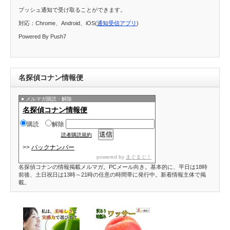
プッシュ通知で受け取ることができます。
対応：Chrome、Android、iOS(
通知受信アプリ
)
Powered By Push7
名探偵コナン情報便
メルマガ購読・解除
名探偵コナン情報便
購読
解除
読者購読規約
>>
バックナンバー
powered by
まぐまぐ！
名探偵コナンの情報掲載メルマガ。PCメール向き。基本的に、平日は18時
前後、土日祝日は13時～21時の任意の時間帯に発行中。新着情報主体で掲
載。