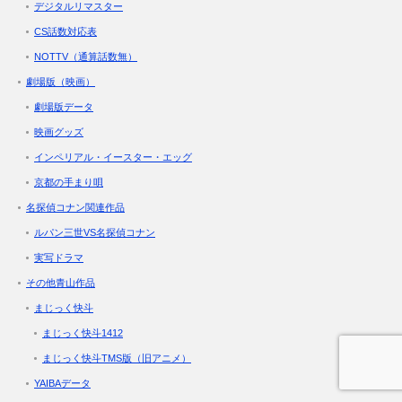
デジタルリマスター
CS話数対応表
NOTTV（通算話数無）
劇場版（映画）
劇場版データ
映画グッズ
インペリアル・イースター・エッグ
京都の手まり唄
名探偵コナン関連作品
ルパン三世VS名探偵コナン
実写ドラマ
その他青山作品
まじっく快斗
まじっく快斗1412
まじっく快斗TMS版（旧アニメ）
YAIBAデータ