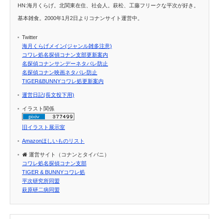
HN:海月くらげ。北関東在住、社会人。萩松、工藤フリークな平次が好き。
基本雑食。2000年1月2日よりコナンサイト運営中。
Twitter
海月くらげメイン(ジャンル雑多注意)
コワレ処名探偵コナン支部更新案内
名探偵コナンサンデーネタバレ防止
名探偵コナン映画ネタバレ防止
TIGER&BUNNYコワレ処更新案内
運営日記(長文投下用)
イラスト関係
旧イラスト展示室
Amazonほしいものリスト
運営サイト（コナンとタイバニ）
コワレ処名探偵コナン支部
TIGER & BUNNYコワレ処
平次研究所同盟
萩原研二病同盟