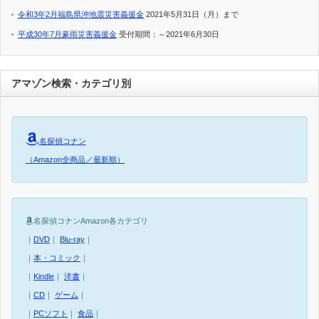
令和3年2月福島県沖地震災害義援金
2021年5月31日（月）まで
平成30年7月豪雨災害義援金
受付期間：～2021年6月30日
アマゾン検索・カテゴリ別
名探偵コナン
（Amazon全商品／最新順）
名探偵コナンAmazon各カテゴリ
｜
DVD
｜
Blu-ray
｜
｜
本・コミック
｜
｜
Kindle
｜
洋書
｜
｜
CD
｜
ゲーム
｜
｜
PCソフト
｜
食品
｜