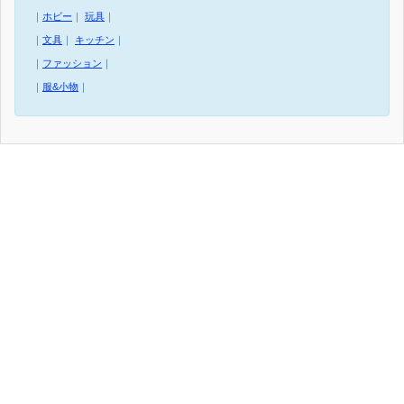
｜
ホビー
｜
玩具
｜
｜
文具
｜
キッチン
｜
｜
ファッション
｜
｜
服&小物
｜