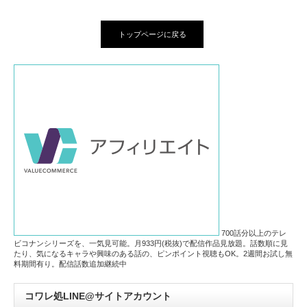
トップページに戻る
700話分以上のテレ
ビコナンシリーズを、一気見可能。月933円(税抜)で配信作品見放題。話数順に見
たり、気になるキャラや興味のある話の、ピンポイント視聴もOK。2週間お試し無
料期間有り。配信話数追加継続中
コワレ処LINE@サイトアカウント