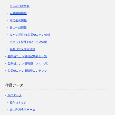
ゼロの日常情報
記事掲載情報
その他の情報
青山作品情報
ルパン三世VS名探偵コナン情報
まじっく快斗1412アニメ情報
年月日完全未定情報
名探偵コナン情報記事新旧一覧
名探偵コナン情報便（メルマガ）
名探偵コナン旧情報コンテンツ
作品データ
原作データ
原作コミック
青山剛昌先生データ