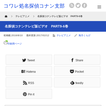
Home
テレビアニメ
名探偵コナンテレビ版ビデオ PART9-6巻
名探偵コナンテレビ版ビデオ PART9-6巻
初掲載:2016/8/10
最終更新:2017/02/12
テレビアニメ
海月くらげ
印刷用ページ
Tweet
Share
Hatena
Pocket
RSS
feedly
Pin it