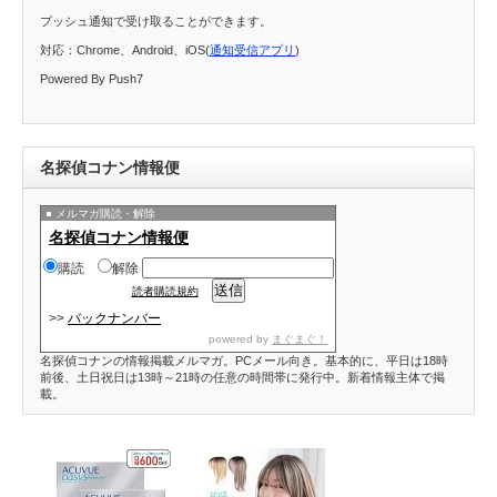
プッシュ通知で受け取ることができます。
対応：Chrome、Android、iOS(
通知受信アプリ
)
Powered By Push7
名探偵コナン情報便
メルマガ購読・解除
名探偵コナン情報便
購読
解除
読者購読規約
>>
バックナンバー
powered by
まぐまぐ！
名探偵コナンの情報掲載メルマガ。PCメール向き。基本的に、平日は18時
前後、土日祝日は13時～21時の任意の時間帯に発行中。新着情報主体で掲
載。