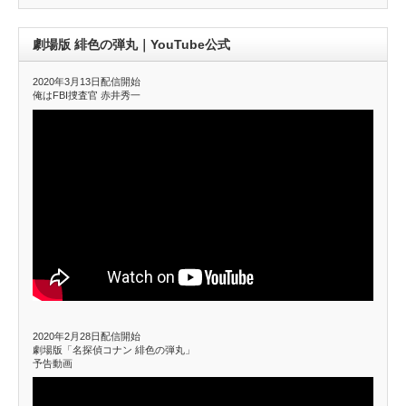
劇場版 緋色の弾丸｜YouTube公式
2020年3月13日配信開始
俺はFBI捜査官 赤井秀一
2020年2月28日配信開始
劇場版「名探偵コナン 緋色の弾丸」
予告動画