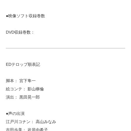
●映像ソフト収録巻数
DVD収録巻数：
EDテロップ順表記
脚本： 宮下隼一
絵コンテ： 影山楙倫
演出： 黒田晃一郎
●声の出演
江戸川コナン： 高山みなみ
吉田歩美： 岩居由希子