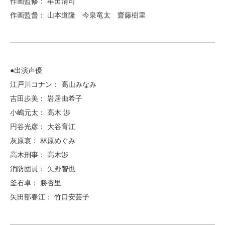
作画監修： 牟田清司
作画監督： 山本道隆 今泉竜太 齋藤樹里
●出演声優
江戸川コナン： 高山みなみ
吉田歩美： 岩居由希子
小嶋元太： 高木 渉
円谷光彦： 大谷育江
灰原哀： 林原めぐみ
高木刑事： 高木渉
消防団員： 矢野智也
釜石卓： 勝杏里
矢田部春江： 竹口安芸子