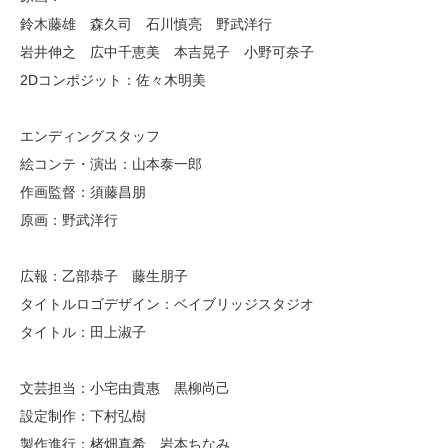
鈴木藤雄 森久司 石川慎亮 野武洋行
岩井伸之 広中千恵美 本吉晃子 小野可奈子
2Dコンポジット：佐々木明美
エンディングスタッフ
絵コンテ・演出：山本泰一郎
作画監督：須藤昌朋
原画：野武洋行
広報：乙部恭子 藤生朋子
タイトルロゴデザイン：ベイブリッジスタジオ
タイトル：田上淑子
文芸担当：小宅由貴惠 黒柳尚己
設定制作：下村弘樹
製作進行：楮畑真希 岩本ちなみ