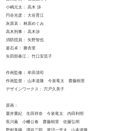
小嶋元太： 高木 渉
円谷光彦： 大谷育江
灰原哀： 林原めぐみ
高木刑事： 高木渉
消防団員： 矢野智也
釜石卓： 勝杏里
矢田部春江： 竹口安芸子
作画監修： 牟田清司
作画監督： 山本道隆 今泉竜太 齋藤樹里
デザインワークス： 宍戸久美子
原画：
粟井重紀 生田祥奈 今泉竜太 内田利明
長川薫 小幡公春 齋藤樹里 佐藤弘明
野村美織 増谷三郎 渡辺一平太 山本道隆