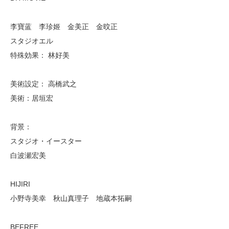
李寶蓝 李珍姬 金美正 金旼正
スタジオエル
特殊効果： 林好美
美術設定： 高橋武之
美術：居垣宏
背景：
スタジオ・イースター
白波瀬宏美
HIJIRI
小野寺美幸 秋山真理子 地蔵本拓嗣
BEFREE