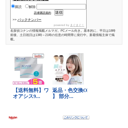
購読
解除
読者購読規約
>>
バックナンバー
powered by
まぐまぐ！
名探偵コナンの情報掲載メルマガ。PCメール向き。基本的に、平日は18時
前後、土日祝日は13時～21時の任意の時間帯に発行中。新着情報主体で掲
載。