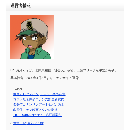
運営者情報
HN:海月くらげ。北関東在住、社会人。萩松、工藤フリークな平次が好き。
基本雑食。2000年1月2日よりコナンサイト運営中。
Twitter
海月くらげメイン(ジャンル雑多注意)
コワレ処名探偵コナン支部更新案内
名探偵コナンサンデーネタバレ防止
名探偵コナン映画ネタバレ防止
TIGER&BUNNYコワレ処更新案内
運営日記(長文投下用)