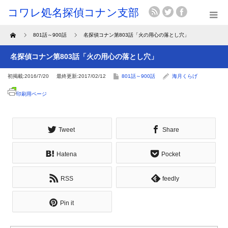
Home
801話～900話
名探偵コナン第803話「火の用心の落とし穴」
名探偵コナン第803話「火の用心の落とし穴」
初掲載:2016/7/20
最終更新:2017/02/12
801話～900話
海月くらげ
印刷用ページ
Tweet
Share
Hatena
Pocket
RSS
feedly
Pin it