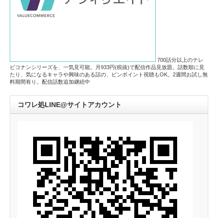
700話分以上のテレ
ビコナンシリーズを、一気見可能。月933円(税抜)で配信作品見放題。話数順に見
たり、気になるキャラや興味のある話の、ピンポイント視聴もOK。2週間お試し無
料期間有り。配信話数追加継続中
コワレ処LINE@サイトアカウント