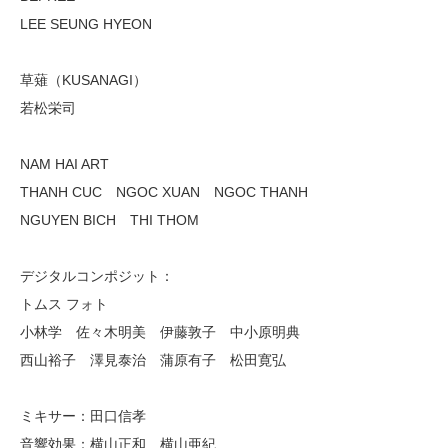
LEE SEUNG HYEON
草薙（KUSANAGI）
若松栄司
NAM HAI ART
THANH CUC NGOC XUAN NGOC THANH
NGUYEN BICH THI THOM
デジタルコンポジット：
トムス フォト
小林学 佐々木明美 伊藤敦子 中小原明典
西山裕子 澤見泰治 蒲原有子 松田寛弘
ミキサー：田口信孝
音響効果：横山正和 横山亜紀