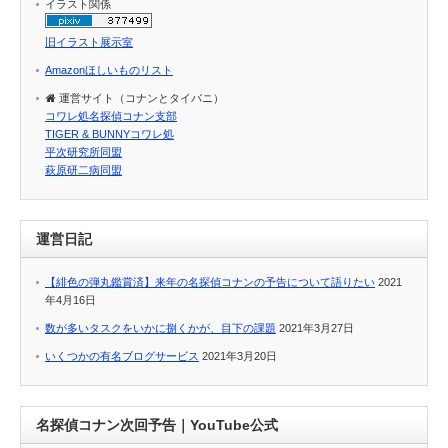
イラスト関係
旧イラスト展示室
Amazonほしいものリスト
運営サイト（コナンとタイバニ）
コワレ処名探偵コナン支部
TIGER & BUNNYコワレ処
平次研究所同盟
萩原研二病同盟
運営日記
【緋色の弾丸鑑賞済】来年の名探偵コナンの予告について語りたい
2021
年4月16日
数が多いタスクをいかに捌くかが、目下の課題
2021年3月27日
いくつかの有名ブログサービス
2021年3月20日
名探偵コナン次回予告｜YouTube公式