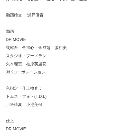
動画検査： 瀬戸優貴
動画：
DR MOVIE
裵容吾 金福心 金成范 張相美
スタジオ・ブーメラン
久木理恵 柏原英里花
J&Kコーポレーション
色指定・仕上検査：
トムス・フォト(T.D.L)
川邊靖夏 小池美保
仕上：
DR MOVIE