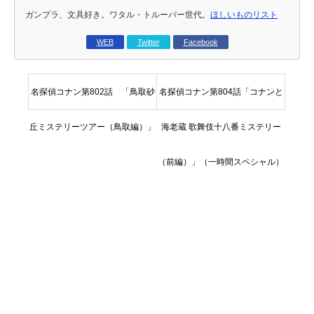
ガンプラ、文具好き。ワタル・トルーパー世代。
ほしいものリスト
WEB
Twitter
Facebook
名探偵コナン第802話 「鳥取砂
名探偵コナン第804話「コナンと
丘ミステリーツアー（鳥取編）」
海老蔵 歌舞伎十八番ミステリー
（前編）」（一時間スペシャル）