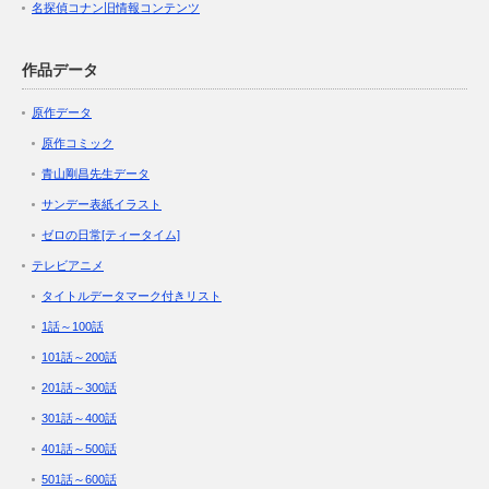
名探偵コナン旧情報コンテンツ
作品データ
原作データ
原作コミック
青山剛昌先生データ
サンデー表紙イラスト
ゼロの日常[ティータイム]
テレビアニメ
タイトルデータマーク付きリスト
1話～100話
101話～200話
201話～300話
301話～400話
401話～500話
501話～600話