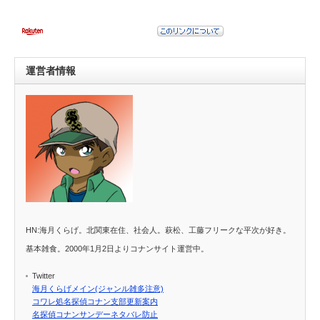
運営者情報
HN:海月くらげ。北関東在住、社会人。萩松、工藤フリークな平次が好き。
基本雑食。2000年1月2日よりコナンサイト運営中。
Twitter
海月くらげメイン(ジャンル雑多注意)
コワレ処名探偵コナン支部更新案内
名探偵コナンサンデーネタバレ防止