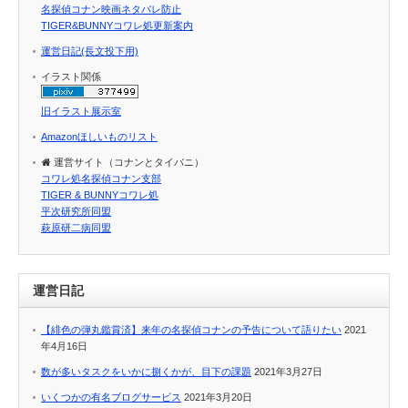
名探偵コナン映画ネタバレ防止
TIGER&BUNNYコワレ処更新案内
運営日記(長文投下用)
イラスト関係
旧イラスト展示室
Amazonほしいものリスト
運営サイト（コナンとタイバニ）
コワレ処名探偵コナン支部
TIGER & BUNNYコワレ処
平次研究所同盟
萩原研二病同盟
運営日記
【緋色の弾丸鑑賞済】来年の名探偵コナンの予告について語りたい
2021
年4月16日
数が多いタスクをいかに捌くかが、目下の課題
2021年3月27日
いくつかの有名ブログサービス
2021年3月20日