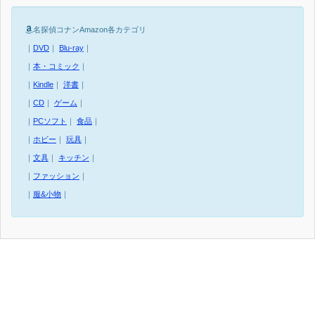
名探偵コナンAmazon各カテゴリ
｜
DVD
｜
Blu-ray
｜
｜
本・コミック
｜
｜
Kindle
｜
洋書
｜
｜
CD
｜
ゲーム
｜
｜
PCソフト
｜
食品
｜
｜
ホビー
｜
玩具
｜
｜
文具
｜
キッチン
｜
｜
ファッション
｜
｜
服&小物
｜