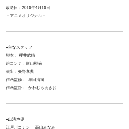
放送日：2016年4月16日
－アニメオリジナル－
●主なスタッフ
脚本： 櫻井武晴
絵コンテ：影山楙倫
演出：矢野孝典
作画監修： 牟田清司
作画監督： かわむらあきお
●出演声優
江戸川コナン： 高山みなみ