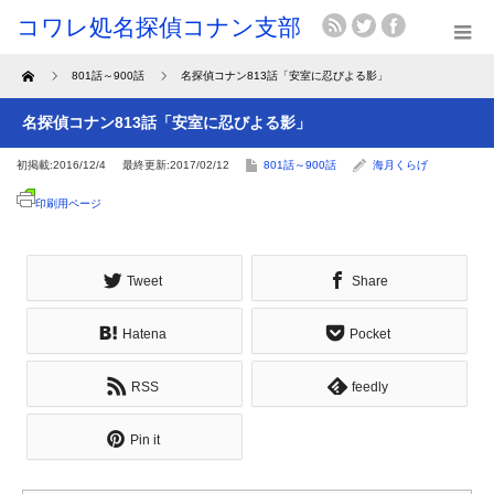
Home
801話～900話
名探偵コナン813話「安室に忍びよる影」
名探偵コナン813話「安室に忍びよる影」
初掲載:2016/12/4
最終更新:2017/02/12
801話～900話
海月くらげ
印刷用ページ
Tweet
Share
Hatena
Pocket
RSS
feedly
Pin it