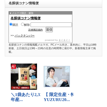
名探偵コナン情報便
メルマガ購読・解除
名探偵コナン情報便
購読
解除
読者購読規約
>>
バックナンバー
powered by
まぐまぐ！
名探偵コナンの情報掲載メルマガ。PCメール向き。基本的に、平日は18時
前後、土日祝日は13時～21時の任意の時間帯に発行中。新着情報主体で掲
載。