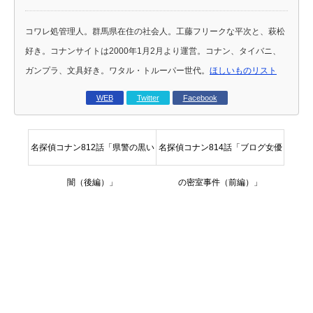
コワレ処管理人。群馬県在住の社会人。工藤フリークな平次と、萩松
好き。コナンサイトは2000年1月2月より運営。コナン、タイバニ、
ガンプラ、文具好き。ワタル・トルーパー世代。
ほしいものリスト
WEB
Twitter
Facebook
名探偵コナン812話「県警の黒い
名探偵コナン814話「ブログ女優
闇（後編）」
の密室事件（前編）」