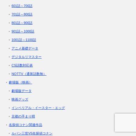
601話～700話
701話～800話
801話～900話
901話～1000話
1001話～1100話
アニメ基礎データ
デジタルリマスター
CS話数対応表
NOTTV（通算話数無）
劇場版（映画）
劇場版データ
映画グッズ
インペリアル・イースター・エッグ
京都の手まり唄
名探偵コナン関連作品
ルパン三世VS名探偵コナン