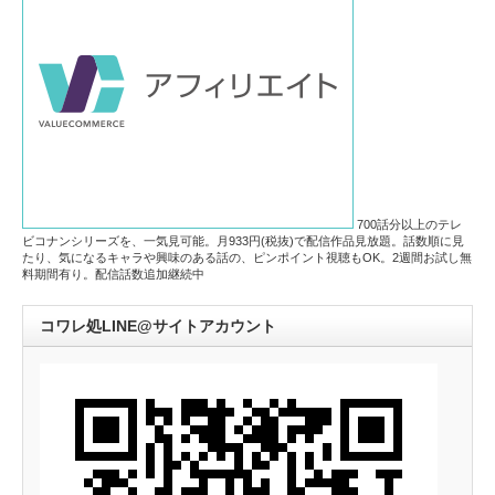
700話分以上のテレ
ビコナンシリーズを、一気見可能。月933円(税抜)で配信作品見放題。話数順に見
たり、気になるキャラや興味のある話の、ピンポイント視聴もOK。2週間お試し無
料期間有り。配信話数追加継続中
コワレ処LINE@サイトアカウント