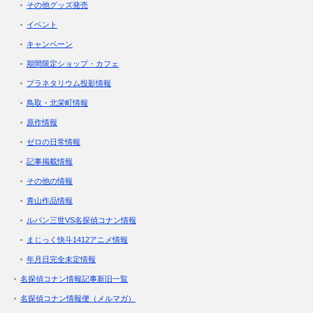
その他グッズ発売
イベント
キャンペーン
期間限定ショップ・カフェ
プラネタリウム投影情報
鳥取・北栄町情報
原作情報
ゼロの日常情報
記事掲載情報
その他の情報
青山作品情報
ルパン三世VS名探偵コナン情報
まじっく快斗1412アニメ情報
年月日完全未定情報
名探偵コナン情報記事新旧一覧
名探偵コナン情報便（メルマガ）