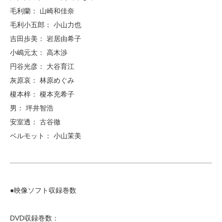
毛利蘭： 山崎和佳奈
毛利小五郎： 小山力也
吉田歩美： 岩居由希子
小嶋元太： 高木渉
円谷光彦： 大谷育江
灰原哀： 林原めぐみ
榎本梓： 榎本充希子
男： 坪井智浩
安室透： 古谷徹
ベルモット： 小山茉美
●映像ソフト収録巻数
DVD収録巻数：