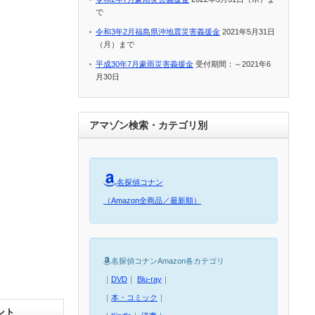
で
令和3年2月福島県沖地震災害義援金
2021年5月31日
（月）まで
平成30年7月豪雨災害義援金
受付期間：～2021年6
月30日
アマゾン検索・カテゴリ別
名探偵コナン
（Amazon全商品／最新順）
名探偵コナンAmazon各カテゴリ
｜
DVD
｜
Blu-ray
｜
｜
本・コミック
｜
ント