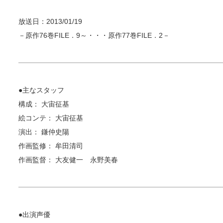
放送日：2013/01/19
－原作76巻FILE．9～・・・原作77巻FILE．2－
●主なスタッフ
構成： 大宙征基
絵コンテ： 大宙征基
演出： 鎌仲史陽
作画監修： 牟田清司
作画監督： 大友健一 永野美春
●出演声優