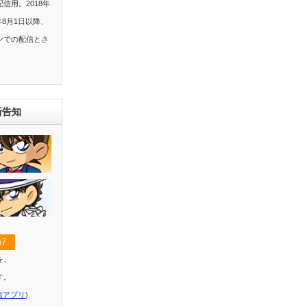
信用。2018年
年8月1日以降、
ンでの配信とさ
新告知
7
を、
す。
信アプリ
)