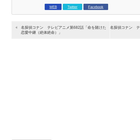
WEB
Twitter
Facebook
名探偵コナン テレビアニメ第682話「命を賭けた
名探偵コナン テ
恋愛中継（絶体絶命）」