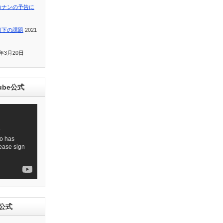
コナンの予告に
目下の課題
2021
1年3月20日
ube公式
e公式