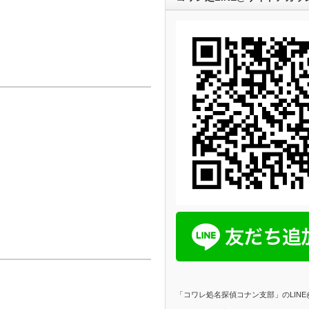
「コワレ処名探偵コナン支部」のLIN