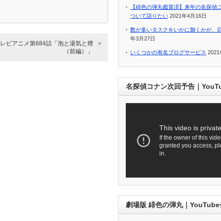
【緋色の弾丸鑑賞済】来年の名探偵
ついて語りたい
2021年4月16日
数が多いタスクをいかに捌くかが、
年3月27日
レビアニメ第684話「泡と湯気と煙
（前編）」
いくつかの有名ブログサービス
202
名探偵コナン次回予告｜YouT
劇場版 緋色の弾丸｜YouTub