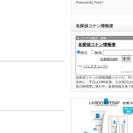
Powered By Push7
名探偵コナン情報便
メルマガ購読・解除
名探偵コナン情報便
購読
解除
読者購読規約
>>
バックナンバー
powered
名探偵コナンの情報掲載メルマガ。PC
本的に、平日は18時前後、土日祝日は1
意の時間帯に発行中。新着情報主体で