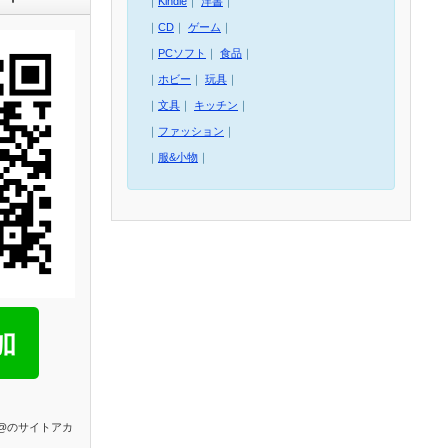
｜
Kindle
｜
洋書
｜
｜
CD
｜
ゲーム
｜
｜
PCソフト
｜
食品
｜
｜
ホビー
｜
玩具
｜
｜
文具
｜
キッチン
｜
｜
ファッション
｜
｜
服&小物
｜
E@のサイトアカ