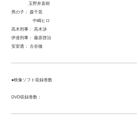
玉野井直樹
男の子： 森千晃
中嶋ヒロ
高木刑事： 高木渉
伊達刑事： 藤原啓治
安室透： 古谷徹
●映像ソフト収録巻数
DVD収録巻数：