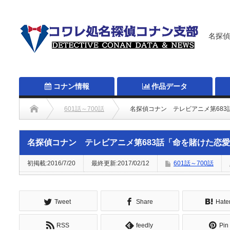
名探偵
コナン情報
作品データ
601話～700話
名探偵コナン テレビアニメ第68
名探偵コナン テレビアニメ第683話「命を賭けた恋
初掲載:2016/7/20
最終更新:2017/02/12
601話～700話
Tweet
Share
Hate
RSS
feedly
Pin 