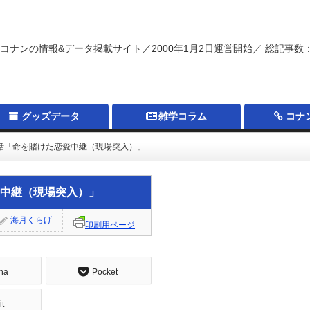
コナンの情報&データ掲載サイト／2000年1月2日運営開始／ 総記事数：
グッズデータ
雑学コラム
コナ
3話「命を賭けた恋愛中継（現場突入）」
愛中継（現場突入）」
海月くらげ
印刷用ページ
na
Pocket
it