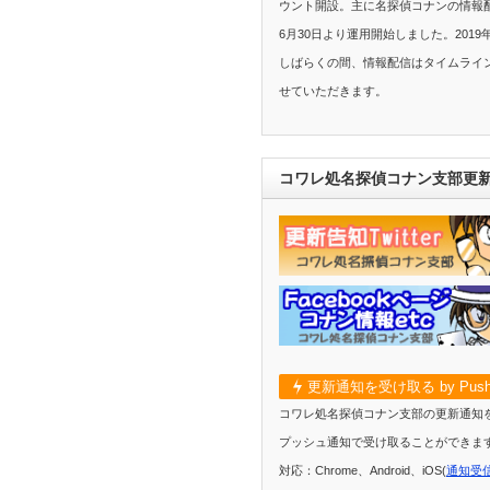
ウント開設。主に名探偵コナンの情報配
6月30日より運用開始しました。2019
しばらくの間、情報配信はタイムライ
せていただきます。
コワレ処名探偵コナン支部更
更新通知を受け取る by Push
コワレ処名探偵コナン支部の更新通知
プッシュ通知で受け取ることができま
対応：Chrome、Android、iOS(
通知受