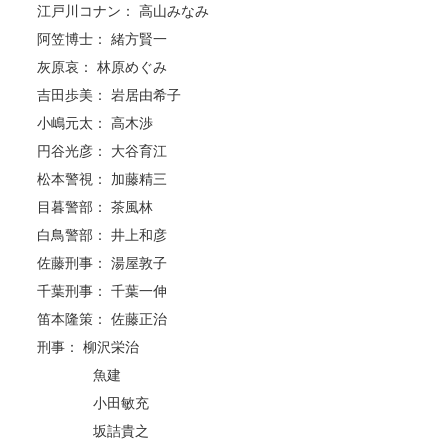
江戸川コナン： 高山みなみ
阿笠博士： 緒方賢一
灰原哀： 林原めぐみ
吉田歩美： 岩居由希子
小嶋元太： 高木渉
円谷光彦： 大谷育江
松本警視： 加藤精三
目暮警部： 茶風林
白鳥警部： 井上和彦
佐藤刑事： 湯屋敦子
千葉刑事： 千葉一伸
笛本隆策： 佐藤正治
刑事： 柳沢栄治
魚建
小田敏充
坂詰貴之