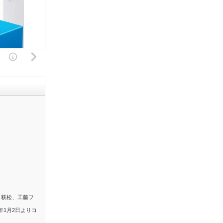
。萩松、工藤フ
年1月2日よりコ