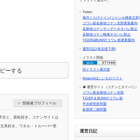
Twitter
海月くらげメイン(ジャンル雑多注意)
コワレ処名探偵コナン支部更新案内
名探偵コナンサンデーネタバレ防止
名探偵コナン映画ネタバレ防止
TIGER&BUNNYコワレ処更新案内
運営日記(長文投下用)
イラスト関係
ピーする
旧イラスト展示室
Amazonほしいものリスト
運営サイト（コナンとタイバニ）
コワレ処名探偵コナン支部
TIGER & BUNNYコワレ処
投稿者プロフィール
平次研究所同盟
萩原研二病同盟
平次と、萩松好き。コナンサイトは
ラ、文具好き。ワタル・トルーパー世
運営日記