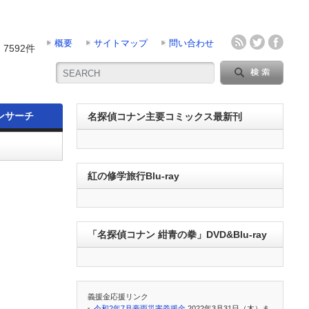
概要
サイトマップ
問い合わせ
7592件
ンサーチ
名探偵コナン主要コミックス最新刊
紅の修学旅行Blu-ray
「名探偵コナン 紺青の拳」DVD&Blu-ray
義援金応援リンク
令和2年7月豪雨災害義援金
2022年3月31日（木）ま