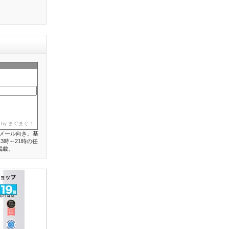
 by
まぐまぐ！
メール向き。基
3時～21時の任
掲載。