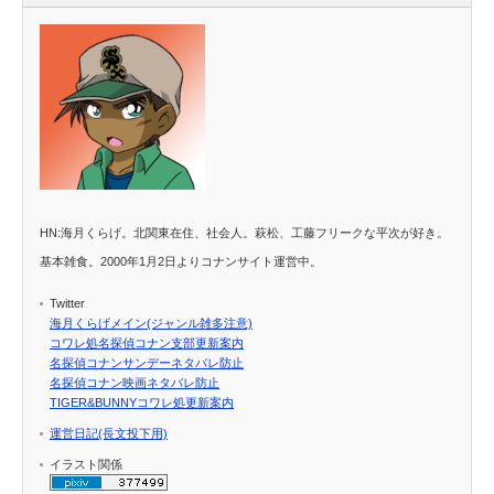
HN:海月くらげ。北関東在住、社会人。萩松、工藤フリークな平次が好き。
基本雑食。2000年1月2日よりコナンサイト運営中。
Twitter
海月くらげメイン(ジャンル雑多注意)
コワレ処名探偵コナン支部更新案内
名探偵コナンサンデーネタバレ防止
名探偵コナン映画ネタバレ防止
TIGER&BUNNYコワレ処更新案内
運営日記(長文投下用)
イラスト関係