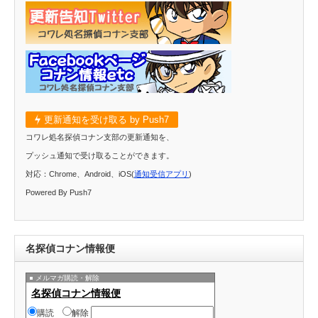
更新通知を受け取る by Push7
コワレ処名探偵コナン支部の更新通知を、
プッシュ通知で受け取ることができます。
対応：Chrome、Android、iOS(
通知受信アプリ
)
Powered By Push7
名探偵コナン情報便
メルマガ購読・解除
名探偵コナン情報便
購読
解除