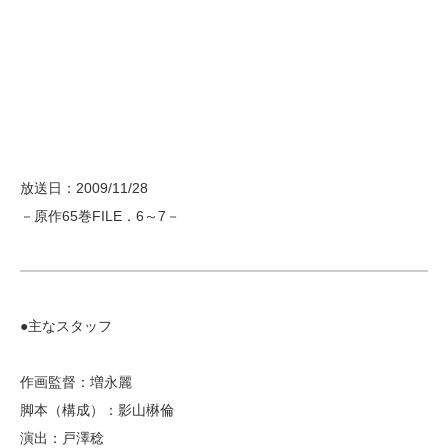
放送日：2009/11/28
－原作65巻FILE．6～7－
●主なスタッフ
作画監督：増永麗
脚本（構成）：影山楙倫
演出：戸澤稔