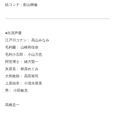
絵コンテ：影山楙倫
●出演声優
江戸川コナン： 高山みなみ
毛利蘭： 山崎和佳奈
毛利小五郎： 小山力也
阿笠博士： 緒方賢一
灰原哀： 林原めぐみ
大和敢助： 高田裕司
上原由衣： 小清水亜美
男： 小田敏充
高橋圭一