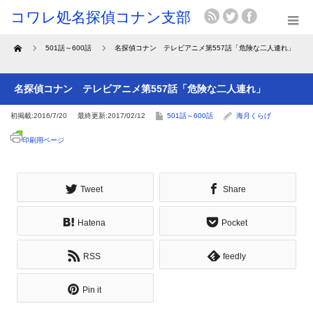
Home
501話～600話
名探偵コナン テレビアニメ第557話「危険な二人連れ」
名探偵コナン テレビアニメ第557話「危険な二人連れ」
初掲載:2016/7/20
最終更新:2017/02/12
501話～600話
海月くらげ
印刷用ページ
Tweet
Share
Hatena
Pocket
RSS
feedly
Pin it