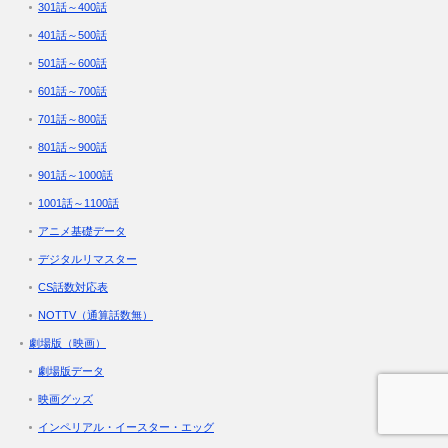
301話～400話
401話～500話
501話～600話
601話～700話
701話～800話
801話～900話
901話～1000話
1001話～1100話
アニメ基礎データ
デジタルリマスター
CS話数対応表
NOTTV（通算話数無）
劇場版（映画）
劇場版データ
映画グッズ
インペリアル・イースター・エッグ