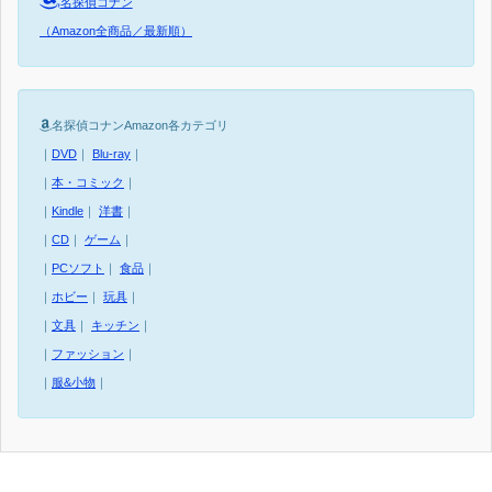
名探偵コナン
（Amazon全商品／最新順）
名探偵コナンAmazon各カテゴリ
｜
DVD
｜
Blu-ray
｜
｜
本・コミック
｜
｜
Kindle
｜
洋書
｜
｜
CD
｜
ゲーム
｜
｜
PCソフト
｜
食品
｜
｜
ホビー
｜
玩具
｜
｜
文具
｜
キッチン
｜
｜
ファッション
｜
｜
服&小物
｜