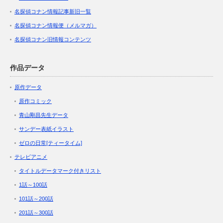
名探偵コナン情報記事新旧一覧
名探偵コナン情報便（メルマガ）
名探偵コナン旧情報コンテンツ
作品データ
原作データ
原作コミック
青山剛昌先生データ
サンデー表紙イラスト
ゼロの日常[ティータイム]
テレビアニメ
タイトルデータマーク付きリスト
1話～100話
101話～200話
201話～300話