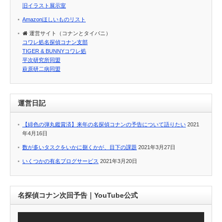
旧イラスト展示室
Amazonほしいものリスト
運営サイト（コナンとタイバニ）
コワレ処名探偵コナン支部
TIGER & BUNNYコワレ処
平次研究所同盟
萩原研二病同盟
運営日記
【緋色の弾丸鑑賞済】来年の名探偵コナンの予告について語りたい
2021
年4月16日
数が多いタスクをいかに捌くかが、目下の課題
2021年3月27日
いくつかの有名ブログサービス
2021年3月20日
名探偵コナン次回予告｜YouTube公式