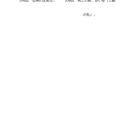
556話「恐怖の交差点」
558話「死亡の館、赤い壁（三顧
の礼）」