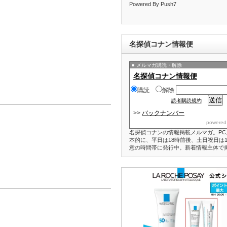
Powered By Push7
名探偵コナン情報便
メルマガ購読・解除
名探偵コナン情報便
購読
解除
読者購読規約
>>
バックナンバー
powered
名探偵コナンの情報掲載メルマガ。PC
本的に、平日は18時前後、土日祝日は1
意の時間帯に発行中。新着情報主体で