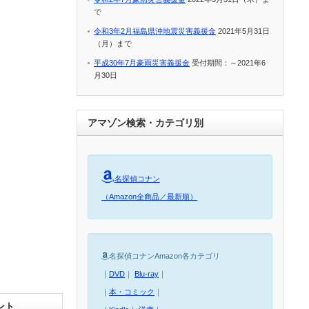
で
令和3年2月福島県沖地震災害義援金
2021年5月31日
（月）まで
平成30年7月豪雨災害義援金
受付期間：～2021年6
月30日
アマゾン検索・カテゴリ別
名探偵コナン
（Amazon全商品／最新順）
名探偵コナンAmazon各カテゴリ
｜
DVD
｜
Blu-ray
｜
｜
本・コミック
｜
ント