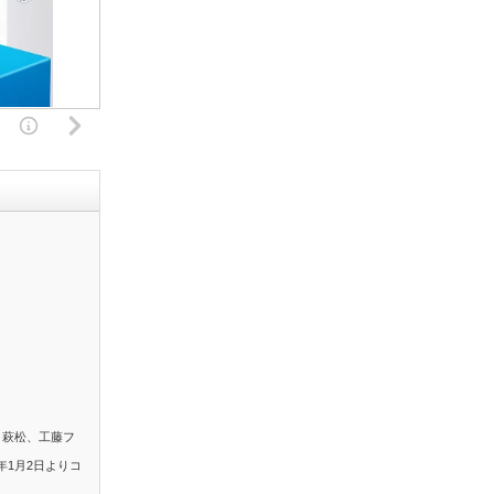
。萩松、工藤フ
年1月2日よりコ