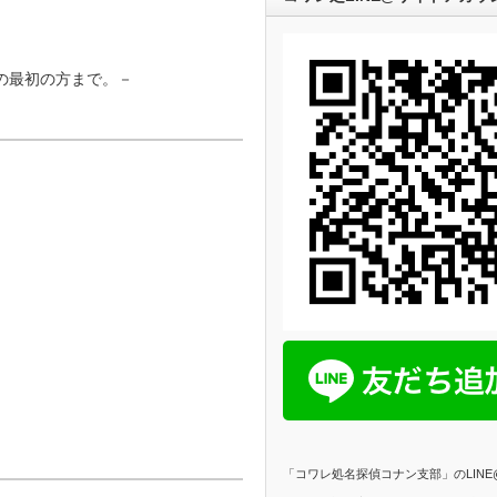
～4の最初の方まで。－
「コワレ処名探偵コナン支部」のLIN