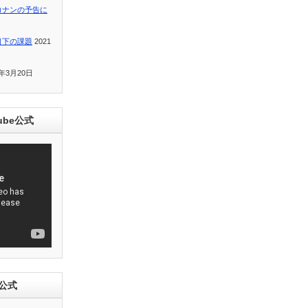
コナンの予告に
目下の課題
2021
1年3月20日
ube公式
e公式