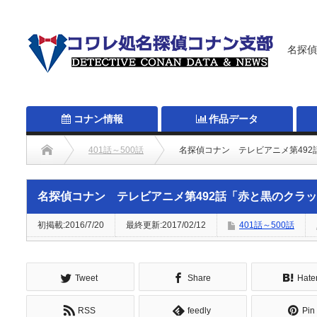
名探偵
コナン情報
作品データ
401話～500話
名探偵コナン テレビアニメ第49
名探偵コナン テレビアニメ第492話「赤と黒のクラ
初掲載:2016/7/20
最終更新:2017/02/12
401話～500話
Tweet
Share
Hate
RSS
feedly
Pin 