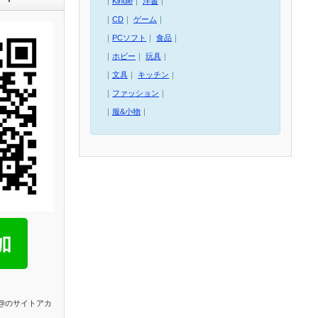
｜
Kindle
｜
洋書
｜
｜
CD
｜
ゲーム
｜
｜
PCソフト
｜
食品
｜
｜
ホビー
｜
玩具
｜
｜
文具
｜
キッチン
｜
｜
ファッション
｜
｜
服&小物
｜
E@のサイトアカ