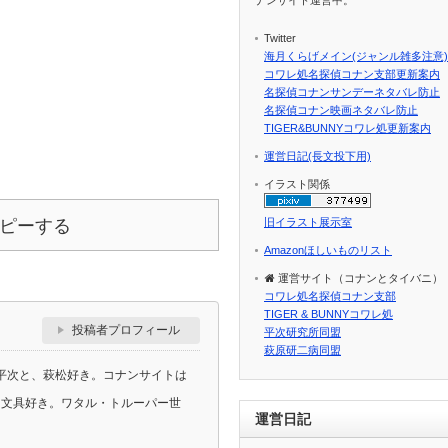
Twitter
海月くらげメイン(ジャンル雑多注意)
コワレ処名探偵コナン支部更新案内
名探偵コナンサンデーネタバレ防止
名探偵コナン映画ネタバレ防止
TIGER&BUNNYコワレ処更新案内
運営日記(長文投下用)
イラスト関係
ピーする
旧イラスト展示室
Amazonほしいものリスト
運営サイト（コナンとタイバニ）
コワレ処名探偵コナン支部
TIGER & BUNNYコワレ処
投稿者プロフィール
平次研究所同盟
萩原研二病同盟
平次と、萩松好き。コナンサイトは
ラ、文具好き。ワタル・トルーパー世
運営日記