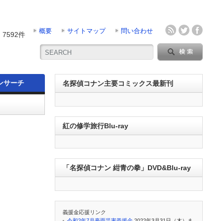
概要
サイトマップ
問い合わせ
7592件
ンサーチ
名探偵コナン主要コミックス最新刊
紅の修学旅行Blu-ray
「名探偵コナン 紺青の拳」DVD&Blu-ray
義援金応援リンク
令和2年7月豪雨災害義援金
2022年3月31日（木）ま