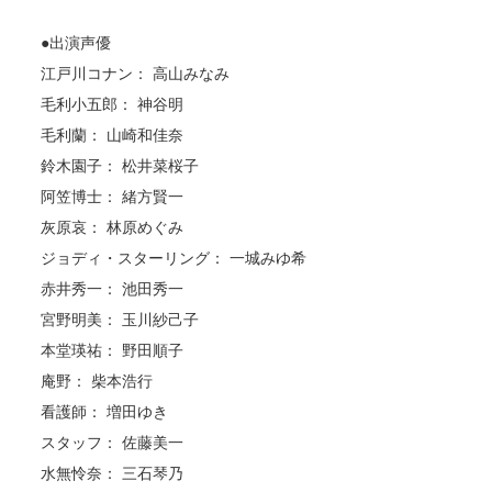
●出演声優
江戸川コナン： 高山みなみ
毛利小五郎： 神谷明
毛利蘭： 山崎和佳奈
鈴木園子： 松井菜桜子
阿笠博士： 緒方賢一
灰原哀： 林原めぐみ
ジョディ・スターリング： 一城みゆ希
赤井秀一： 池田秀一
宮野明美： 玉川紗己子
本堂瑛祐： 野田順子
庵野： 柴本浩行
看護師： 増田ゆき
スタッフ： 佐藤美一
水無怜奈： 三石琴乃