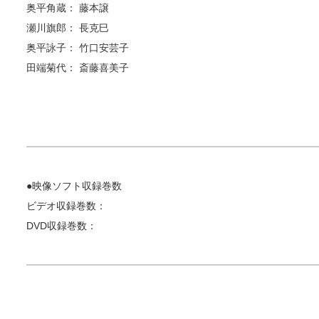
奥平角蔵： 藤本譲
瀬川旗郎： 長克巳
奥平詠子： 竹口安芸子
田端菊代： 斎藤喜美子
●映像ソフト収録巻数
ビデオ収録巻数：
DVD収録巻数：