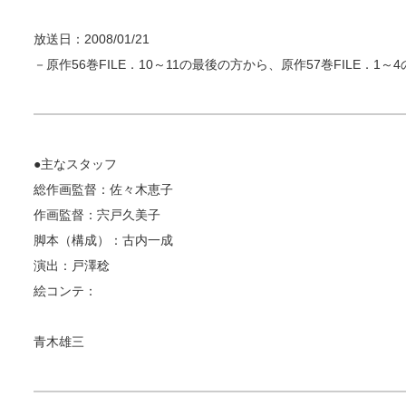
放送日：2008/01/21
－原作56巻FILE．10～11の最後の方から、原作57巻FILE．1
●主なスタッフ
総作画監督：佐々木恵子
作画監督：宍戸久美子
脚本（構成）：古内一成
演出：戸澤稔
絵コンテ：
青木雄三