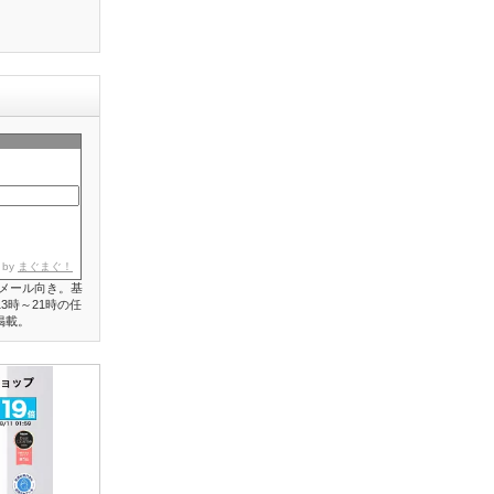
 by
まぐまぐ！
メール向き。基
3時～21時の任
掲載。