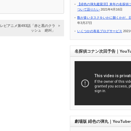
【緋色の弾丸鑑賞済】来年の名探偵
ついて語りたい
2021年4月16日
数が多いタスクをいかに捌くかが、
年3月27日
レビアニメ第493話「赤と黒のクラ
ッシュ 絶叫」
いくつかの有名ブログサービス
202
名探偵コナン次回予告｜YouT
劇場版 緋色の弾丸｜YouTub