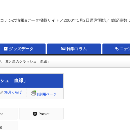
コナンの情報&データ掲載サイト／2000年1月2日運営開始／ 総記事数：
グッズデータ
雑学コラム
コナ
2話「赤と黒のクラッシュ 血縁」
ッシュ 血縁」
海月くらげ
印刷用ページ
na
Pocket
it