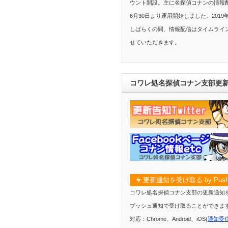
ウント開設。主に名探偵コナンの情報配
6月30日より運用開始しました。2019
しばらくの間、情報配信はタイムライ
せていただきます。
コワレ処名探偵コナン支部更
更新通知を受け取る by Push
コワレ処名探偵コナン支部の更新通知
プッシュ通知で受け取ることができま
対応：Chrome、Android、iOS(
通知受