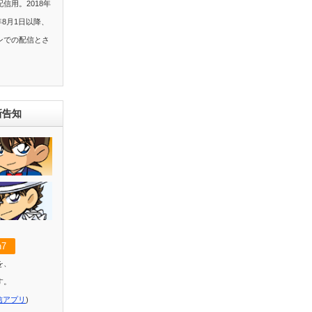
信用。2018年
年8月1日以降、
ンでの配信とさ
新告知
7
を、
す。
信アプリ
)