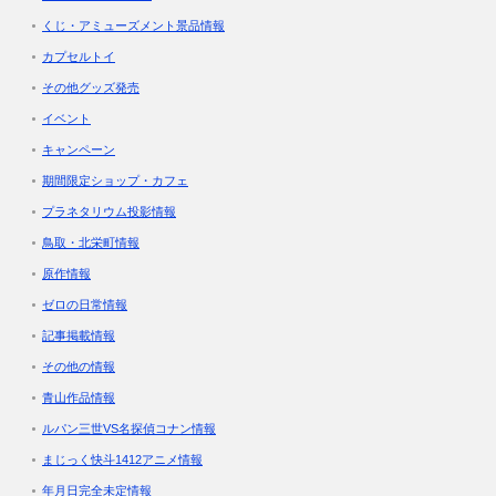
くじ・アミューズメント景品情報
カプセルトイ
その他グッズ発売
イベント
キャンペーン
期間限定ショップ・カフェ
プラネタリウム投影情報
鳥取・北栄町情報
原作情報
ゼロの日常情報
記事掲載情報
その他の情報
青山作品情報
ルパン三世VS名探偵コナン情報
まじっく快斗1412アニメ情報
年月日完全未定情報