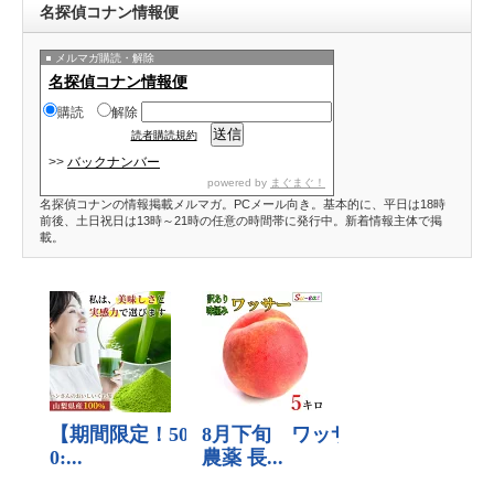
名探偵コナン情報便
メルマガ購読・解除
名探偵コナン情報便
購読
解除
読者購読規約
>>
バックナンバー
powered by
まぐまぐ！
名探偵コナンの情報掲載メルマガ。PCメール向き。基本的に、平日は18時
前後、土日祝日は13時～21時の任意の時間帯に発行中。新着情報主体で掲
載。