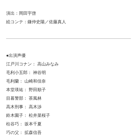
演出：岡田宇啓
絵コンテ：鎌仲史陽／佐藤真人
●出演声優
江戸川コナン： 高山みなみ
毛利小五郎： 神谷明
毛利蘭： 山崎和佳奈
本堂瑛祐： 野田順子
目暮警部： 茶風林
高木刑事： 高木渉
鈴木園子： 松井菜桜子
柱谷巧： 坂本千夏
巧の父： 拡森信吾