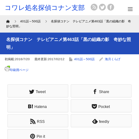
Home
401話～500話
名探偵コナン テレビアニメ第463話「黒の組織の影 奇
妙な照明」
名探偵コナン テレビアニメ第463話「黒の組織の影 奇妙な照
明」
初掲載:2016/7/20
最終更新:2017/02/12
401話～500話
海月くらげ
印刷用ページ
Tweet
Share
Hatena
Pocket
RSS
feedly
Pin it