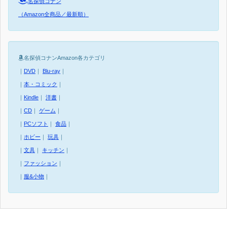
名探偵コナン
（Amazon全商品／最新順）
名探偵コナンAmazon各カテゴリ
｜
DVD
｜
Blu-ray
｜
｜
本・コミック
｜
｜
Kindle
｜
洋書
｜
｜
CD
｜
ゲーム
｜
｜
PCソフト
｜
食品
｜
｜
ホビー
｜
玩具
｜
｜
文具
｜
キッチン
｜
｜
ファッション
｜
｜
服&小物
｜