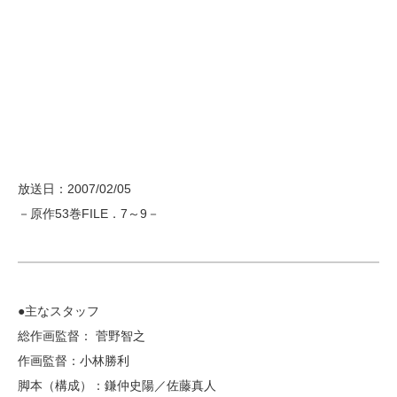
放送日：2007/02/05
－原作53巻FILE．7～9－
●主なスタッフ
総作画監督： 菅野智之
作画監督：小林勝利
脚本（構成）：鎌仲史陽／佐藤真人