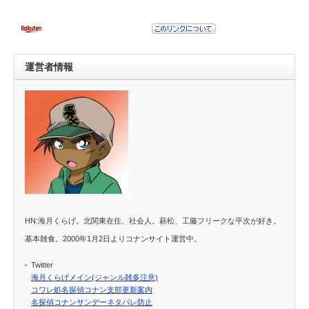
運営者情報
HN:海月くらげ。北関東在住、社会人。萩松、工藤フリークな平次が好き。
基本雑食。2000年1月2日よりコナンサイト運営中。
Twitter
海月くらげメイン(ジャンル雑多注意)
コワレ処名探偵コナン支部更新案内
名探偵コナンサンデーネタバレ防止