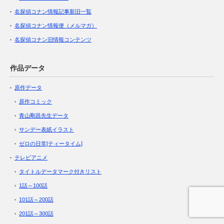
名探偵コナン情報記事新旧一覧
名探偵コナン情報便（メルマガ）
名探偵コナン旧情報コンテンツ
作品データ
原作データ
原作コミック
青山剛昌先生データ
サンデー表紙イラスト
ゼロの日常[ティータイム]
テレビアニメ
タイトルデータマーク付きリスト
1話～100話
101話～200話
201話～300話