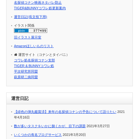
名探偵コナン映画ネタバレ防止
TIGER&BUNNYコワレ処更新案内
運営日記(長文投下用)
イラスト関係
旧イラスト展示室
Amazonほしいものリスト
運営サイト（コナンとタイバニ）
コワレ処名探偵コナン支部
TIGER & BUNNYコワレ処
平次研究所同盟
萩原研二病同盟
運営日記
【緋色の弾丸鑑賞済】来年の名探偵コナンの予告について語りたい
2021
年4月16日
数が多いタスクをいかに捌くかが、目下の課題
2021年3月27日
いくつかの有名ブログサービス
2021年3月20日