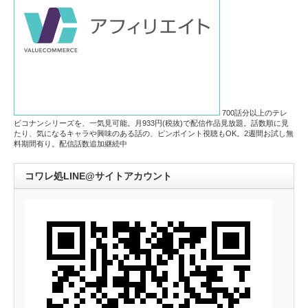
700話分以上のテレ
ビコナンシリーズを、一気見可能。月933円(税抜)で配信作品見放題。話数順に見
たり、気になるキャラや興味のある話の、ピンポイント視聴もOK。2週間お試し無
料期間有り。配信話数追加継続中
コワレ処LINE@サイトアカウント