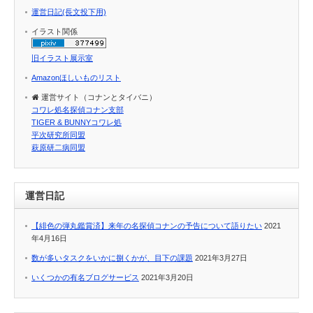
運営日記(長文投下用)
イラスト関係
旧イラスト展示室
Amazonほしいものリスト
運営サイト（コナンとタイバニ）
コワレ処名探偵コナン支部
TIGER & BUNNYコワレ処
平次研究所同盟
萩原研二病同盟
運営日記
【緋色の弾丸鑑賞済】来年の名探偵コナンの予告について語りたい
2021
年4月16日
数が多いタスクをいかに捌くかが、目下の課題
2021年3月27日
いくつかの有名ブログサービス
2021年3月20日