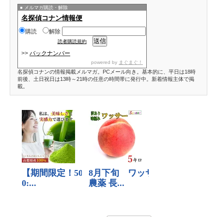
メルマガ購読・解除
名探偵コナン情報便
購読
解除
読者購読規約
>>
バックナンバー
powered by
まぐまぐ！
名探偵コナンの情報掲載メルマガ。PCメール向き。基本的に、平日は18時
前後、土日祝日は13時～21時の任意の時間帯に発行中。新着情報主体で掲
載。