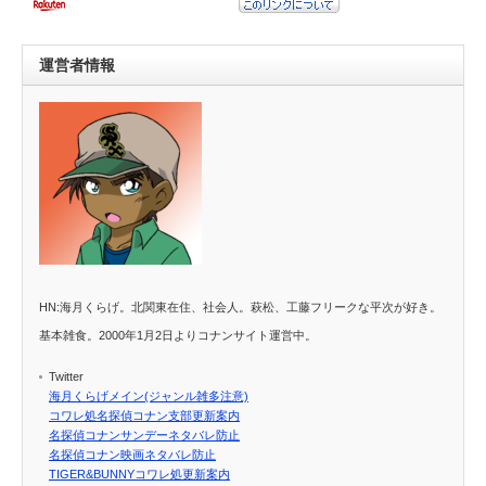
運営者情報
HN:海月くらげ。北関東在住、社会人。萩松、工藤フリークな平次が好き。
基本雑食。2000年1月2日よりコナンサイト運営中。
Twitter
海月くらげメイン(ジャンル雑多注意)
コワレ処名探偵コナン支部更新案内
名探偵コナンサンデーネタバレ防止
名探偵コナン映画ネタバレ防止
TIGER&BUNNYコワレ処更新案内