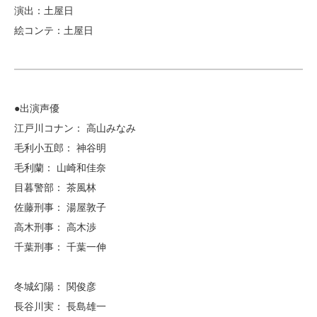
演出：土屋日
絵コンテ：土屋日
●出演声優
江戸川コナン： 高山みなみ
毛利小五郎： 神谷明
毛利蘭： 山崎和佳奈
目暮警部： 茶風林
佐藤刑事： 湯屋敦子
高木刑事： 高木渉
千葉刑事： 千葉一伸
冬城幻陽： 関俊彦
長谷川実： 長島雄一