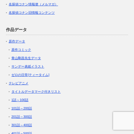
名探偵コナン情報便（メルマガ）
名探偵コナン旧情報コンテンツ
作品データ
原作データ
原作コミック
青山剛昌先生データ
サンデー表紙イラスト
ゼロの日常[ティータイム]
テレビアニメ
タイトルデータマーク付きリスト
1話～100話
101話～200話
201話～300話
301話～400話
401話～500話