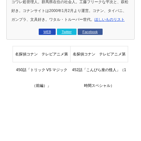
コワレ処管理人。群馬県在住の社会人。工藤フリークな平次と、萩松
好き。コナンサイトは2000年1月2月より運営。コナン、タイバニ、
ガンプラ、文具好き。ワタル・トルーパー世代。
ほしいものリスト
WEB
Twitter
Facebook
名探偵コナン テレビアニメ第
名探偵コナン テレビアニメ第
450話「トリック VS マジック
452話「こんぴら座の怪人」（1
（前編）」
時間スペシャル）