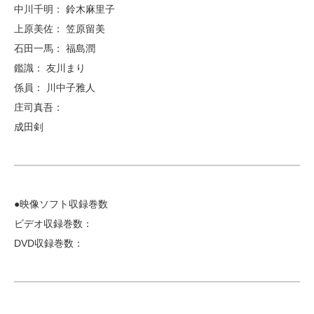
中川千明： 鈴木麻里子
上原美佐： 笠原留美
石田一馬： 福島潤
鑑識： 友川まり
係員： 川中子雅人
庄司真吾：
成田剣
●映像ソフト収録巻数
ビデオ収録巻数：
DVD収録巻数：