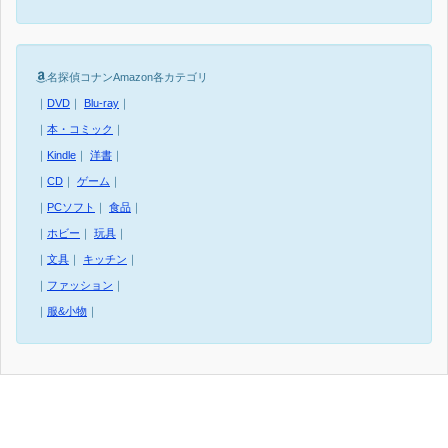
名探偵コナンAmazon各カテゴリ
｜
DVD
｜
Blu-ray
｜
｜
本・コミック
｜
｜
Kindle
｜
洋書
｜
｜
CD
｜
ゲーム
｜
｜
PCソフト
｜
食品
｜
｜
ホビー
｜
玩具
｜
｜
文具
｜
キッチン
｜
｜
ファッション
｜
｜
服&小物
｜