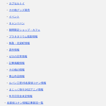
カプセルトイ
その他グッズ発売
イベント
キャンペーン
期間限定ショップ・カフェ
プラネタリウム投影情報
鳥取・北栄町情報
原作情報
ゼロの日常情報
記事掲載情報
その他の情報
青山作品情報
ルパン三世VS名探偵コナン情報
まじっく快斗1412アニメ情報
年月日完全未定情報
名探偵コナン情報記事新旧一覧