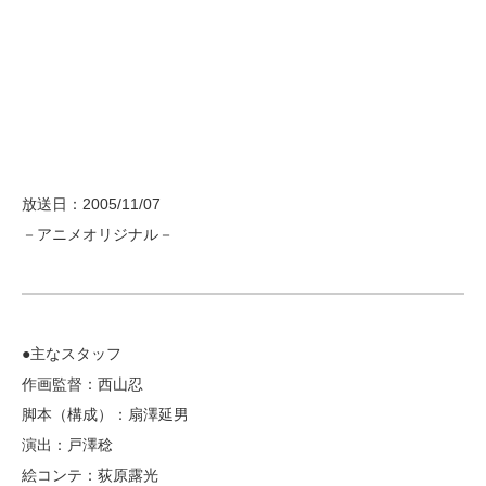
放送日：2005/11/07
－アニメオリジナル－
●主なスタッフ
作画監督：西山忍
脚本（構成）：扇澤延男
演出：戸澤稔
絵コンテ：荻原露光