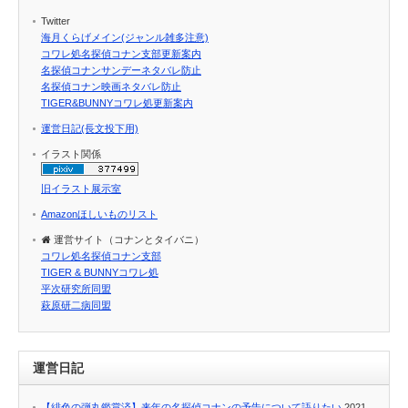
Twitter
海月くらげメイン(ジャンル雑多注意)
コワレ処名探偵コナン支部更新案内
名探偵コナンサンデーネタバレ防止
名探偵コナン映画ネタバレ防止
TIGER&BUNNYコワレ処更新案内
運営日記(長文投下用)
イラスト関係
旧イラスト展示室
Amazonほしいものリスト
運営サイト（コナンとタイバニ）
コワレ処名探偵コナン支部
TIGER & BUNNYコワレ処
平次研究所同盟
萩原研二病同盟
運営日記
【緋色の弾丸鑑賞済】来年の名探偵コナンの予告について語りたい
2021