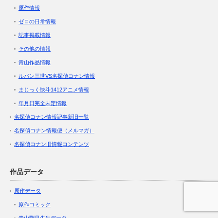
原作情報
ゼロの日常情報
記事掲載情報
その他の情報
青山作品情報
ルパン三世VS名探偵コナン情報
まじっく快斗1412アニメ情報
年月日完全未定情報
名探偵コナン情報記事新旧一覧
名探偵コナン情報便（メルマガ）
名探偵コナン旧情報コンテンツ
作品データ
原作データ
原作コミック
青山剛昌先生データ