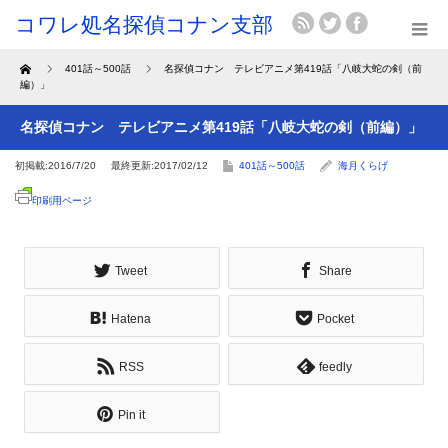
Home
401話～500話
名探偵コナン テレビアニメ第419話「八岐大蛇の剣（前
編）」
名探偵コナン テレビアニメ第419話「八岐大蛇の剣（前編）」
初掲載:2016/7/20
最終更新:2017/02/12
401話～500話
海月くらげ
印刷用ページ
Tweet
Share
Hatena
Pocket
RSS
feedly
Pin it