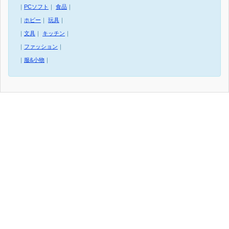
｜
PCソフト
｜
食品
｜
｜
ホビー
｜
玩具
｜
｜
文具
｜
キッチン
｜
｜
ファッション
｜
｜
服&小物
｜