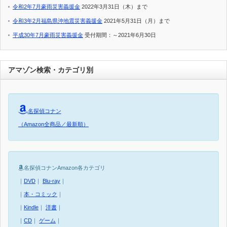
令和2年7月豪雨災害義援金
2022年3月31日（木）まで
令和3年2月福島県沖地震災害義援金
2021年5月31日（月）まで
平成30年7月豪雨災害義援金
受付期間：～2021年6月30日
アマゾン検索・カテゴリ別
名探偵コナン
（Amazon全商品／最新順）
名探偵コナンAmazon各カテゴリ
｜
DVD
｜
Blu-ray
｜
｜
本・コミック
｜
｜
Kindle
｜
洋書
｜
｜
CD
｜
ゲーム
｜