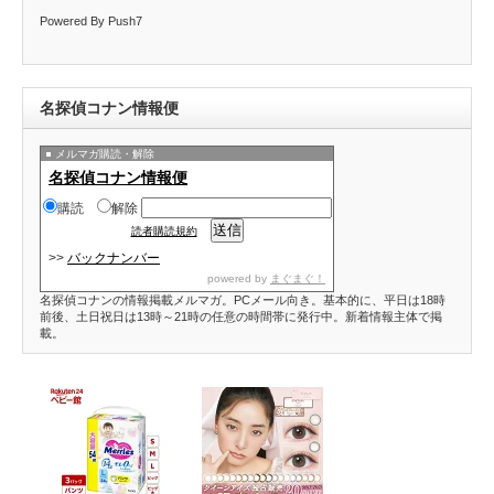
Powered By Push7
名探偵コナン情報便
メルマガ購読・解除
名探偵コナン情報便
購読
解除
読者購読規約
>>
バックナンバー
powered by
まぐまぐ！
名探偵コナンの情報掲載メルマガ。PCメール向き。基本的に、平日は18時
前後、土日祝日は13時～21時の任意の時間帯に発行中。新着情報主体で掲
載。