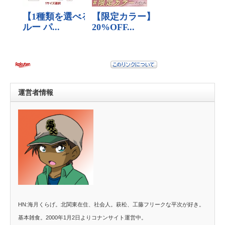
運営者情報
HN:海月くらげ。北関東在住、社会人。萩松、工藤フリークな平次が好き。
基本雑食。2000年1月2日よりコナンサイト運営中。