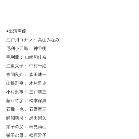
●出演声優
江戸川コナン： 高山みなみ
毛利小五郎： 神谷明
毛利蘭： 山崎和佳奈
江角栄子： 中村千絵
福間良介： 森田成一
山根刑事： 木村雅史
小村刑事： 三戸耕三
藤江竹彦： 松本保典
石飛一也： 石野竜三
鰐淵耕司： 黒田崇矢
栄子の父： 楠見尚己
栄子の母： 松原雅子