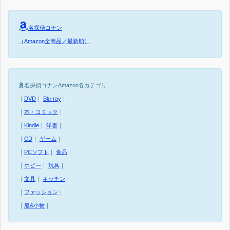
名探偵コナン
（Amazon全商品／最新順）
名探偵コナンAmazon各カテゴリ
｜
DVD
｜
Blu-ray
｜
｜
本・コミック
｜
｜
Kindle
｜
洋書
｜
｜
CD
｜
ゲーム
｜
｜
PCソフト
｜
食品
｜
｜
ホビー
｜
玩具
｜
｜
文具
｜
キッチン
｜
｜
ファッション
｜
｜
服&小物
｜