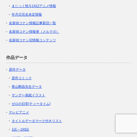
まじっく快斗1412アニメ情報
年月日完全未定情報
名探偵コナン情報記事新旧一覧
名探偵コナン情報便（メルマガ）
名探偵コナン旧情報コンテンツ
作品データ
原作データ
原作コミック
青山剛昌先生データ
サンデー表紙イラスト
ゼロの日常[ティータイム]
テレビアニメ
タイトルデータマーク付きリスト
1話～100話