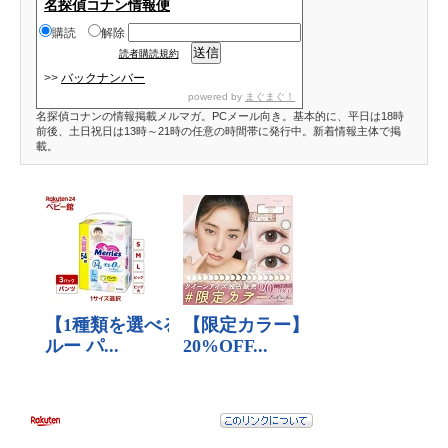
名探偵コナン情報便
購読
解除
読者購読規約
>>
バックナンバー
powered by
まぐまぐ！
名探偵コナンの情報掲載メルマガ。PCメール向き。基本的に、平日は18時
前後、土日祝日は13時～21時の任意の時間帯に発行中。新着情報主体で掲
載。