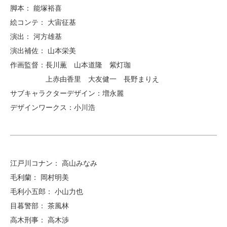
脚本：
能塚裕喜
絵コンテ：
大宙征基
演出：
河方雄基
演出補佐：
山本栄美
作画監督：
長川薫
山本道隆
紫灯珈
上赤由香里
大友健一
長野まりえ
サブキャラクターデザイン：
増永麗
デザインワークス：
小川浩
江戸川コナン： 高山みなみ
毛利蘭：
岡村明美
毛利小五郎：
小山力也
目暮警部：
茶風林
高木刑事：
高木渉