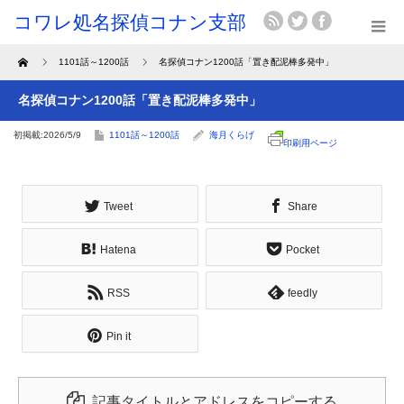
Home
1101話～1200話
名探偵コナン1200話「置き配泥棒多発中」
名探偵コナン1200話「置き配泥棒多発中」
初掲載:2026/5/9
1101話～1200話
海月くらげ
印刷用ページ
Tweet
Share
Hatena
Pocket
RSS
feedly
Pin it
記事タイトルとアドレスをコピーする