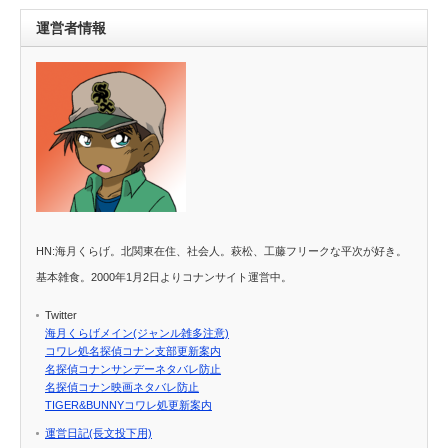
運営者情報
HN:海月くらげ。北関東在住、社会人。萩松、工藤フリークな平次が好き。
基本雑食。2000年1月2日よりコナンサイト運営中。
Twitter
海月くらげメイン(ジャンル雑多注意)
コワレ処名探偵コナン支部更新案内
名探偵コナンサンデーネタバレ防止
名探偵コナン映画ネタバレ防止
TIGER&BUNNYコワレ処更新案内
運営日記(長文投下用)