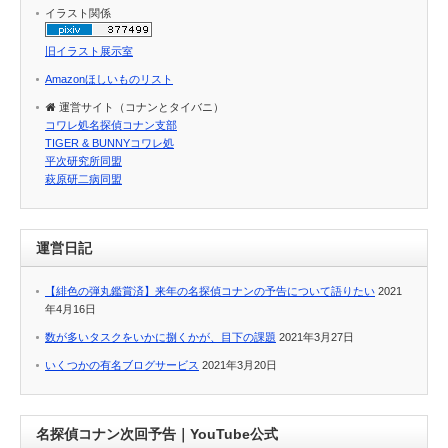
イラスト関係
旧イラスト展示室
Amazonほしいものリスト
運営サイト（コナンとタイバニ）
コワレ処名探偵コナン支部
TIGER & BUNNYコワレ処
平次研究所同盟
萩原研二病同盟
運営日記
【緋色の弾丸鑑賞済】来年の名探偵コナンの予告について語りたい
2021
年4月16日
数が多いタスクをいかに捌くかが、目下の課題
2021年3月27日
いくつかの有名ブログサービス
2021年3月20日
名探偵コナン次回予告｜YouTube公式