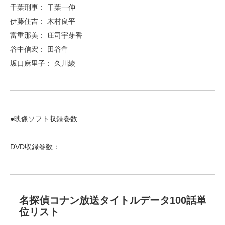
千葉刑事：
干葉一伸
伊藤住吉： 木村良平
富重那美： 庄司宇芽香
谷中信宏： 田谷隼
坂口麻里子： 久川綾
●映像ソフト収録巻数
DVD収録巻数：
名探偵コナン放送タイトルデータ100話単
位リスト