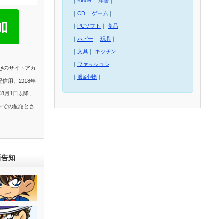
｜
Kindle
｜
洋書
｜
｜
CD
｜
ゲーム
｜
｜
PCソフト
｜
食品
｜
｜
ホビー
｜
玩具
｜
｜
文具
｜
キッチン
｜
｜
ファッション
｜
E@のサイトアカ
｜
服&小物
｜
信用。2018年
年8月1日以降、
ンでの配信とさ
新告知