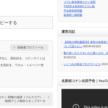
コワレ処名探偵コナン支部
TIGER & BUNNYコワレ処
平次研究所同盟
萩原研二病同盟
ピーする
運営日記
【緋色の弾丸鑑賞済】来年の名探偵
ついて語りたい
2021年4月16日
投稿者プロフィール
数が多いタスクをいかに捌くかが、
年3月27日
平次と、萩松好き。コナンサイトは
いくつかの有名ブログサービス
202
ラ、文具好き。ワタル・トルーパー世
名探偵コナン次回予告｜YouT
コナン 戦慄の楽譜（フルスコア）」
映画アニメ制作スタッフデータ