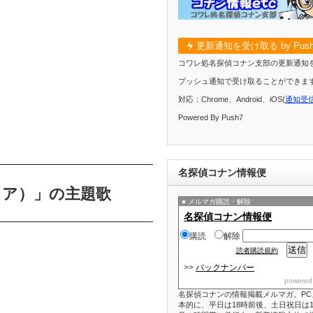
更新通知を受け取る by Push
コワレ処名探偵コナン支部の更新通知
プッシュ通知で受け取ることができま
対応：Chrome、Android、iOS(
通知受
Powered By Push7
名探偵コナン情報便
コア）」の主題歌
メルマガ購読・解除
名探偵コナン情報便
購読
解除
読者購読規約
>>
バックナンバー
powered
名探偵コナンの情報掲載メルマガ。PC
本的に、平日は18時前後、土日祝日は1