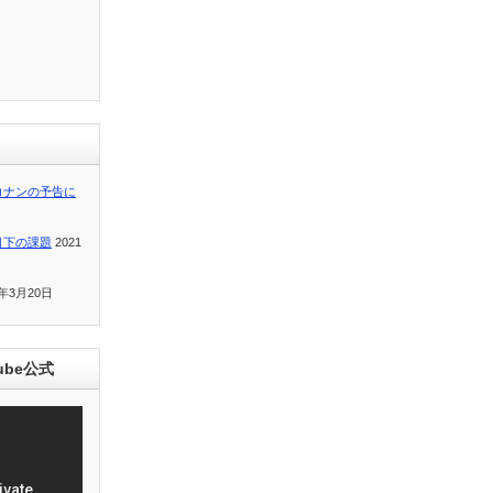
コナンの予告に
目下の課題
2021
1年3月20日
ube公式