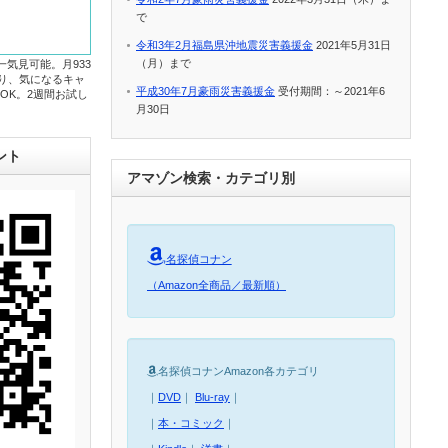
で
令和3年2月福島県沖地震災害義援金
2021年5月31日
（月）まで
一気見可能。月933
たり、気になるキャ
平成30年7月豪雨災害義援金
受付期間：～2021年6
OK。2週間お試し
月30日
ント
アマゾン検索・カテゴリ別
名探偵コナン
（Amazon全商品／最新順）
名探偵コナンAmazon各カテゴリ
｜
DVD
｜
Blu-ray
｜
｜
本・コミック
｜