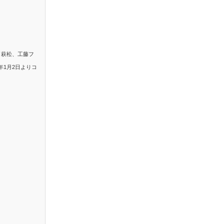
。萩松、工藤フ
年1月2日よりコ