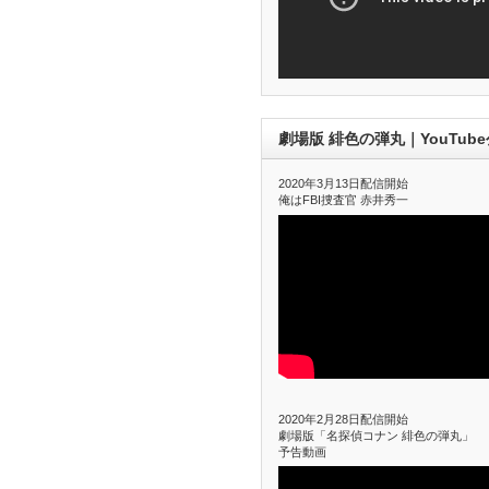
劇場版 緋色の弾丸｜YouTub
2020年3月13日配信開始
俺はFBI捜査官 赤井秀一
2020年2月28日配信開始
劇場版「名探偵コナン 緋色の弾丸」
予告動画