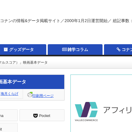
コナンの情報&データ掲載サイト／2000年1月2日運営開始／ 総記事数：
グッズデータ
雑学コラム
コナ
フルスコア）」映画基本データ
画基本データ
海月くらげ
印刷用ページ
na
Pocket
it