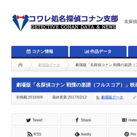
名探偵
コナン情報
作品データ
劇場版データ
劇場版「名探偵コナン 戦慄の楽譜（
劇場版「名探偵コナン 戦慄の楽譜（フルスコア）」映
初掲載:2016/8/8
最終更新:2017/02/12
劇場版データ
Tweet
Share
Hate
RSS
feedly
Pin 