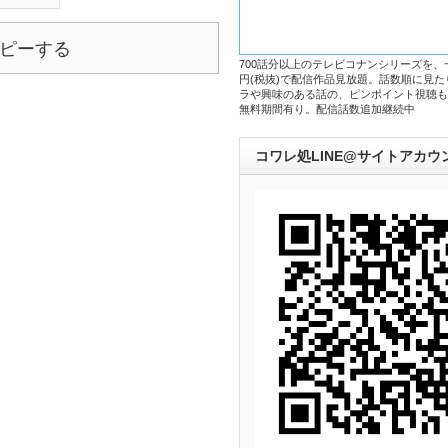
ピーする
700話分以上のテレビコナンシリーズを、
円(税抜)で配信作品見放題。話数順に見
ラや興味のある話の、ピンポイント視聴も
無料期間有り。配信話数追加継続中
コワレ処LINE@サイトアカウ