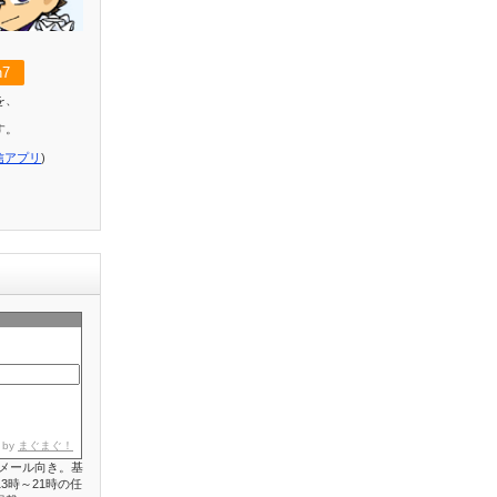
7
を、
す。
信アプリ
)
 by
まぐまぐ！
メール向き。基
3時～21時の任