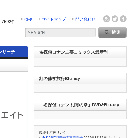
概要
サイトマップ
問い合わせ
7592件
ンサーチ
名探偵コナン主要コミックス最新刊
紅の修学旅行Blu-ray
「名探偵コナン 紺青の拳」DVD&Blu-ray
義援金応援リンク
令和2年7月豪雨災害義援金
2022年3月31日（木）ま