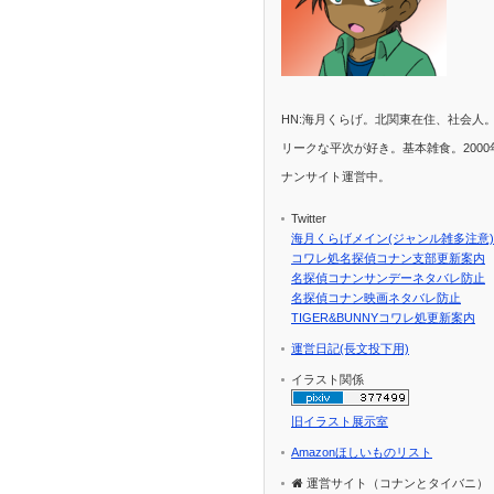
HN:海月くらげ。北関東在住、社会人
リークな平次が好き。基本雑食。2000
ナンサイト運営中。
Twitter
海月くらげメイン(ジャンル雑多注意)
コワレ処名探偵コナン支部更新案内
名探偵コナンサンデーネタバレ防止
名探偵コナン映画ネタバレ防止
TIGER&BUNNYコワレ処更新案内
運営日記(長文投下用)
イラスト関係
旧イラスト展示室
Amazonほしいものリスト
運営サイト（コナンとタイバニ）