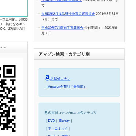
で
令和3年2月福島県沖地震災害義援金
2021年5月31日
（月）まで
一気見可能。月933
たり、気になるキャ
平成30年7月豪雨災害義援金
受付期間：～2021年6
OK。2週間お試し
月30日
ント
アマゾン検索・カテゴリ別
名探偵コナン
（Amazon全商品／最新順）
名探偵コナンAmazon各カテゴリ
｜
DVD
｜
Blu-ray
｜
｜
本・コミック
｜