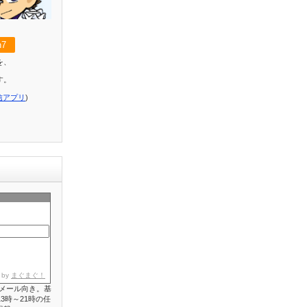
7
を、
す。
信アプリ
)
 by
まぐまぐ！
メール向き。基
3時～21時の任