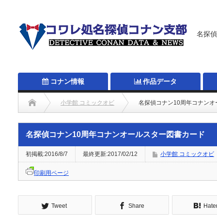
名探偵
コナン情報
作品データ
小学館 コミックオビ
名探偵コナン10周年コナン
名探偵コナン10周年コナンオールスター図書カード
初掲載:2016/8/7
最終更新:2017/02/12
小学館 コミックオビ
印刷用ページ
Tweet
Share
Hate