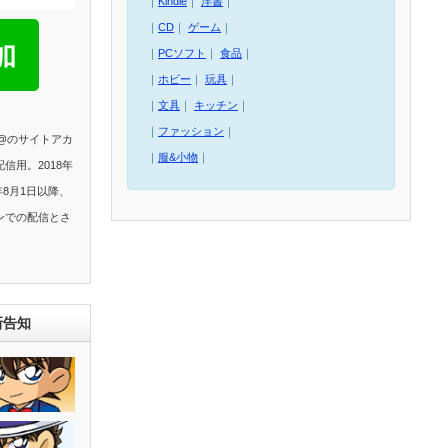
｜
Kindle
｜
洋書
｜
｜
CD
｜
ゲーム
｜
｜
PCソフト
｜
食品
｜
｜
ホビー
｜
玩具
｜
｜
文具
｜
キッチン
｜
｜
ファッション
｜
E@のサイトアカ
｜
服&小物
｜
信用。2018年
年8月1日以降、
ンでの配信とさ
新告知