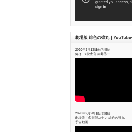
劇場版 緋色の弾丸｜YouTub
2020年3月13日配信開始
俺はFBI捜査官 赤井秀一
2020年2月28日配信開始
劇場版「名探偵コナン 緋色の弾丸」
予告動画