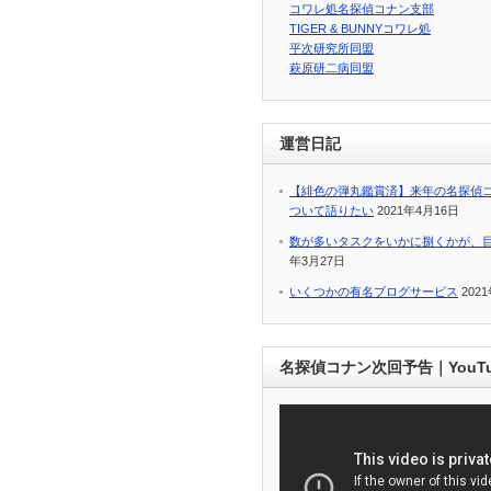
コワレ処名探偵コナン支部
TIGER & BUNNYコワレ処
平次研究所同盟
萩原研二病同盟
運営日記
【緋色の弾丸鑑賞済】来年の名探偵
ついて語りたい
2021年4月16日
数が多いタスクをいかに捌くかが、
年3月27日
いくつかの有名ブログサービス
202
名探偵コナン次回予告｜YouT