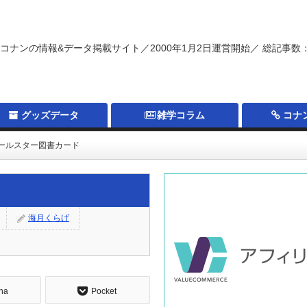
コナンの情報&データ掲載サイト／2000年1月2日運営開始／ 総記事数：
グッズデータ
雑学コラム
コナ
オールスター図書カード
海月くらげ
na
Pocket