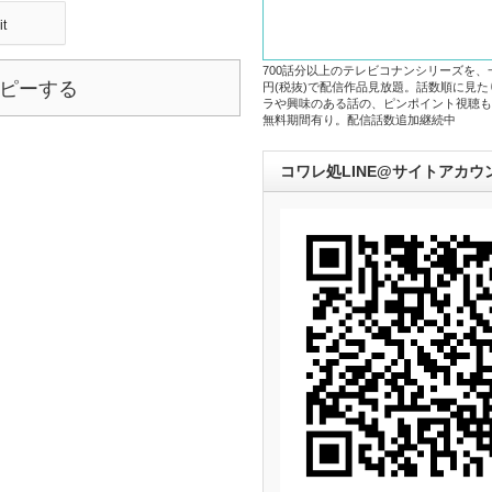
it
700話分以上のテレビコナンシリーズを、
ピーする
円(税抜)で配信作品見放題。話数順に見
ラや興味のある話の、ピンポイント視聴も
無料期間有り。配信話数追加継続中
コワレ処LINE@サイトアカウ