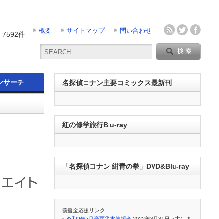
概要
サイトマップ
問い合わせ
7592件
ンサーチ
名探偵コナン主要コミックス最新刊
紅の修学旅行Blu-ray
「名探偵コナン 紺青の拳」DVD&Blu-ray
義援金応援リンク
令和2年7月豪雨災害義援金
2022年3月31日（木）ま