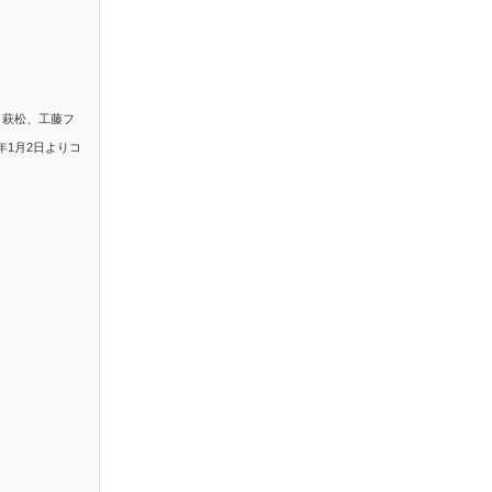
。萩松、工藤フ
年1月2日よりコ