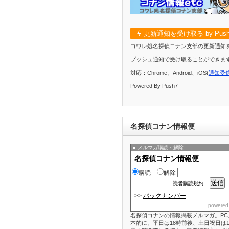
更新通知を受け取る by Push
コワレ処名探偵コナン支部の更新通知
プッシュ通知で受け取ることができま
対応：Chrome、Android、iOS(
通知受
Powered By Push7
名探偵コナン情報便
メルマガ購読・解除
名探偵コナン情報便
購読
解除
読者購読規約
>>
バックナンバー
powered
名探偵コナンの情報掲載メルマガ。PC
本的に、平日は18時前後、土日祝日は1