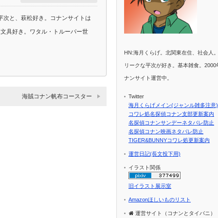
平次と、萩松好き。コナンサイトは
ラ、文具好き。ワタル・トルーパー世
HN:海月くらげ。北関東在住、社会人
リークな平次が好き。基本雑食。2000
ナンサイト運営中。
海賊コナン帆布コースター
Twitter
海月くらげメイン(ジャンル雑多注意)
コワレ処名探偵コナン支部更新案内
名探偵コナンサンデーネタバレ防止
名探偵コナン映画ネタバレ防止
TIGER&BUNNYコワレ処更新案内
運営日記(長文投下用)
イラスト関係
旧イラスト展示室
Amazonほしいものリスト
運営サイト（コナンとタイバニ）