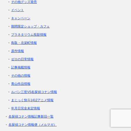
その他グッズ発売
イベント
キャンペーン
期間限定ショップ・カフェ
プラネタリウム投影情報
鳥取・北栄町情報
原作情報
ゼロの日常情報
記事掲載情報
その他の情報
青山作品情報
ルパン三世VS名探偵コナン情報
まじっく快斗1412アニメ情報
年月日完全未定情報
名探偵コナン情報記事新旧一覧
名探偵コナン情報便（メルマガ）