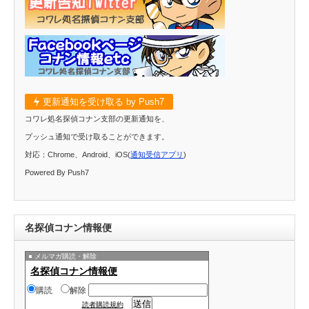
更新通知を受け取る by Push7
コワレ処名探偵コナン支部の更新通知を、
プッシュ通知で受け取ることができます。
対応：Chrome、Android、iOS(
通知受信アプリ
)
Powered By Push7
名探偵コナン情報便
メルマガ購読・解除
名探偵コナン情報便
購読
解除
読者購読規約