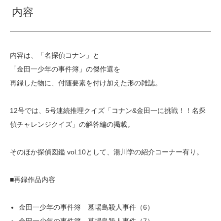
内容
内容は、「名探偵コナン」と
「金田一少年の事件簿」の傑作選を
再録した物に、付随要素を付け加えた形の雑誌。
12号では、5号連続推理クイズ「コナン&金田一に挑戦！！名探
偵チャレンジクイズ」の解答編の掲載。
そのほか探偵図鑑 vol.10として、湯川学の紹介コーナー有り。
■再録作品内容
金田一少年の事件簿 墓場島殺人事件（6）