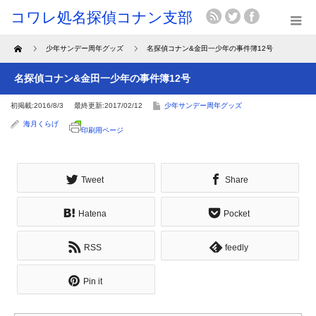
Home
少年サンデー周年グッズ
名探偵コナン&金田一少年の事件簿12号
名探偵コナン&金田一少年の事件簿12号
初掲載:2016/8/3
最終更新:2017/02/12
少年サンデー周年グッズ
海月くらげ
印刷用ページ
Tweet
Share
Hatena
Pocket
RSS
feedly
Pin it