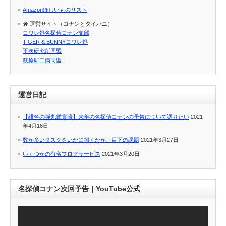
Amazonほしいものリスト
運営サイト（コナンとタイバニ）
コワレ処名探偵コナン支部
TIGER & BUNNYコワレ処
平次研究所同盟
萩原研二病同盟
運営日記
【緋色の弾丸鑑賞済】来年の名探偵コナンの予告について語りたい
2021
年4月16日
数が多いタスクをいかに捌くかが、目下の課題
2021年3月27日
いくつかの有名ブログサービス
2021年3月20日
名探偵コナン次回予告｜YouTube公式