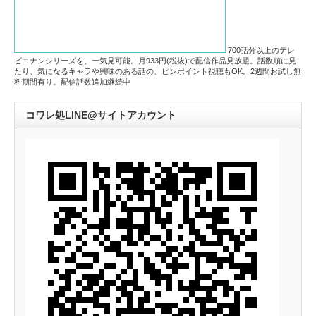
700話分以上のテレ
ビコナンシリーズを、一気見可能。月933円(税抜)で配信作品見放題。話数順に見
たり、気になるキャラや興味のある話の、ピンポイント視聴もOK。2週間お試し無
料期間有り。配信話数追加継続中
コワレ処LINE@サイトアカウント