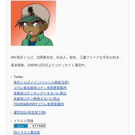
HN:海月くらげ。北関東在住、社会人。萩松、工藤フリークな平次が好き。
基本雑食。2000年1月2日よりコナンサイト運営中。
Twitter
海月くらげメイン(ジャンル雑多注意)
コワレ処名探偵コナン支部更新案内
名探偵コナンサンデーネタバレ防止
名探偵コナン映画ネタバレ防止
TIGER&BUNNYコワレ処更新案内
運営日記(長文投下用)
イラスト関係
旧イラスト展示室