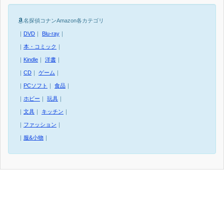
名探偵コナンAmazon各カテゴリ
｜
DVD
｜
Blu-ray
｜
｜
本・コミック
｜
｜
Kindle
｜
洋書
｜
｜
CD
｜
ゲーム
｜
｜
PCソフト
｜
食品
｜
｜
ホビー
｜
玩具
｜
｜
文具
｜
キッチン
｜
｜
ファッション
｜
｜
服&小物
｜