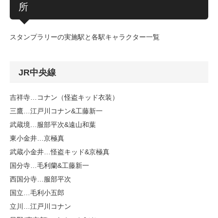
所
スタンプラリーの実施駅と各駅キャラクター一覧
JR中央線
吉祥寺…コナン（怪盗キッド衣装）
三鷹…江戸川コナン&工藤新一
武蔵境…服部平次&遠山和葉
東小金井…京極真
武蔵小金井…怪盗キッド&京極真
国分寺…毛利蘭&工藤新一
西国分寺…服部平次
国立…毛利小五郎
立川…江戸川コナン