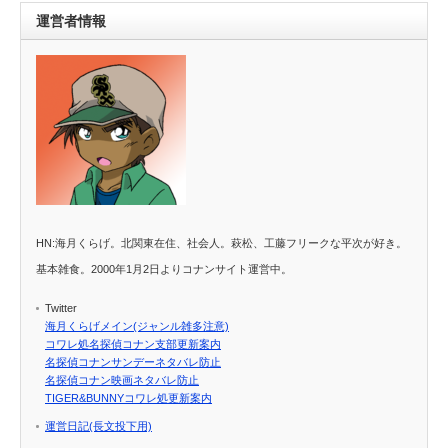
運営者情報
HN:海月くらげ。北関東在住、社会人。萩松、工藤フリークな平次が好き。
基本雑食。2000年1月2日よりコナンサイト運営中。
Twitter
海月くらげメイン(ジャンル雑多注意)
コワレ処名探偵コナン支部更新案内
名探偵コナンサンデーネタバレ防止
名探偵コナン映画ネタバレ防止
TIGER&BUNNYコワレ処更新案内
運営日記(長文投下用)