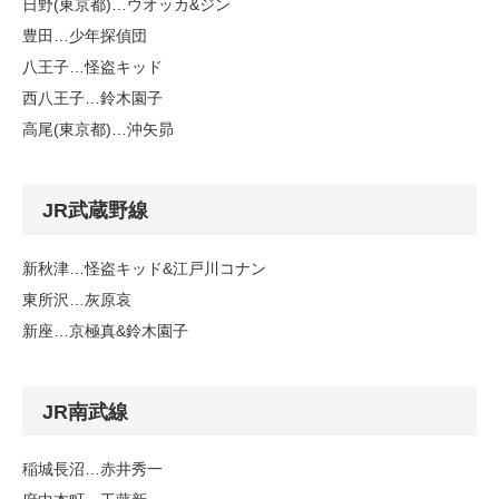
日野(東京都)…ウオッカ&ジン
豊田…少年探偵団
八王子…怪盗キッド
西八王子…鈴木園子
高尾(東京都)…沖矢昴
JR武蔵野線
新秋津…怪盗キッド&江戸川コナン
東所沢…灰原哀
新座…京極真&鈴木園子
JR南武線
稲城長沼…赤井秀一