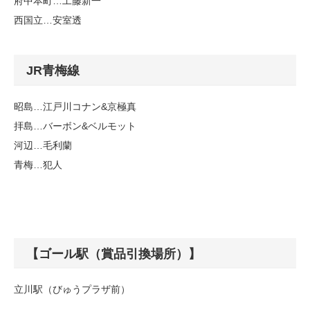
府中本町…工藤新一
西国立…安室透
JR青梅線
昭島…江戸川コナン&京極真
拝島…バーボン&ベルモット
河辺…毛利蘭
青梅…犯人
【ゴール駅（賞品引換場所）】
立川駅（びゅうプラザ前）