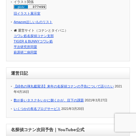
イラスト関係
旧イラスト展示室
Amazonほしいものリスト
運営サイト（コナンとタイバニ）
コワレ処名探偵コナン支部
TIGER & BUNNYコワレ処
平次研究所同盟
萩原研二病同盟
運営日記
【緋色の弾丸鑑賞済】来年の名探偵コナンの予告について語りたい
2021
年4月16日
数が多いタスクをいかに捌くかが、目下の課題
2021年3月27日
いくつかの有名ブログサービス
2021年3月20日
名探偵コナン次回予告｜YouTube公式