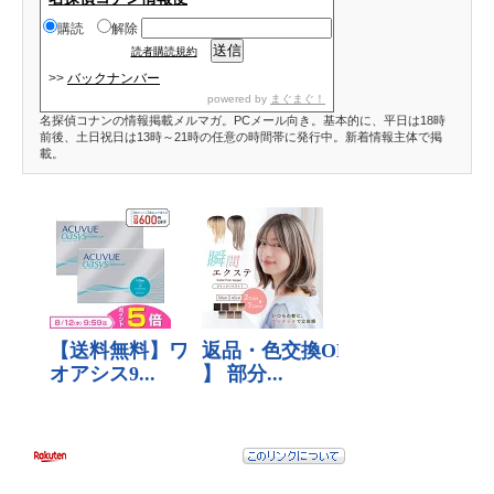
購読
解除
読者購読規約
>>
バックナンバー
powered by
まぐまぐ！
名探偵コナンの情報掲載メルマガ。PCメール向き。基本的に、平日は18時
前後、土日祝日は13時～21時の任意の時間帯に発行中。新着情報主体で掲
載。