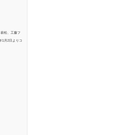
。萩松、工藤フ
年1月2日よりコ