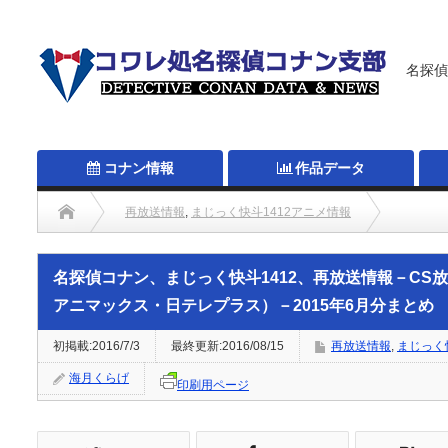
名探偵
コナン情報
作品データ
再放送情報
,
まじっく快斗1412アニメ情報
名探偵コナン、まじっく快斗1412、再放送情報－CS放送（キッズステ
名探偵コナン、まじっく快斗1412、再放送情報－CS
アニマックス・日テレプラス）－2015年6月分まとめ
初掲載:2016/7/3
最終更新:2016/08/15
再放送情報
,
まじっく
海月くらげ
印刷用ページ