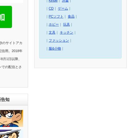
｜
Kindle
｜
洋書
｜
｜
CD
｜
ゲーム
｜
｜
PCソフト
｜
食品
｜
｜
ホビー
｜
玩具
｜
｜
文具
｜
キッチン
｜
｜
ファッション
｜
E@のサイトアカ
｜
服&小物
｜
信用。2018年
年8月1日以降、
ンでの配信とさ
新告知