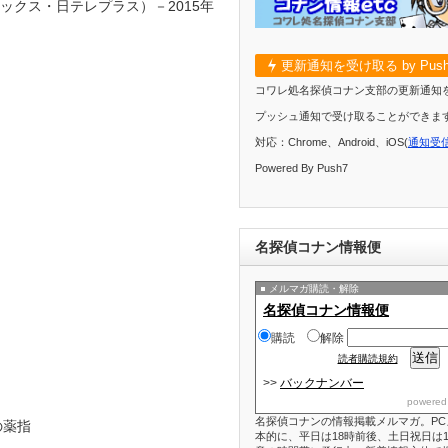
ックス・日テレプラス）－2015年
更新通知を受け取る by Push
コワレ処名探偵コナン支部の更新通知
プッシュ通知で受け取ることができま
対応：Chrome、Android、iOS(
通知受
Powered By Push7
名探偵コナン情報便
メルマガ購読・解除
名探偵コナン情報便
購読
解除
読者購読規約
>>
バックナンバー
powered
名探偵コナンの情報掲載メルマガ。PC
の薬指
本的に、平日は18時前後、土日祝日は1