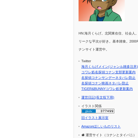
HN:海月くらげ。北関東在住、社会人
リークな平次が好き。基本雑食。2000
ナンサイト運営中。
Twitter
海月くらげメイン(ジャンル雑多注意)
コワレ処名探偵コナン支部更新案内
名探偵コナンサンデーネタバレ防止
名探偵コナン映画ネタバレ防止
TIGER&BUNNYコワレ処更新案内
運営日記(長文投下用)
イラスト関係
旧イラスト展示室
Amazonほしいものリスト
運営サイト（コナンとタイバニ）