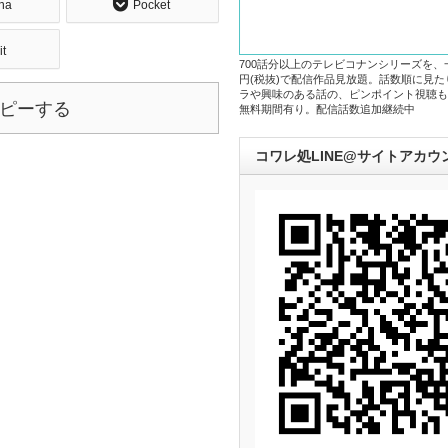
na
Pocket
it
700話分以上のテレビコナンシリーズを、
円(税抜)で配信作品見放題。話数順に見
ラや興味のある話の、ピンポイント視聴も
ピーする
無料期間有り。配信話数追加継続中
コワレ処LINE@サイトアカウ