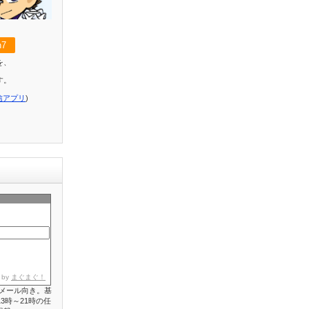
7
を、
す。
信アプリ
)
 by
まぐまぐ！
メール向き。基
3時～21時の任