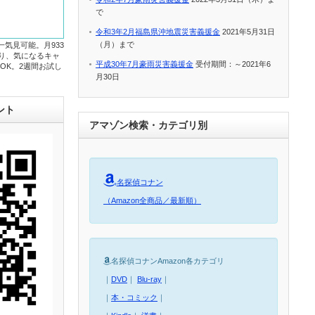
で
令和3年2月福島県沖地震災害義援金
2021年5月31日
（月）まで
一気見可能。月933
たり、気になるキャ
平成30年7月豪雨災害義援金
受付期間：～2021年6
OK。2週間お試し
月30日
ント
アマゾン検索・カテゴリ別
名探偵コナン
（Amazon全商品／最新順）
名探偵コナンAmazon各カテゴリ
｜
DVD
｜
Blu-ray
｜
｜
本・コミック
｜