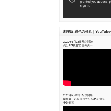
劇場版 緋色の弾丸｜YouTub
2020年3月13日配信開始
俺はFBI捜査官 赤井秀一
2020年2月28日配信開始
劇場版「名探偵コナン 緋色の弾丸」
予告動画