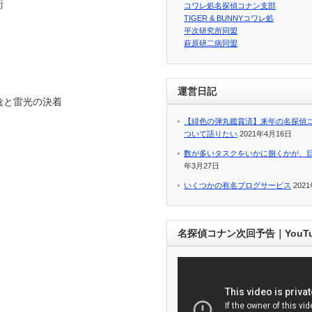
術
コワレ処名探偵コナン支部
TIGER & BUNNYコワレ処
平次研究所同盟
萩原研二病同盟
運営日記
／陰と雷光の決着
【緋色の弾丸鑑賞済】来年の名探偵
ついて語りたい
2021年4月16日
数が多いタスクをいかに捌くかが、
年3月27日
いくつかの有名ブログサービス
202
名探偵コナン次回予告｜YouT