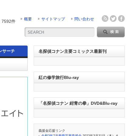
概要
サイトマップ
問い合わせ
7592件
ンサーチ
名探偵コナン主要コミックス最新刊
紅の修学旅行Blu-ray
「名探偵コナン 紺青の拳」DVD&Blu-ray
義援金応援リンク
令和2年7月豪雨災害義援金
2022年3月31日（木）ま