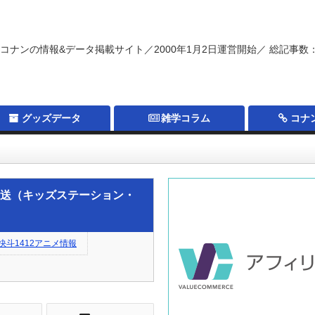
コナンの情報&データ掲載サイト／2000年1月2日運営開始／ 総記事数：
グッズデータ
雑学コラム
コナ
ーション・アニマックス・日テレプラス）－2015年6月分まとめ
放送（キッズステーション・
快斗1412アニメ情報