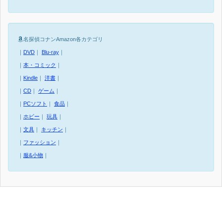
名探偵コナンAmazon各カテゴリ
｜
DVD
｜
Blu-ray
｜
｜
本・コミック
｜
｜
Kindle
｜
洋書
｜
｜
CD
｜
ゲーム
｜
｜
PCソフト
｜
食品
｜
｜
ホビー
｜
玩具
｜
｜
文具
｜
キッチン
｜
｜
ファッション
｜
｜
服&小物
｜