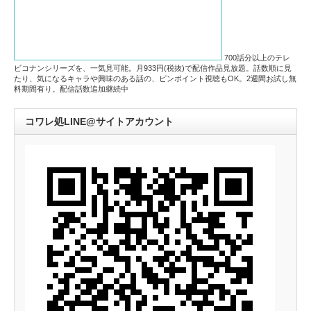
700話分以上のテレ
ビコナンシリーズを、一気見可能。月933円(税抜)で配信作品見放題。話数順に見
たり、気になるキャラや興味のある話の、ピンポイント視聴もOK。2週間お試し無
料期間有り。配信話数追加継続中
コワレ処LINE@サイトアカウント