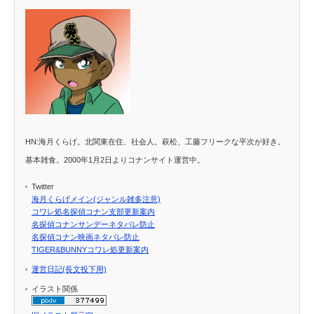
HN:海月くらげ。北関東在住、社会人。萩松、工藤フリークな平次が好き。
基本雑食。2000年1月2日よりコナンサイト運営中。
Twitter
海月くらげメイン(ジャンル雑多注意)
コワレ処名探偵コナン支部更新案内
名探偵コナンサンデーネタバレ防止
名探偵コナン映画ネタバレ防止
TIGER&BUNNYコワレ処更新案内
運営日記(長文投下用)
イラスト関係