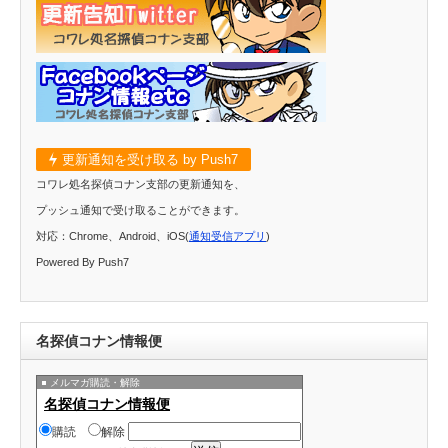
更新通知を受け取る by Push7
コワレ処名探偵コナン支部の更新通知を、
プッシュ通知で受け取ることができます。
対応：Chrome、Android、iOS(
通知受信アプリ
)
Powered By Push7
名探偵コナン情報便
メルマガ購読・解除
名探偵コナン情報便
購読
解除