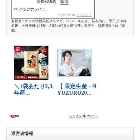
読者購読規約
>>
バックナンバー
powered by
まぐまぐ！
名探偵コナンの情報掲載メルマガ。PCメール向き。基本的に、平日は18時
前後、土日祝日は13時～21時の任意の時間帯に発行中。新着情報主体で掲
載。
運営者情報