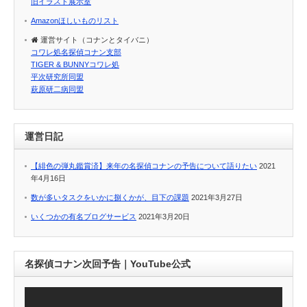
旧イラスト展示室
Amazonほしいものリスト
運営サイト（コナンとタイバニ）
コワレ処名探偵コナン支部
TIGER & BUNNYコワレ処
平次研究所同盟
萩原研二病同盟
運営日記
【緋色の弾丸鑑賞済】来年の名探偵コナンの予告について語りたい
2021
年4月16日
数が多いタスクをいかに捌くかが、目下の課題
2021年3月27日
いくつかの有名ブログサービス
2021年3月20日
名探偵コナン次回予告｜YouTube公式