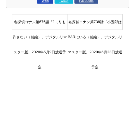
WEB
Twitter
Facebook
名探偵コナン第675話「1ミリも
名探偵コナン第738話「小五郎は
許さない（前編）」デジタルリマ
BARにいる（前編）」デジタルリ
スター版、2020年5月9日放送予
マスター版、2020年5月23日放送
定
予定