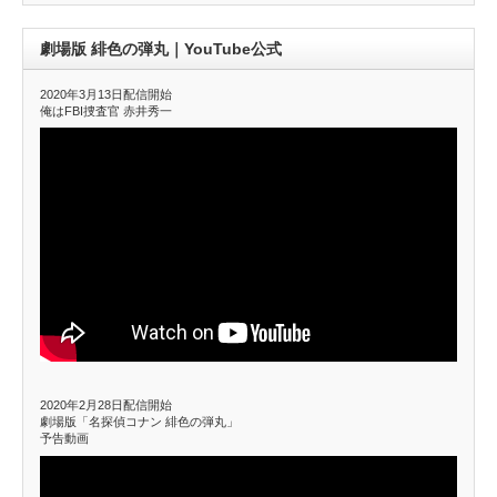
劇場版 緋色の弾丸｜YouTube公式
2020年3月13日配信開始
俺はFBI捜査官 赤井秀一
2020年2月28日配信開始
劇場版「名探偵コナン 緋色の弾丸」
予告動画