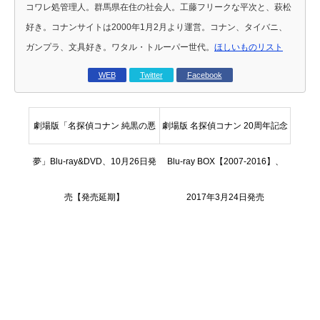
コワレ処管理人。群馬県在住の社会人。工藤フリークな平次と、萩松
好き。コナンサイトは2000年1月2月より運営。コナン、タイバニ、
ガンプラ、文具好き。ワタル・トルーパー世代。
ほしいものリスト
WEB
Twitter
Facebook
劇場版「名探偵コナン 純黒の悪
劇場版 名探偵コナン 20周年記念
夢」Blu-ray&DVD、10月26日発
Blu-ray BOX【2007-2016】、
売【発売延期】
2017年3月24日発売