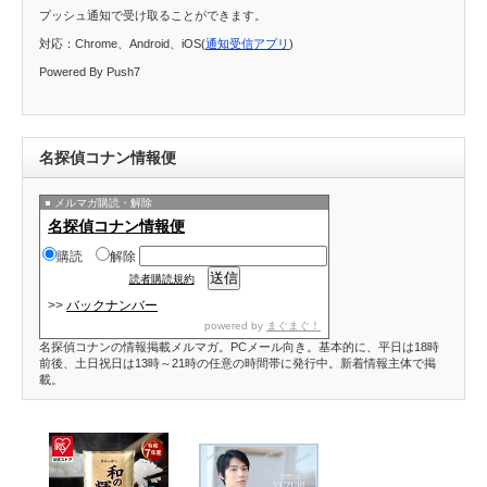
プッシュ通知で受け取ることができます。
対応：Chrome、Android、iOS(
通知受信アプリ
)
Powered By Push7
名探偵コナン情報便
メルマガ購読・解除
名探偵コナン情報便
購読
解除
読者購読規約
>>
バックナンバー
powered by
まぐまぐ！
名探偵コナンの情報掲載メルマガ。PCメール向き。基本的に、平日は18時
前後、土日祝日は13時～21時の任意の時間帯に発行中。新着情報主体で掲
載。