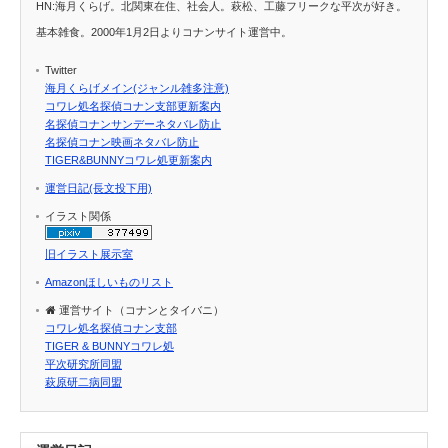
HN:海月くらげ。北関東在住、社会人。萩松、工藤フリークな平次が好き。
基本雑食。2000年1月2日よりコナンサイト運営中。
Twitter
海月くらげメイン(ジャンル雑多注意)
コワレ処名探偵コナン支部更新案内
名探偵コナンサンデーネタバレ防止
名探偵コナン映画ネタバレ防止
TIGER&BUNNYコワレ処更新案内
運営日記(長文投下用)
イラスト関係
旧イラスト展示室
Amazonほしいものリスト
運営サイト（コナンとタイバニ）
コワレ処名探偵コナン支部
TIGER & BUNNYコワレ処
平次研究所同盟
萩原研二病同盟