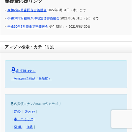
義援金応援リンク
令和2年7月豪雨災害義援金
2022年3月31日（木）まで
令和3年2月福島県沖地震災害義援金
2021年5月31日（月）まで
平成30年7月豪雨災害義援金
受付期間：～2021年6月30日
アマゾン検索・カテゴリ別
名探偵コナン
（Amazon全商品／最新順）
名探偵コナンAmazon各カテゴリ
｜
DVD
｜
Blu-ray
｜
｜
本・コミック
｜
｜
Kindle
｜
洋書
｜