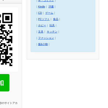
｜
本・コミック
｜
｜
Kindle
｜
洋書
｜
｜
CD
｜
ゲーム
｜
｜
PCソフト
｜
食品
｜
｜
ホビー
｜
玩具
｜
｜
文具
｜
キッチン
｜
｜
ファッション
｜
｜
服&小物
｜
E@のサイトアカ