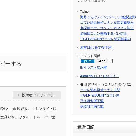
Twitter
海月くらげメイン(ジャンル雑多注意)
コワレ処名探偵コナン支部更新案内
名探偵コナンサンデーネタバレ防止
名探偵コナン映画ネタバレ防止
TIGER&BUNNYコワレ処更新案内
運営日記(長文投下用)
イラスト関係
ピーする
旧イラスト展示室
Amazonほしいものリスト
運営サイト（コナンとタイバニ）
コワレ処名探偵コナン支部
投稿者プロフィール
TIGER & BUNNYコワレ処
平次研究所同盟
萩原研二病同盟
平次と、萩松好き。コナンサイトは
ラ、文具好き。ワタル・トルーパー世
運営日記