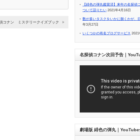
【緋色の弾丸鑑賞済】来年の名探偵
ついて語りたい
2021年4月16日
数が多いタスクをいかに捌くかが、
偵コナン ミステリークイズブック
年3月27日
いくつかの有名ブログサービス
202
名探偵コナン次回予告｜YouT
劇場版 緋色の弾丸｜YouTub