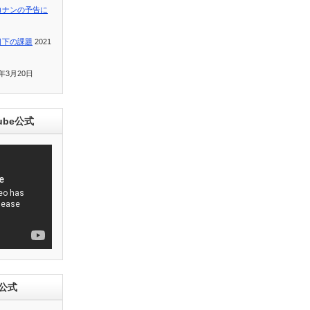
コナンの予告に
目下の課題
2021
1年3月20日
ube公式
e公式