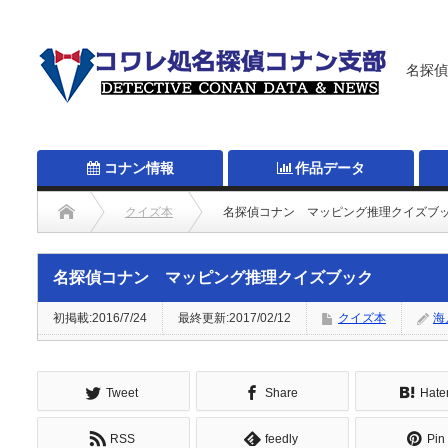
名探偵
コナン情報
作品データ
クイズ本
名探偵コナン マッピング推理クイズブ
名探偵コナン マッピング推理クイズブック
初掲載:2016/7/24
最終更新:2017/02/12
クイズ本
海
Tweet
Share
Hate
RSS
feedly
Pin 