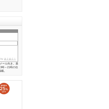
 by
まぐまぐ！
メール向き。基
3時～21時の任
掲載。