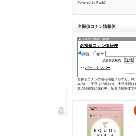
Powered By Push7
名探偵コナン情報便
メルマガ購読・解除
名探偵コナン情報便
購読
解除
読者購読規約
>>
バックナンバー
powered
名探偵コナンの情報掲載メルマガ。PC
本的に、平日は18時前後、土日祝日は1
意の時間帯に発行中。新着情報主体で