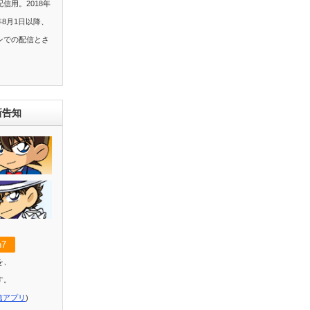
信用。2018年
年8月1日以降、
ンでの配信とさ
新告知
7
を、
す。
信アプリ
)