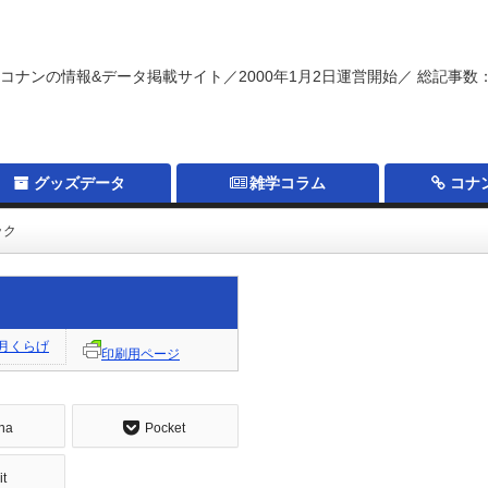
コナンの情報&データ掲載サイト／2000年1月2日運営開始／ 総記事数：
グッズデータ
雑学コラム
コナ
ック
月くらげ
印刷用ページ
na
Pocket
it