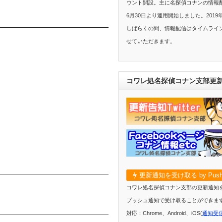
ウント開設。主に名探偵コナンの情報配
6月30日より運用開始しました。2019
しばらくの間、情報配信はタイムライ
せていただきます。
コワレ処名探偵コナン支部更
更新通知を受け取る by Push
コワレ処名探偵コナン支部の更新通知
プッシュ通知で受け取ることができま
対応：Chrome、Android、iOS(
通知受