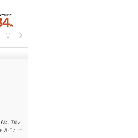
。萩松、工藤フ
年1月2日よりコ