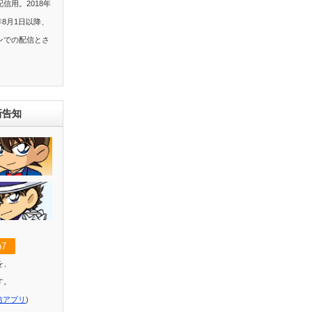
信用。2018年
年8月1日以降、
ンでの配信とさ
新告知
7
を、
す。
信アプリ
)