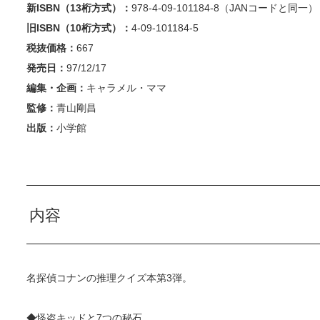
新ISBN（13桁方式）：
978-4-09-101184-8（JANコードと同一）
旧ISBN（10桁方式）：
4-09-101184-5
税抜価格：
667
発売日：
97/12/17
編集・企画：
キャラメル・ママ
監修：
青山剛昌
出版：
小学館
内容
名探偵コナンの推理クイズ本第3弾。
◆怪盗キッドと7つの秘石