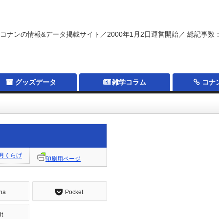
コナンの情報&データ掲載サイト／2000年1月2日運営開始／ 総記事数：
グッズデータ
雑学コラム
コナ
月くらげ
印刷用ページ
na
Pocket
it