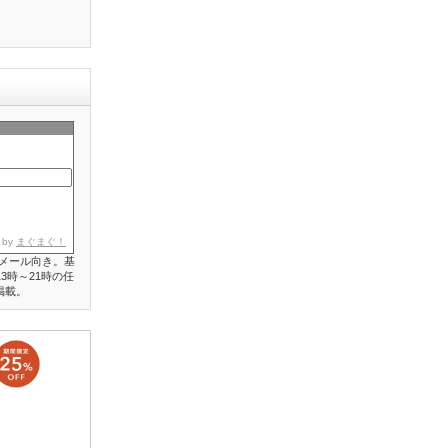
 by
まぐまぐ！
メール向き。基
3時～21時の任
掲載。