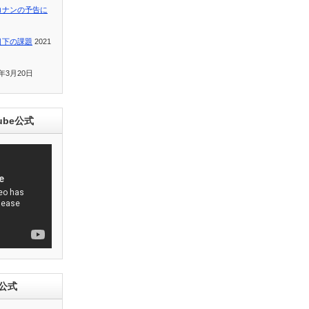
コナンの予告に
目下の課題
2021
1年3月20日
ube公式
e公式