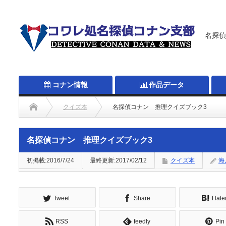
名探偵
コナン情報
作品データ
クイズ本
名探偵コナン 推理クイズブック3
名探偵コナン 推理クイズブック3
初掲載:2016/7/24
最終更新:2017/02/12
クイズ本
海
Tweet
Share
Hate
RSS
feedly
Pin 