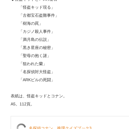
「怪盗キッド現る」
「古都宝石盗難事件」
「樹海の罠」
「カジノ殺人事件」
「満月島の伝説」
「黒き星座の秘密」
「聖母の抱く謎」
「狙われた蘭」
「名探偵対大怪盗」
「ARKビルの死闘」
表紙は、怪盗キッドとコナン。
A5。112頁。
名探偵コナン 推理クイズブック3