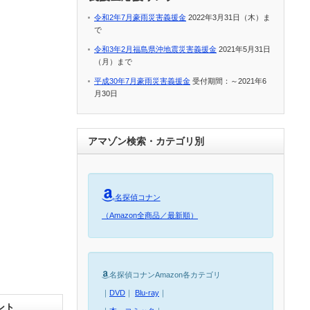
令和2年7月豪雨災害義援金
2022年3月31日（木）ま
で
令和3年2月福島県沖地震災害義援金
2021年5月31日
（月）まで
平成30年7月豪雨災害義援金
受付期間：～2021年6
月30日
アマゾン検索・カテゴリ別
名探偵コナン
（Amazon全商品／最新順）
名探偵コナンAmazon各カテゴリ
｜
DVD
｜
Blu-ray
｜
ント