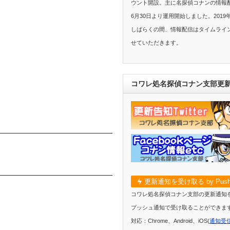
ウント開設。主に名探偵コナンの情報配
6月30日より運用開始しました。2019
しばらくの間、情報配信はタイムライ
せていただきます。
コワレ処名探偵コナン支部更
更新通知を受け取る by Push
コワレ処名探偵コナン支部の更新通知
プッシュ通知で受け取ることができま
対応：Chrome、Android、iOS(
通知受