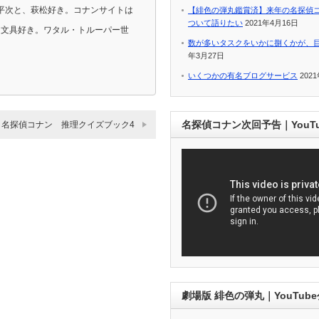
平次と、萩松好き。コナンサイトは
【緋色の弾丸鑑賞済】来年の名探偵
ついて語りたい
2021年4月16日
ラ、文具好き。ワタル・トルーパー世
数が多いタスクをいかに捌くかが、
年3月27日
いくつかの有名ブログサービス
202
名探偵コナン次回予告｜YouT
名探偵コナン 推理クイズブック4
劇場版 緋色の弾丸｜YouTub