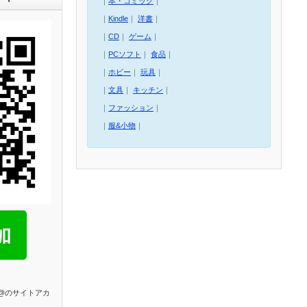
｜
本・コミック
｜
｜
Kindle
｜
洋書
｜
｜
CD
｜
ゲーム
｜
｜
PCソフト
｜
食品
｜
｜
ホビー
｜
玩具
｜
｜
文具
｜
キッチン
｜
｜
ファッション
｜
｜
服&小物
｜
E@のサイトアカ