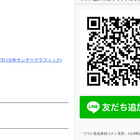
3) (少年サンデーグラフィック)
「コワレ処名探偵コナン支部」のLIN