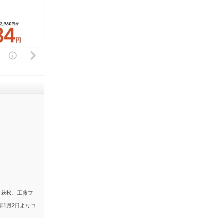
。萩松、工藤フ
年1月2日よりコ