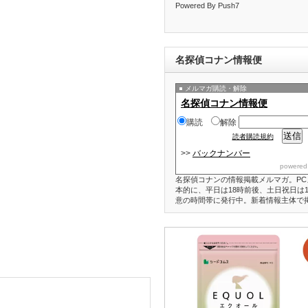
Powered By Push7
名探偵コナン情報便
メルマガ購読・解除
名探偵コナン情報便
購読
解除
読者購読規約
>>
バックナンバー
powered
名探偵コナンの情報掲載メルマガ。PC
本的に、平日は18時前後、土日祝日は1
意の時間帯に発行中。新着情報主体で