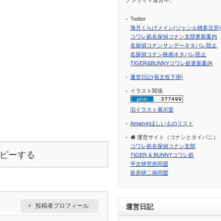
Twitter
海月くらげメイン(ジャンル雑多注意)
コワレ処名探偵コナン支部更新案内
名探偵コナンサンデーネタバレ防止
名探偵コナン映画ネタバレ防止
TIGER&BUNNYコワレ処更新案内
運営日記(長文投下用)
イラスト関係
旧イラスト展示室
Amazonほしいものリスト
運営サイト（コナンとタイバニ）
コワレ処名探偵コナン支部
ピーする
TIGER & BUNNYコワレ処
平次研究所同盟
萩原研二病同盟
投稿者プロフィール
運営日記