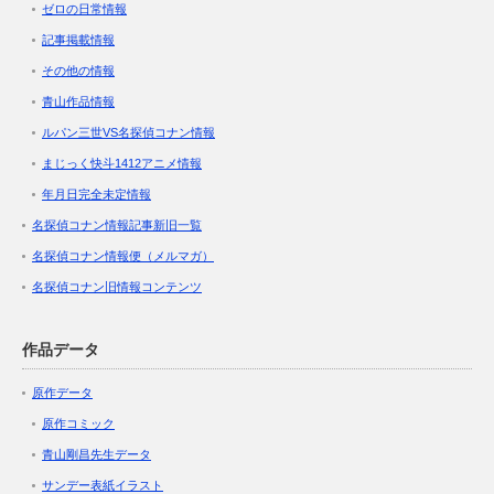
ゼロの日常情報
記事掲載情報
その他の情報
青山作品情報
ルパン三世VS名探偵コナン情報
まじっく快斗1412アニメ情報
年月日完全未定情報
名探偵コナン情報記事新旧一覧
名探偵コナン情報便（メルマガ）
名探偵コナン旧情報コンテンツ
作品データ
原作データ
原作コミック
青山剛昌先生データ
サンデー表紙イラスト