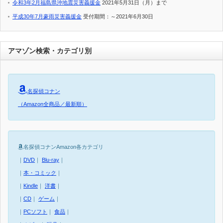
令和3年2月福島県沖地震災害義援金
2021年5月31日（月）まで
平成30年7月豪雨災害義援金
受付期間：～2021年6月30日
アマゾン検索・カテゴリ別
名探偵コナン
（Amazon全商品／最新順）
名探偵コナンAmazon各カテゴリ
｜
DVD
｜
Blu-ray
｜
｜
本・コミック
｜
｜
Kindle
｜
洋書
｜
｜
CD
｜
ゲーム
｜
｜
PCソフト
｜
食品
｜