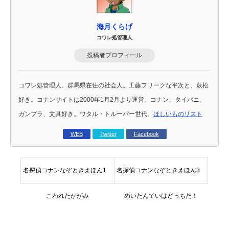
海月くらげ
コワレ処管理人
投稿者プロフィール
コワレ処管理人。群馬県在住の社会人。工藤フリークな平次と、萩松
好き。コナンサイトは2000年1月2月より運営。コナン、タイバニ、
ガンプラ、文具好き。ワタル・トルーパー世代。
ほしいものリスト
WEB
Twitter
Facebook
名探偵コナンなぞときえほん1
名探偵コナンなぞときえほん3
こわれたかがみ
めいたんていはどっちだ！