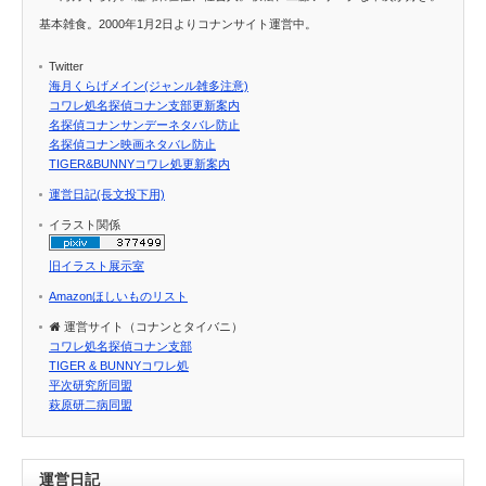
基本雑食。2000年1月2日よりコナンサイト運営中。
Twitter
海月くらげメイン(ジャンル雑多注意)
コワレ処名探偵コナン支部更新案内
名探偵コナンサンデーネタバレ防止
名探偵コナン映画ネタバレ防止
TIGER&BUNNYコワレ処更新案内
運営日記(長文投下用)
イラスト関係
旧イラスト展示室
Amazonほしいものリスト
運営サイト（コナンとタイバニ）
コワレ処名探偵コナン支部
TIGER & BUNNYコワレ処
平次研究所同盟
萩原研二病同盟
運営日記