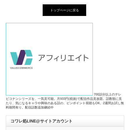
トップページに戻る
700話分以上のテレ
ビコナンシリーズを、一気見可能。月933円(税抜)で配信作品見放題。話数順に見
たり、気になるキャラや興味のある話の、ピンポイント視聴もOK。2週間お試し無
料期間有り。配信話数追加継続中
コワレ処LINE@サイトアカウント