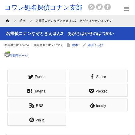
Home
絵本
名探偵コナンなぞときえほん2 あがさはかせのはつめい
名探偵コナンなぞときえほん2 あがさはかせのはつめい
初掲載:2016/7/24
最終更新:2017/02/12
絵本
海月くらげ
印刷用ページ
Tweet
Share
Hatena
Pocket
RSS
feedly
Pin it