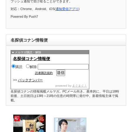
プッシュ通知で受け取ることができます。
対応：Chrome、Android、iOS(
通知受信アプリ
)
Powered By Push7
名探偵コナン情報便
メルマガ購読・解除
名探偵コナン情報便
購読
解除
読者購読規約
>>
バックナンバー
powered by
まぐまぐ！
名探偵コナンの情報掲載メルマガ。PCメール向き。基本的に、平日は18時
前後、土日祝日は13時～21時の任意の時間帯に発行中。新着情報主体で掲
載。