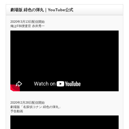
劇場版 緋色の弾丸｜YouTube公式
2020年3月13日配信開始
俺はFBI捜査官 赤井秀一
2020年2月28日配信開始
劇場版「名探偵コナン 緋色の弾丸」
予告動画