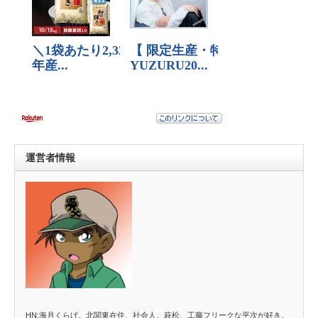
運営者情報
HN:海月くらげ。北関東在住、社会人。萩松、工藤フリークな平次が好き。