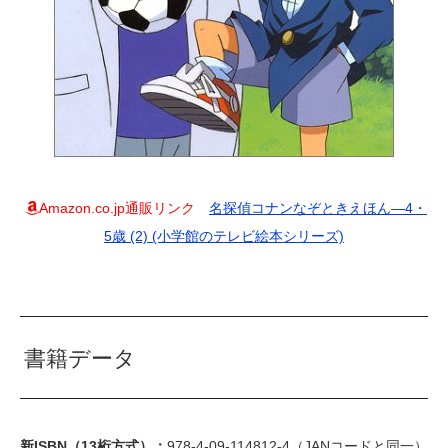
Amazon.co.jp通販リンク
名探偵コナンなぞときえほん―4・
5歳 (2) (小学館のテレビ絵本シリーズ)
書籍データ
新ISBN（13桁方式）：
978-4-09-114812-4（JANコードと同一）