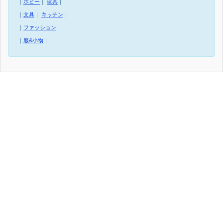
｜
ホビー
｜
玩具
｜
｜
文具
｜
キッチン
｜
｜
ファッション
｜
｜
服&小物
｜