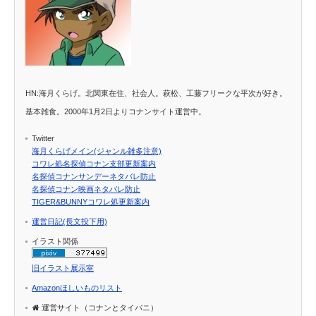
HN:海月くらげ。北関東在住、社会人。萩松、工藤フリークな平次が好き。
基本雑食。2000年1月2日よりコナンサイト運営中。
Twitter
海月くらげメイン(ジャンル雑多注意)
コワレ処名探偵コナン支部更新案内
名探偵コナンサンデーネタバレ防止
名探偵コナン映画ネタバレ防止
TIGER&BUNNYコワレ処更新案内
運営日記(長文投下用)
イラスト関係
旧イラスト展示室
Amazonほしいものリスト
運営サイト（コナンとタイバニ）