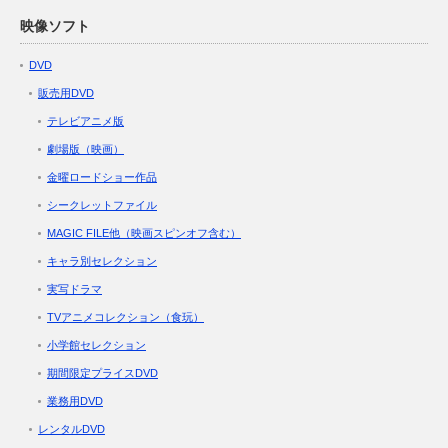
映像ソフト
DVD
販売用DVD
テレビアニメ版
劇場版（映画）
金曜ロードショー作品
シークレットファイル
MAGIC FILE他（映画スピンオフ含む）
キャラ別セレクション
実写ドラマ
TVアニメコレクション（食玩）
小学館セレクション
期間限定プライスDVD
業務用DVD
レンタルDVD