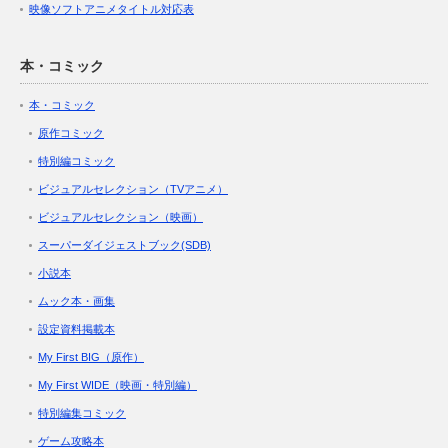
映像ソフトアニメタイトル対応表
本・コミック
本・コミック
原作コミック
特別編コミック
ビジュアルセレクション（TVアニメ）
ビジュアルセレクション（映画）
スーパーダイジェストブック(SDB)
小説本
ムック本・画集
設定資料掲載本
My First BIG（原作）
My First WIDE（映画・特別編）
特別編集コミック
ゲーム攻略本