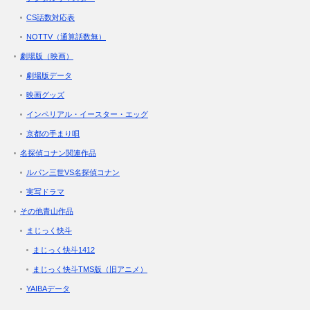
CS話数対応表
NOTTV（通算話数無）
劇場版（映画）
劇場版データ
映画グッズ
インペリアル・イースター・エッグ
京都の手まり唄
名探偵コナン関連作品
ルパン三世VS名探偵コナン
実写ドラマ
その他青山作品
まじっく快斗
まじっく快斗1412
まじっく快斗TMS版（旧アニメ）
YAIBAデータ