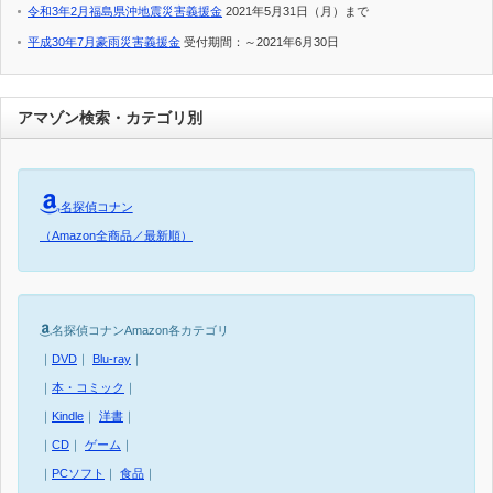
令和3年2月福島県沖地震災害義援金
2021年5月31日（月）まで
平成30年7月豪雨災害義援金
受付期間：～2021年6月30日
アマゾン検索・カテゴリ別
名探偵コナン
（Amazon全商品／最新順）
名探偵コナンAmazon各カテゴリ
｜
DVD
｜
Blu-ray
｜
｜
本・コミック
｜
｜
Kindle
｜
洋書
｜
｜
CD
｜
ゲーム
｜
｜
PCソフト
｜
食品
｜