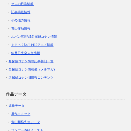
ゼロの日常情報
記事掲載情報
その他の情報
青山作品情報
ルパン三世VS名探偵コナン情報
まじっく快斗1412アニメ情報
年月日完全未定情報
名探偵コナン情報記事新旧一覧
名探偵コナン情報便（メルマガ）
名探偵コナン旧情報コンテンツ
作品データ
原作データ
原作コミック
青山剛昌先生データ
サンデー表紙イラスト