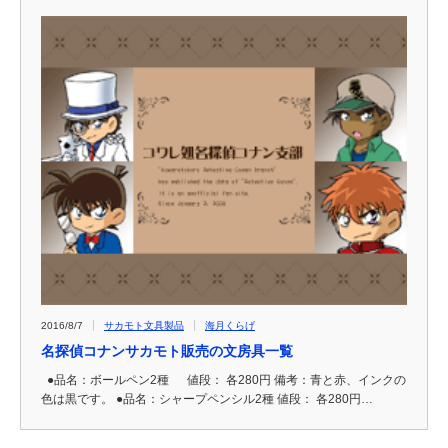
2016/8/7
サカモト文具製品
海月くらげ
名探偵コナンサカモト販売の文房具一覧
●品名：ボールペン2種 値段： 各280円 備考：青と赤、インクの
色は黒です。 ●品名：シャープペンシル2種 値段： 各280円…