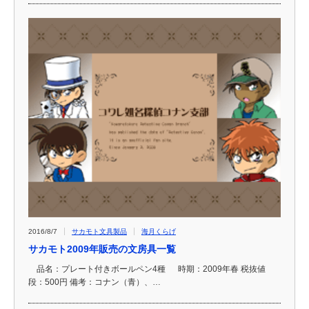
2016/8/7
サカモト文具製品
海月くらげ
サカモト2009年販売の文房具一覧
品名：プレート付きボールペン4種 時期：2009年春 税抜値
段：500円 備考：コナン（青）、…