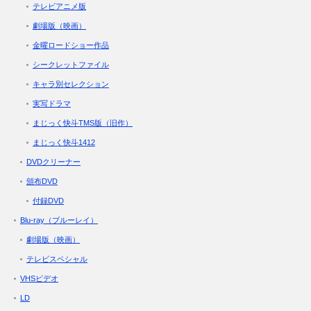
テレビアニメ版
劇場版（映画）
金曜ロードショー作品
シークレットファイル
キャラ別セレクション
実写ドラマ
まじっく快斗TMS版（旧作）
まじっく快斗1412
DVDクリーナー
頒布DVD
付録DVD
Blu-ray（ブルーレイ）
劇場版（映画）
テレビスペシャル
VHSビデオ
LD