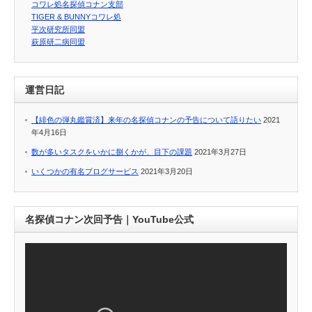
コワレ処名探偵コナン支部
TIGER & BUNNYコワレ処
平次研究所同盟
萩原研二病同盟
運営日記
【緋色の弾丸鑑賞済】来年の名探偵コナンの予告について語りたい
2021
年4月16日
数が多いタスクをいかに捌くかが、目下の課題
2021年3月27日
いくつかの有名ブログサービス
2021年3月20日
名探偵コナン次回予告｜YouTube公式