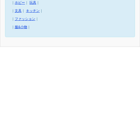
｜
ホビー
｜
玩具
｜
｜
文具
｜
キッチン
｜
｜
ファッション
｜
｜
服&小物
｜