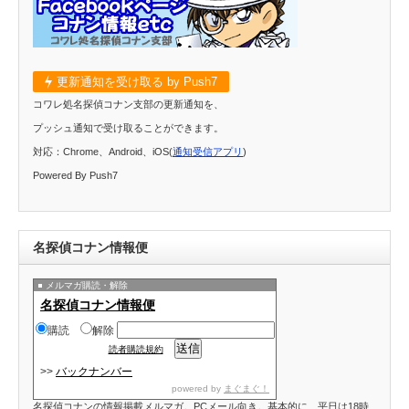
更新通知を受け取る by Push7
コワレ処名探偵コナン支部の更新通知を、
プッシュ通知で受け取ることができます。
対応：Chrome、Android、iOS(
通知受信アプリ
)
Powered By Push7
名探偵コナン情報便
メルマガ購読・解除
名探偵コナン情報便
購読
解除
読者購読規約
>>
バックナンバー
powered by
まぐまぐ！
名探偵コナンの情報掲載メルマガ。PCメール向き。基本的に、平日は18時