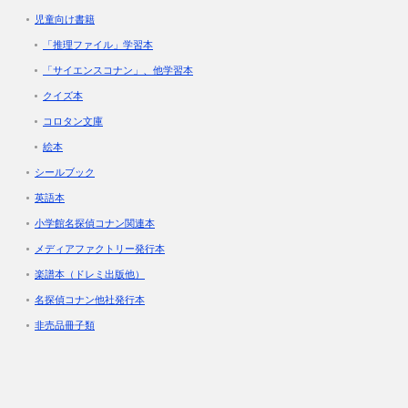
児童向け書籍
「推理ファイル」学習本
「サイエンスコナン」、他学習本
クイズ本
コロタン文庫
絵本
シールブック
英語本
小学館名探偵コナン関連本
メディアファクトリー発行本
楽譜本（ドレミ出版他）
名探偵コナン他社発行本
非売品冊子類