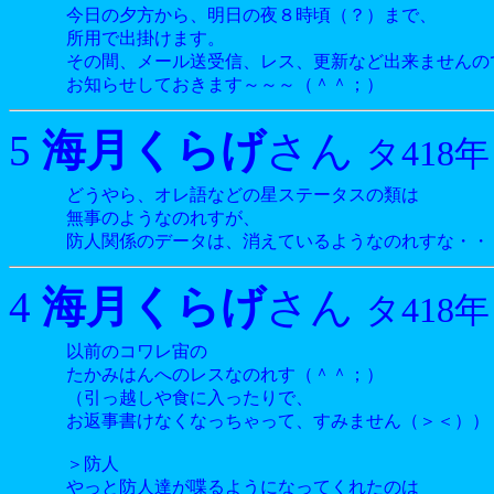
今日の夕方から、明日の夜８時頃（？）まで、
所用で出掛けます。
その間、メール送受信、レス、更新など出来ませんの
お知らせしておきます～～～（＾＾；）
海月くらげ
5
さん
タ418年
どうやら、オレ語などの星ステータスの類は
無事のようなのれすが、
防人関係のデータは、消えているようなのれすな・・
海月くらげ
4
さん
タ418年
以前のコワレ宙の
たかみはんへのレスなのれす（＾＾；）
（引っ越しや食に入ったりで、
お返事書けなくなっちゃって、すみません（＞＜））
＞防人
やっと防人達が喋るようになってくれたのは