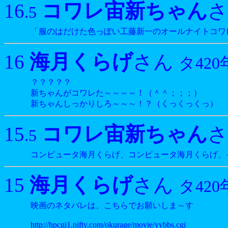
コワレ宙新ちゃん
16
.5
「服のはだけた色っぽい工藤新一のオールナイトコワ
海月くらげ
16
さん
タ420
？？？？？
新ちゃんがコワレた～～～～！（＾＾；；；）
新ちゃんしっかりしろ～～～！？（くっくっくっ）
コワレ宙新ちゃん
15
.5
コンピュータ海月くらげ、コンピュータ海月くらげ
海月くらげ
15
さん
タ420
映画のネタバレは、こちらでお願いしま～す
http://hpcgi1.nifty.com/okurage/movie/yybbs.cgi