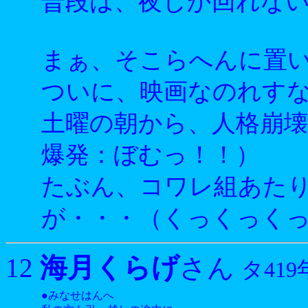
普段は、夜しか回れな
まぁ、そこらへんに置
ついに、映画なのれす
土曜の朝から、人格崩
爆発：ぼむっ！！）
たぶん、コワレ組あた
が・・・（くっくっく
海月くらげ
12
さん
タ419
●みなせはんへ