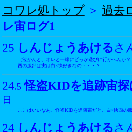
コワレ処トップ
＞
過去
レ宙ログ1
しんじょうあける
25
さ
（泣かんと、オレと一緒にどっか遊びに行かへんか？
西の服部は実は白×快好きなの・・・？
怪盗KIDを追跡宙
24
.5
日
ここはいいなあ。怪盗KIDを追跡宙だと、白×快西の
しんじょうあける
24
さ