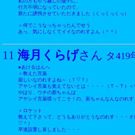
私の方も引っ越しの途中に、
行方不明になっていたので、
新たに誘拐させていただきました（くっくっくっ）
＞何でこうなっちゃったんでせう
あっ、気にしなくてイイなのれすよん（＾＾）
海月くらげ
11
さん
タ419
●あけるはんへ
＞教えた言葉
寂しいなのれすよね～（Ｔ▽Ｔ）
アヤシイ言葉も覚えてないとは・・・・（Ｔ－Ｔ）＜
やはり、ウチの新ちゃんは
アヤシイ言葉喋ってこそ！の、新ちゃんなんなのれす
＞ロケット
教えて下さって、どうもありがとうなのれす・・・オ
▽＾）
早速設置し直しました・・・