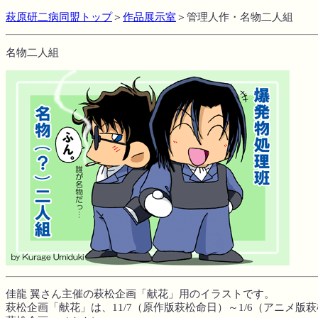
萩原研二病同盟トップ
＞
作品展示室
＞
管理人作・名物二人組
名物二人組
佳龍 翼さん主催の萩松企画「献花」用のイラストです。
萩松企画「献花」は、11/7（原作版萩松命日）～1/6（アニメ版