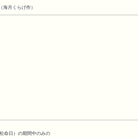
（
海月くらげ
作）
萩松命日）の期間中のみの