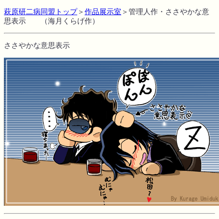
萩原研二病同盟トップ
＞
作品展示室
＞
管理人作・ささやかな意
思表示
（
海月くらげ
作）
ささやかな意思表示